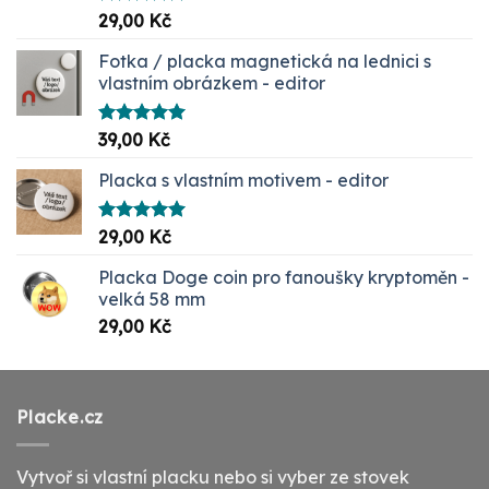
Hodnocení
29,00
Kč
5.00
z 5
Fotka / placka magnetická na lednici s
vlastním obrázkem - editor
Hodnocení
39,00
Kč
5.00
z 5
Placka s vlastním motivem - editor
Hodnocení
29,00
Kč
5.00
z 5
Placka Doge coin pro fanoušky kryptoměn -
velká 58 mm
29,00
Kč
Placke.cz
Vytvoř si vlastní placku nebo si vyber ze stovek