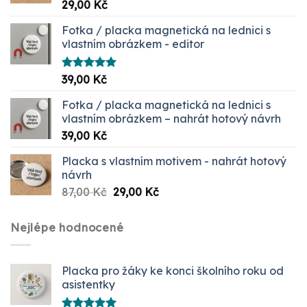
Hodnocení
29,00
Kč
5.00
z 5
Fotka / placka magnetická na lednici s
vlastním obrázkem - editor
Hodnocení
39,00
Kč
5.00
z 5
Fotka / placka magnetická na lednici s
vlastním obrázkem – nahrát hotový návrh
39,00
Kč
Placka s vlastním motivem - nahrát hotový
návrh
Původní
Aktuální
87,00
Kč
29,00
Kč
cena
cena
byla:
je:
Nejlépe hodnocené
87,00 Kč.
29,00 Kč.
Placka pro žáky ke konci školního roku od
asistentky