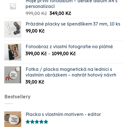
Moje první fotoalbum – dětské album A4 s
personalizací
Původní
Aktuální
999,00
Kč
349,00
Kč
cena
cena
Prázdné placky se špendlíkem 37 mm, 10 ks
byla:
je:
99,00
Kč
999,00 Kč.
349,00 Kč.
Fotoobraz z vlastní fotografie na plátně
Rozpětí
399,00
Kč
–
1099,00
Kč
cen:
399,00 Kč
Fotka / placka magnetická na lednici s
až
vlastním obrázkem – nahrát hotový návrh
1099,00 Kč
39,00
Kč
Bestsellery
Placka s vlastním motivem - editor