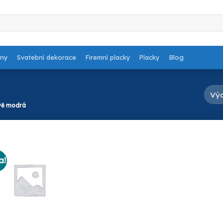
dny
Svatební dekorace
Firemní placky
Placky
Blog
vě modrá
a!