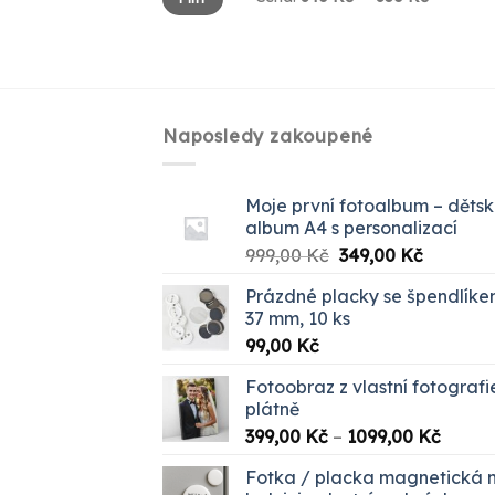
cena
cena
Naposledy zakoupené
Moje první fotoalbum – děts
album A4 s personalizací
Původní
Aktuální
999,00
Kč
349,00
Kč
cena
cena
Prázdné placky se špendlík
byla:
je:
37 mm, 10 ks
999,00 Kč.
349,00 K
99,00
Kč
Fotoobraz z vlastní fotografi
plátně
Rozpět
399,00
Kč
–
1099,00
Kč
cen:
Fotka / placka magnetická 
399,00