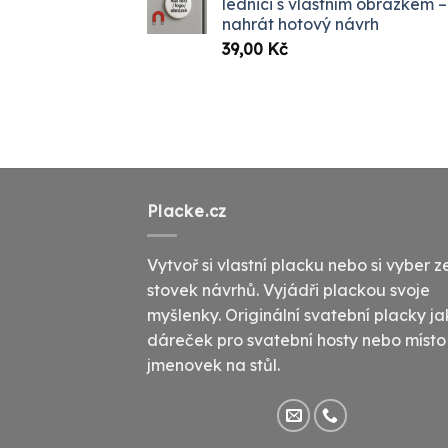
lednici s vlastním obrázkem –
až
nahrát hotový návrh
1099,
39,00
Kč
Placke.cz
Vytvoř si vlastní placku nebo si vyber z
stovek návrhů. Vyjádři plackou svoje
myšlenky. Originální svatební placky j
dáreček pro svatební hosty nebo místo
jmenovek na stůl.