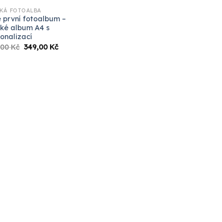
KÁ FOTOALBA
 první fotoalbum –
ké album A4 s
onalizací
Původní
Aktuální
,00
Kč
349,00
Kč
cena
cena
byla:
je:
999,00 Kč.
349,00 Kč.