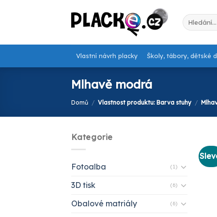
Skip
to
Hledat:
content
Vlastní návrh placky
Školy, tábory, dětské 
Mlhavě modrá
Domů
/
Vlastnost produktu: Barva stuhy
/
Mlha
Kategorie
Slev
Fotoalba
(1)
3D tisk
(6)
Obalové matriály
(6)