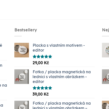
Bestsellery
Ne
ké
Placka s vlastním motivem -
editor
Hodnocení
29,00
Kč
em
5.00
z 5
č.
Fotka / placka magnetická na
lednici s vlastním obrázkem -
editor
e na
Hodnocení
39,00
Kč
í
5.00
z 5
Fotka / placka magnetická na
na
 Kč
lednici s vlastním obrázkem –