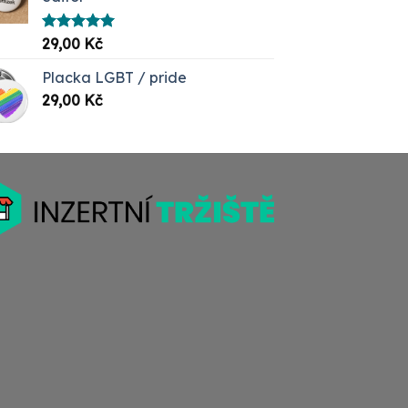
Hodnocení
29,00
Kč
5.00
z 5
Placka LGBT / pride
29,00
Kč