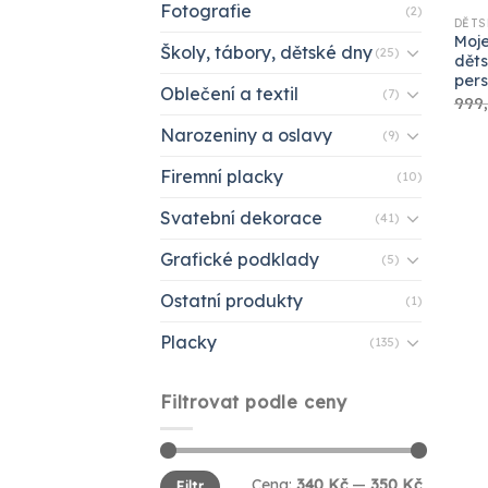
Fotografie
(2)
DĚTS
Moje
Školy, tábory, dětské dny
(25)
děts
pers
Oblečení a textil
(7)
999
Narozeniny a oslavy
(9)
Firemní placky
(10)
Svatební dekorace
(41)
Grafické podklady
(5)
Ostatní produkty
(1)
Placky
(135)
Filtrovat podle ceny
Minimální
Maximální
Cena:
340 Kč
—
350 Kč
Filtr