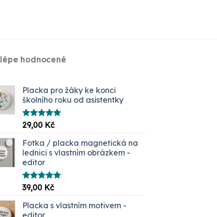
jlépe hodnocené
Placka pro žáky ke konci
školního roku od asistentky
Hodnocení
29,00
Kč
5.00
z 5
Fotka / placka magnetická na
lednici s vlastním obrázkem -
editor
Hodnocení
39,00
Kč
5.00
z 5
Placka s vlastním motivem -
editor