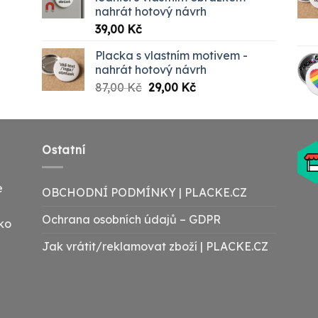
nahrát hotový návrh
00 Kč
39,00
Kč
Placka s vlastním motivem -
nahrát hotový návrh
Původní
Aktuální
87,00
Kč
29,00
Kč
cena
cena
byla:
je:
87,00 Kč.
29,00 Kč.
Ostatní
e
OBCHODNÍ PODMÍNKY | PLACKE.CZ
Ochrana osobních údajů – GDPR
ako
Jak vrátit/reklamovat zboží | PLACKE.CZ