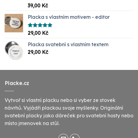
Hodnocení
39,00
Kč
5.00
z 5
Placka s vlastním motivem - editor
Hodnocení
29,00
Kč
5.00
z 5
Placka svatební s vlastním textem
29,00
Kč
Placke.cz
Vytvoř si vlastní placku nebo si vyber ze stovek
návrhů. Vyjádři plackou svoje myšlenky. Originální
svatební placky jako dáreček pro svatební hosty nebo
místo jmenovek na stůl.