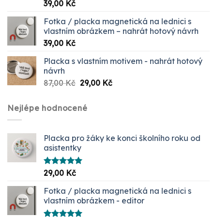
Hodnocení
39,00
Kč
5.00
z 5
Fotka / placka magnetická na lednici s
vlastním obrázkem – nahrát hotový návrh
39,00
Kč
Placka s vlastním motivem - nahrát hotový
návrh
Původní
Aktuální
87,00
Kč
29,00
Kč
cena
cena
byla:
je:
Nejlépe hodnocené
87,00 Kč.
29,00 Kč.
Placka pro žáky ke konci školního roku od
asistentky
Hodnocení
29,00
Kč
5.00
z 5
Fotka / placka magnetická na lednici s
vlastním obrázkem - editor