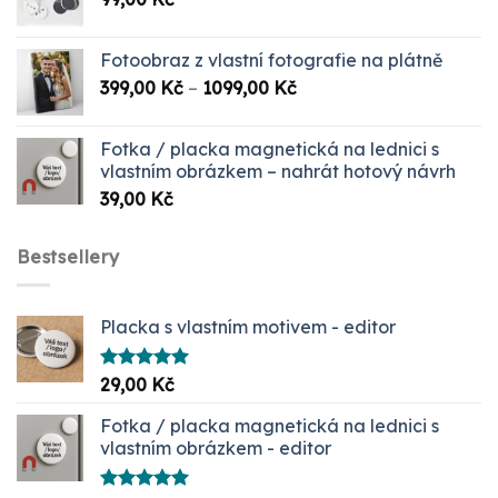
Fotoobraz z vlastní fotografie na plátně
Rozpětí
399,00
Kč
–
1099,00
Kč
cen:
399,00 Kč
Fotka / placka magnetická na lednici s
až
vlastním obrázkem – nahrát hotový návrh
1099,00 Kč
39,00
Kč
Bestsellery
Placka s vlastním motivem - editor
Hodnocení
29,00
Kč
5.00
z 5
Fotka / placka magnetická na lednici s
vlastním obrázkem - editor