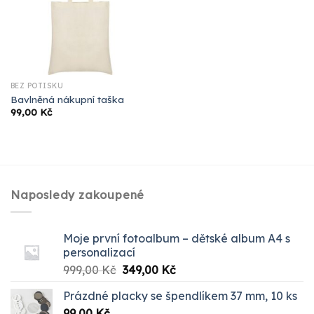
BEZ POTISKU
Bavlněná nákupní taška
99,00
Kč
Naposledy zakoupené
Moje první fotoalbum – dětské album A4 s
personalizací
Původní
Aktuální
999,00
Kč
349,00
Kč
cena
cena
Prázdné placky se špendlíkem 37 mm, 10 ks
byla:
je:
99,00
Kč
999,00 Kč.
349,00 Kč.