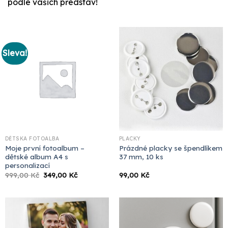
podle vašich představ!
Sleva!
DĚTSKÁ FOTOALBA
PLACKY
Moje první fotoalbum –
Prázdné placky se špendlíkem
dětské album A4 s
37 mm, 10 ks
personalizací
Původní
Aktuální
999,00
Kč
349,00
Kč
99,00
Kč
cena
cena
byla:
je:
999,00 Kč.
349,00 Kč.