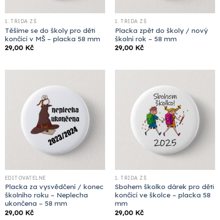
1. TŘÍDA ZŠ
1. TŘÍDA ZŠ
Těšíme se do školy pro děti
Placka zpět do školy / nový
končící v MŠ – placka 58 mm
školní rok – 58 mm
29,00
Kč
29,00
Kč
EDITOVATELNÉ
1. TŘÍDA ZŠ
Placka za vysvědčení / konec
Sbohem školko dárek pro děti
školního roku – Neplecha
končící ve školce – placka 58
ukončena – 58 mm
mm
29,00
Kč
29,00
Kč