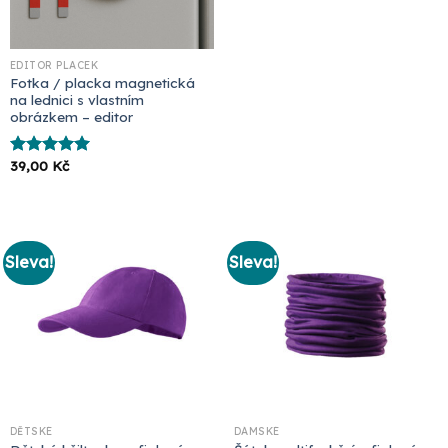
EDITOR PLACEK
Fotka / placka magnetická
na lednici s vlastním
obrázkem – editor
39,00
Kč
Hodnocení
5.00
z 5
Sleva!
Sleva!
DĚTSKÉ
DÁMSKÉ