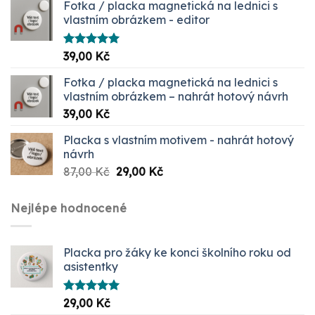
Fotka / placka magnetická na lednici s
vlastním obrázkem - editor
Hodnocení
39,00
Kč
5.00
z 5
Fotka / placka magnetická na lednici s
vlastním obrázkem – nahrát hotový návrh
39,00
Kč
Placka s vlastním motivem - nahrát hotový
návrh
Původní
Aktuální
87,00
Kč
29,00
Kč
cena
cena
byla:
je:
Nejlépe hodnocené
87,00 Kč.
29,00 Kč.
Placka pro žáky ke konci školního roku od
asistentky
Hodnocení
29,00
Kč
5.00
z 5