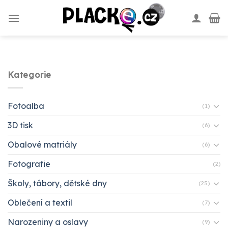
Skip
to
content
Kategorie
Fotoalba
(1)
3D tisk
(6)
Obalové matriály
(6)
Fotografie
(2)
Školy, tábory, dětské dny
(25)
Oblečení a textil
(7)
Narozeniny a oslavy
(9)