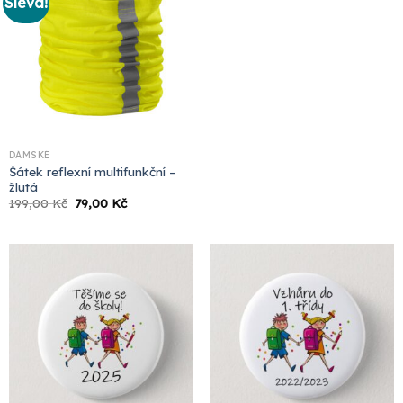
Sleva!
DÁMSKÉ
Šátek reflexní multifunkční –
žlutá
Původní
Aktuální
199,00
Kč
79,00
Kč
cena
cena
byla:
je:
199,00 Kč.
79,00 Kč.