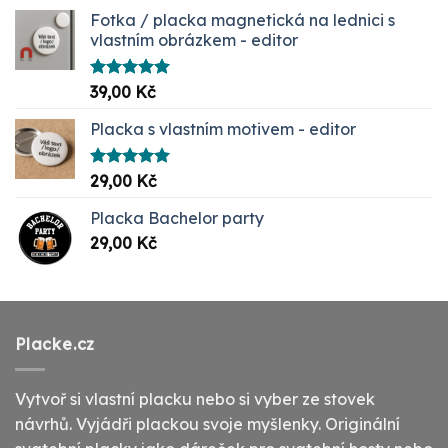
Fotka / placka magnetická na lednici s
vlastním obrázkem - editor
Hodnocení
39,00
Kč
5.00
z 5
Placka s vlastním motivem - editor
Hodnocení
29,00
Kč
5.00
z 5
Placka Bachelor party
29,00
Kč
Placke.cz
Vytvoř si vlastní placku nebo si vyber ze stovek
návrhů. Vyjádři plackou svoje myšlenky. Originální