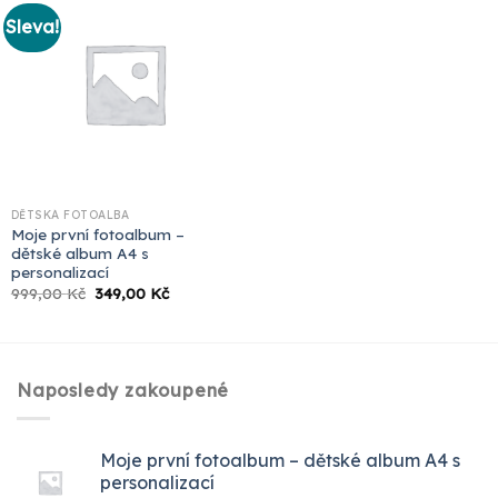
Sleva!
DĚTSKÁ FOTOALBA
Moje první fotoalbum –
dětské album A4 s
personalizací
Původní
Aktuální
999,00
Kč
349,00
Kč
cena
cena
byla:
je:
999,00 Kč.
349,00 Kč.
Naposledy zakoupené
Moje první fotoalbum – dětské album A4 s
personalizací