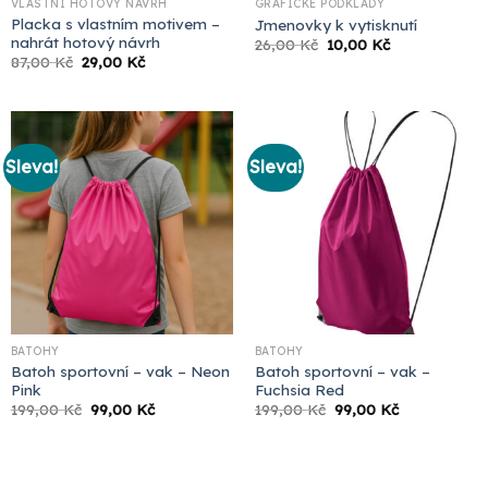
VLASTNÍ HOTOVÝ NÁVRH
GRAFICKÉ PODKLADY
Placka s vlastním motivem –
Jmenovky k vytisknutí
nahrát hotový návrh
Původní
Aktuální
26,00
Kč
10,00
Kč
cena
cena
Původní
Aktuální
87,00
Kč
29,00
Kč
byla:
je:
cena
cena
26,00 Kč.
10,00 Kč.
byla:
je:
87,00 Kč.
29,00 Kč.
Sleva!
Sleva!
BATOHY
BATOHY
Batoh sportovní – vak – Neon
Batoh sportovní – vak –
Pink
Fuchsia Red
Původní
Aktuální
Původní
Aktuální
199,00
Kč
99,00
Kč
199,00
Kč
99,00
Kč
cena
cena
cena
cena
byla:
je:
byla:
je:
199,00 Kč.
99,00 Kč.
199,00 Kč.
99,00 Kč.