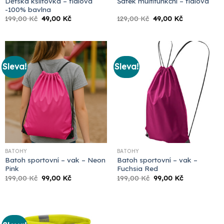
Dětská kšiltovka – fialová
Šátek multifunkční – fialová
-100% bavlna
Původní
Aktuální
Původní
Aktuální
199,00
Kč
49,00
Kč
129,00
Kč
49,00
Kč
cena
cena
cena
cena
byla:
je:
byla:
je:
199,00 Kč.
49,00 Kč.
129,00 Kč.
49,00 Kč.
Sleva!
Sleva!
BATOHY
BATOHY
Batoh sportovní – vak – Neon
Batoh sportovní – vak –
Pink
Fuchsia Red
Původní
Aktuální
Původní
Aktuální
199,00
Kč
99,00
Kč
199,00
Kč
99,00
Kč
cena
cena
cena
cena
byla:
je:
byla:
je:
199,00 Kč.
99,00 Kč.
199,00 Kč.
99,00 Kč.