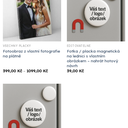
VŠECHNY PLACKY
EDITOVATELNÉ
Fotoobraz z vlastní fotografie
Fotka / placka magnetická
na plátně
na lednici s vlastním
obrázkem – nahrát hotový
návrh
Rozpětí
399,00
Kč
–
1099,00
Kč
39,00
Kč
cen:
399,00 Kč
až
1099,00 Kč