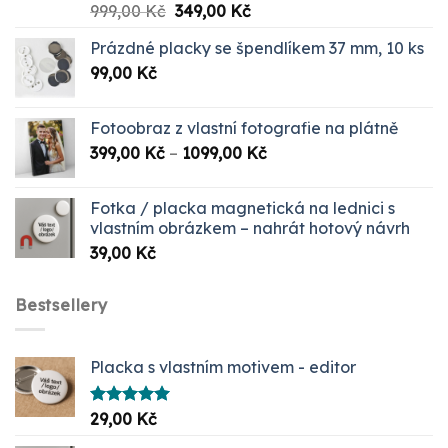
Původní
Aktuální
999,00
Kč
349,00
Kč
cena
cena
Prázdné placky se špendlíkem 37 mm, 10 ks
byla:
je:
99,00
Kč
999,00 Kč.
349,00 Kč.
Fotoobraz z vlastní fotografie na plátně
Rozpětí
399,00
Kč
–
1099,00
Kč
cen:
399,00 Kč
Fotka / placka magnetická na lednici s
až
vlastním obrázkem – nahrát hotový návrh
1099,00 Kč
39,00
Kč
Bestsellery
Placka s vlastním motivem - editor
Hodnocení
29,00
Kč
5.00
z 5