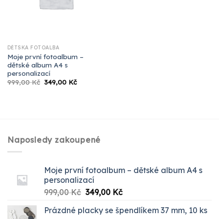
DĚTSKÁ FOTOALBA
Moje první fotoalbum –
dětské album A4 s
personalizací
Původní
Aktuální
999,00
Kč
349,00
Kč
cena
cena
byla:
je:
999,00 Kč.
349,00 Kč.
Naposledy zakoupené
Moje první fotoalbum – dětské album A4 s
personalizací
Původní
Aktuální
999,00
Kč
349,00
Kč
cena
cena
Prázdné placky se špendlíkem 37 mm, 10 ks
byla:
je: