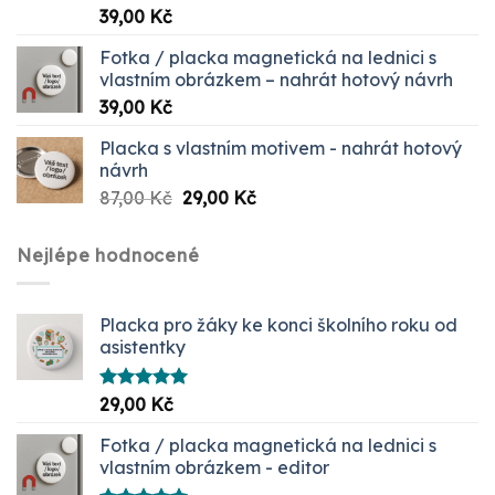
Hodnocení
39,00
Kč
5.00
z 5
Fotka / placka magnetická na lednici s
vlastním obrázkem – nahrát hotový návrh
39,00
Kč
Placka s vlastním motivem - nahrát hotový
návrh
Původní
Aktuální
87,00
Kč
29,00
Kč
cena
cena
byla:
je:
Nejlépe hodnocené
87,00 Kč.
29,00 Kč.
Placka pro žáky ke konci školního roku od
asistentky
Hodnocení
29,00
Kč
5.00
z 5
Fotka / placka magnetická na lednici s
vlastním obrázkem - editor