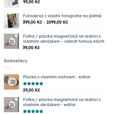
99,00
Kč
999,00 Kč.
349,00 Kč.
Fotoobraz z vlastní fotografie na plátně
Rozpětí
399,00
Kč
–
1099,00
Kč
cen:
399,00 Kč
Fotka / placka magnetická na lednici s
až
vlastním obrázkem – nahrát hotový návrh
1099,00 Kč
39,00
Kč
Bestsellery
Placka s vlastním motivem - editor
Hodnocení
29,00
Kč
5.00
z 5
Fotka / placka magnetická na lednici s
vlastním obrázkem - editor