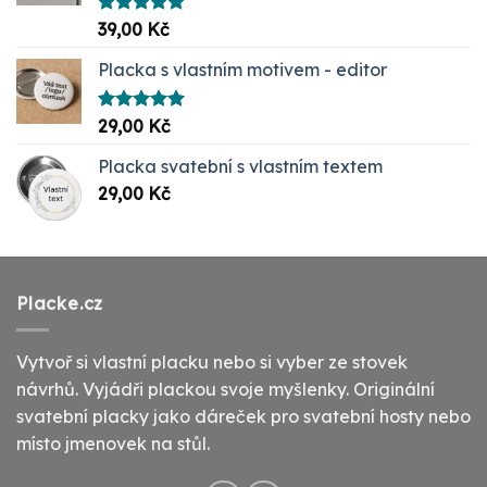
Hodnocení
39,00
Kč
5.00
z 5
Placka s vlastním motivem - editor
Hodnocení
29,00
Kč
5.00
z 5
Placka svatební s vlastním textem
29,00
Kč
Placke.cz
Vytvoř si vlastní placku nebo si vyber ze stovek
návrhů. Vyjádři plackou svoje myšlenky. Originální
svatební placky jako dáreček pro svatební hosty nebo
místo jmenovek na stůl.