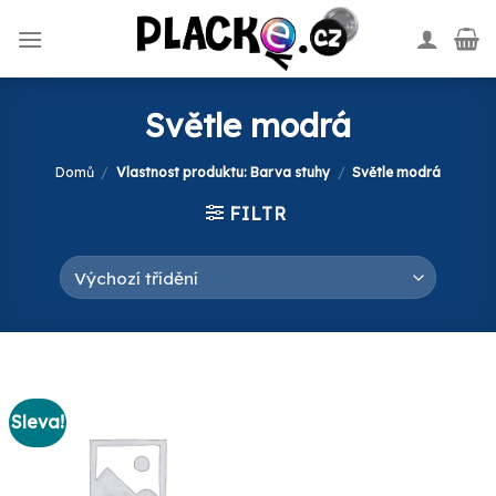
Skip
to
content
Světle modrá
Domů
/
Vlastnost produktu: Barva stuhy
/
Světle modrá
FILTR
Sleva!