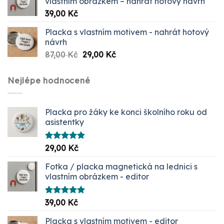
vlastním obrázkem – nahrát hotový návrh
39,00
Kč
Placka s vlastním motivem - nahrát hotový
návrh
Původní
Aktuální
87,00
Kč
29,00
Kč
cena
cena
byla:
je:
Nejlépe hodnocené
87,00 Kč.
29,00 Kč.
Placka pro žáky ke konci školního roku od
asistentky
Hodnocení
29,00
Kč
5.00
z 5
Fotka / placka magnetická na lednici s
vlastním obrázkem - editor
Hodnocení
39,00
Kč
5.00
z 5
Placka s vlastním motivem - editor