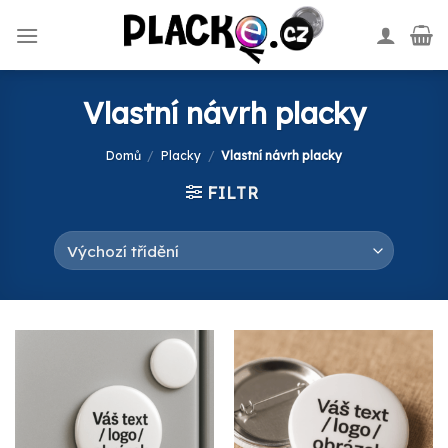
Skip
to
content
Vlastní návrh placky
Domů
/
Placky
/
Vlastní návrh placky
FILTR