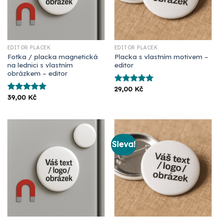
EDITOR PLACEK
EDITOR PLACEK
Fotka / placka magnetická
Placka s vlastním motivem –
na lednici s vlastním
editor
obrázkem – editor
29,00
Kč
Hodnocení
39,00
Kč
5.00
z 5
Hodnocení
5.00
z 5
Sleva!