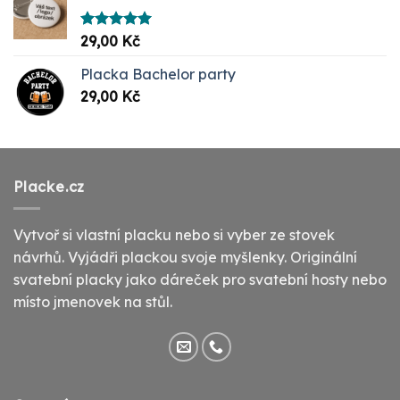
Hodnocení
29,00
Kč
5.00
z 5
Placka Bachelor party
29,00
Kč
Placke.cz
Vytvoř si vlastní placku nebo si vyber ze stovek
návrhů. Vyjádři plackou svoje myšlenky. Originální
svatební placky jako dáreček pro svatební hosty nebo
místo jmenovek na stůl.