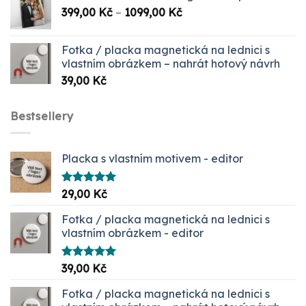
Rozpětí
399,00
Kč
–
1099,00
Kč
cen:
399,00 Kč
Fotka / placka magnetická na lednici s
až
vlastním obrázkem – nahrát hotový návrh
1099,00 Kč
39,00
Kč
Bestsellery
Placka s vlastním motivem - editor
Hodnocení
29,00
Kč
5.00
z 5
Fotka / placka magnetická na lednici s
vlastním obrázkem - editor
Hodnocení
39,00
Kč
5.00
z 5
Fotka / placka magnetická na lednici s