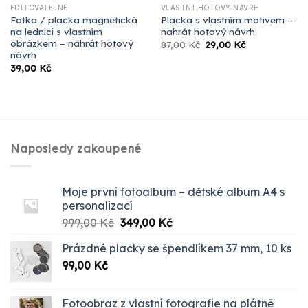
EDITOVATELNÉ
VLASTNÍ HOTOVÝ NÁVRH
Fotka / placka magnetická
Placka s vlastním motivem –
na lednici s vlastním
nahrát hotový návrh
obrázkem – nahrát hotový
Původní
Aktuální
87,00
Kč
29,00
Kč
cena
cena
návrh
byla:
je:
39,00
Kč
87,00 Kč.
29,00 Kč.
Naposledy zakoupené
Moje první fotoalbum – dětské album A4 s
personalizací
Původní
Aktuální
999,00
Kč
349,00
Kč
cena
cena
Prázdné placky se špendlíkem 37 mm, 10 ks
byla:
je:
99,00
Kč
999,00 Kč.
349,00 Kč.
Fotoobraz z vlastní fotografie na plátně