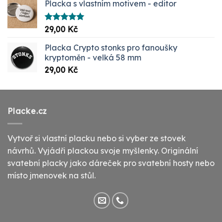
Placka s vlastním motivem - editor
Hodnocení
29,00
Kč
5.00
z 5
Placka Crypto stonks pro fanoušky
kryptoměn - velká 58 mm
29,00
Kč
Placke.cz
Vytvoř si vlastní placku nebo si vyber ze stovek
návrhů. Vyjádři plackou svoje myšlenky. Originální
svatební placky jako dáreček pro svatební hosty nebo
místo jmenovek na stůl.