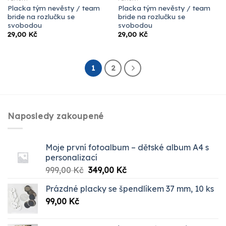
Placka tým nevěsty / team
Placka tým nevěsty / team
bride na rozlučku se
bride na rozlučku se
svobodou
svobodou
29,00
Kč
29,00
Kč
1
2
Naposledy zakoupené
Moje první fotoalbum – dětské album A4 s
personalizací
Původní
Aktuální
999,00
Kč
349,00
Kč
cena
cena
Prázdné placky se špendlíkem 37 mm, 10 ks
byla:
je:
99,00
Kč
999,00 Kč.
349,00 Kč.