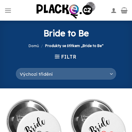
Skip
to
content
Bride to Be
Domů
/
Produkty se štítkem „Bride to Be“
FILTR