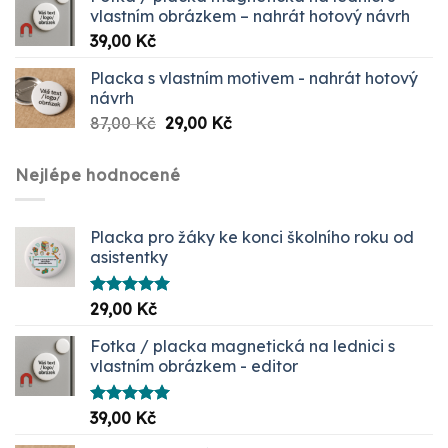
vlastním obrázkem – nahrát hotový návrh
39,00
Kč
Placka s vlastním motivem - nahrát hotový
návrh
Původní
Aktuální
87,00
Kč
29,00
Kč
cena
cena
byla:
je:
Nejlépe hodnocené
87,00 Kč.
29,00 Kč.
Placka pro žáky ke konci školního roku od
asistentky
Hodnocení
29,00
Kč
5.00
z 5
Fotka / placka magnetická na lednici s
vlastním obrázkem - editor
Hodnocení
39,00
Kč
5.00
z 5