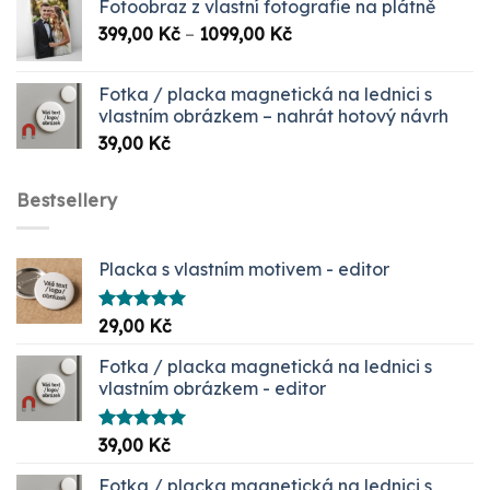
Fotoobraz z vlastní fotografie na plátně
Rozpětí
399,00
Kč
–
1099,00
Kč
cen:
399,00 Kč
Fotka / placka magnetická na lednici s
až
vlastním obrázkem – nahrát hotový návrh
1099,00 Kč
39,00
Kč
Bestsellery
Placka s vlastním motivem - editor
Hodnocení
29,00
Kč
5.00
z 5
Fotka / placka magnetická na lednici s
vlastním obrázkem - editor
Hodnocení
39,00
Kč
5.00
z 5
Fotka / placka magnetická na lednici s