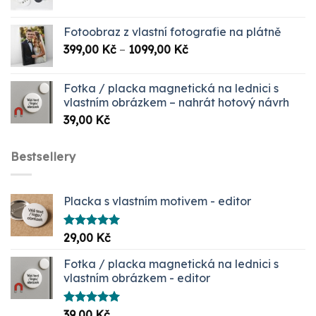
Fotoobraz z vlastní fotografie na plátně
Rozpětí
399,00
Kč
–
1099,00
Kč
cen:
399,00 Kč
Fotka / placka magnetická na lednici s
až
vlastním obrázkem – nahrát hotový návrh
1099,00 Kč
39,00
Kč
Bestsellery
Placka s vlastním motivem - editor
Hodnocení
29,00
Kč
5.00
z 5
Fotka / placka magnetická na lednici s
vlastním obrázkem - editor
Hodnocení
39,00
Kč