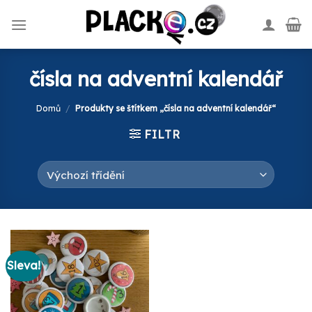
Skip
to
content
čísla na adventní kalendář
Domů
/
Produkty se štítkem „čísla na adventní kalendář“
FILTR
Sleva!