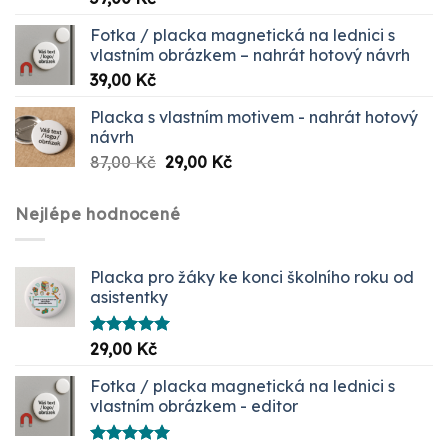
5.00
z 5
Fotka / placka magnetická na lednici s
vlastním obrázkem – nahrát hotový návrh
39,00
Kč
Placka s vlastním motivem - nahrát hotový
návrh
Původní
Aktuální
87,00
Kč
29,00
Kč
cena
cena
byla:
je:
Nejlépe hodnocené
87,00 Kč.
29,00 Kč.
Placka pro žáky ke konci školního roku od
asistentky
Hodnocení
29,00
Kč
5.00
z 5
Fotka / placka magnetická na lednici s
vlastním obrázkem - editor