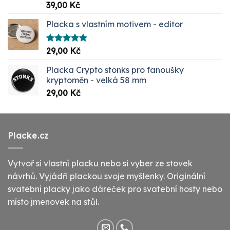
Hodnocení
39,00
Kč
5.00
z 5
Placka s vlastním motivem - editor
Hodnocení
29,00
Kč
5.00
z 5
Placka Crypto stonks pro fanoušky
kryptoměn - velká 58 mm
29,00
Kč
Placke.cz
Vytvoř si vlastní placku nebo si vyber ze stovek
návrhů. Vyjádři plackou svoje myšlenky. Originální
svatební placky jako dáreček pro svatební hosty nebo
místo jmenovek na stůl.