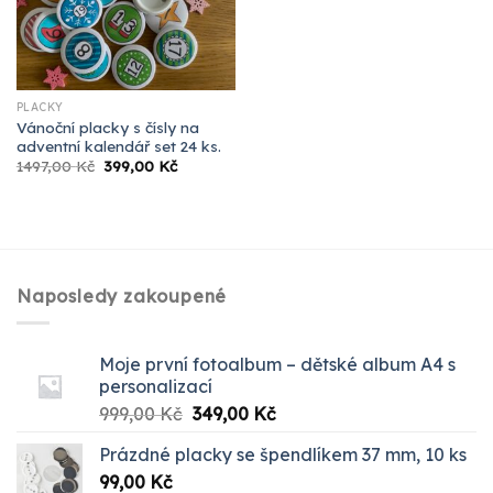
PLACKY
Vánoční placky s čísly na
adventní kalendář set 24 ks.
Původní
Aktuální
1497,00
Kč
399,00
Kč
cena
cena
byla:
je:
1497,00 Kč.
399,00 Kč.
Naposledy zakoupené
Moje první fotoalbum – dětské album A4 s
personalizací
Původní
Aktuální
999,00
Kč
349,00
Kč
cena
cena
Prázdné placky se špendlíkem 37 mm, 10 ks
byla:
je:
99,00
Kč
999,00 Kč.
349,00 Kč.