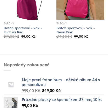
BATOHY
BATOHY
Batoh sportovní – vak –
Batoh sportovní – vak –
Fuchsia Red
Neon Pink
Původní
Aktuální
Původní
Aktuální
199,00
Kč
99,00
Kč
199,00
Kč
99,00
Kč
cena
cena
cena
cena
byla:
je:
byla:
je:
199,00 Kč.
99,00 Kč.
199,00 Kč.
99,00 Kč.
Naposledy zakoupené
Moje první fotoalbum – dětské album A4 s
personalizací
Původní
Aktuální
999,00
Kč
349,00
Kč
cena
cena
Prázdné placky se špendlíkem 37 mm, 10 ks
byla:
je:
99,00
Kč
999,00 Kč.
349,00 Kč.