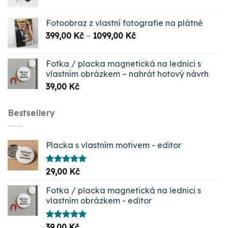
Fotoobraz z vlastní fotografie na plátně
Rozpětí
399,00
Kč
–
1099,00
Kč
cen:
399,00 Kč
Fotka / placka magnetická na lednici s
až
vlastním obrázkem – nahrát hotový návrh
1099,00 Kč
39,00
Kč
Bestsellery
Placka s vlastním motivem - editor
Hodnocení
29,00
Kč
5.00
z 5
Fotka / placka magnetická na lednici s
vlastním obrázkem - editor
Hodnocení
39,00
Kč