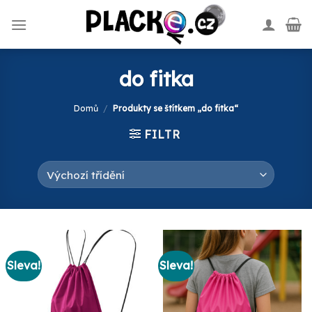
Skip
to
content
do fitka
Domů
/
Produkty se štítkem „do fitka“
FILTR
Sleva!
Sleva!