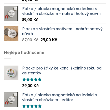
5.00
z 5
Fotka / placka magnetická na lednici s
vlastním obrázkem – nahrát hotový návrh
39,00
Kč
Placka s vlastním motivem - nahrát hotový
návrh
Původní
Aktuální
87,00
Kč
29,00
Kč
cena
cena
byla:
je:
Nejlépe hodnocené
87,00 Kč.
29,00 Kč.
Placka pro žáky ke konci školního roku od
asistentky
Hodnocení
29,00
Kč
5.00
z 5
Fotka / placka magnetická na lednici s
vlastním obrázkem - editor