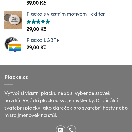
Hodnocení
39,00
Kč
5.00
z 5
Placka s vlastním motivem - editor
Hodnocení
29,00
Kč
5.00
z 5
Placka LGBT+
29,00
Kč
Placke.cz
Vytvoř si vlastní placku nebo si vyber ze stovek
návrhů. Vyjádři plackou svoje myšlenky. Originální
svatební placky jako dáreček pro svatební hosty nebo
místo jmenovek na stůl.