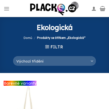
Skip
to
content
Ekologická
Domů
/
Produkty se štítkem „Ekologická“
FILTR
Barevné varianty