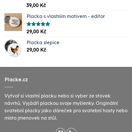
Hodnocení
39,00
Kč
5.00
z 5
Placka s vlastním motivem - editor
Hodnocení
29,00
Kč
5.00
z 5
Placka slepice
29,00
Kč
Placke.cz
Vytvoř si vlastní placku nebo si vyber ze stovek
návrhů. Vyjádři plackou svoje myšlenky. Originální
svatební placky jako dáreček pro svatební hosty nebo
místo jmenovek na stůl.