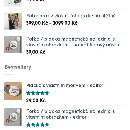
Fotoobraz z vlastní fotografie na plátně
Rozpětí
399,00
Kč
–
1099,00
Kč
cen:
399,00 Kč
Fotka / placka magnetická na lednici s
až
vlastním obrázkem – nahrát hotový návrh
1099,00 Kč
39,00
Kč
Bestsellery
Placka s vlastním motivem - editor
Hodnocení
29,00
Kč
5.00
z 5
Fotka / placka magnetická na lednici s
vlastním obrázkem - editor