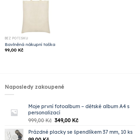
BEZ POTISKU
Bavlněná nákupní taška
99,00
Kč
Naposledy zakoupené
Moje první fotoalbum – dětské album A4 s
personalizací
Původní
Aktuální
999,00
Kč
349,00
Kč
cena
cena
Prázdné placky se špendlíkem 37 mm, 10 ks
byla:
je:
99,00
Kč
999,00 Kč.
349,00 Kč.