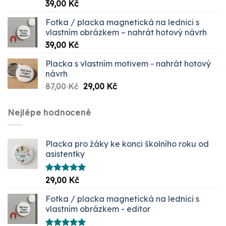
Hodnocení
39,00
Kč
5.00
z 5
Fotka / placka magnetická na lednici s
vlastním obrázkem – nahrát hotový návrh
39,00
Kč
Placka s vlastním motivem - nahrát hotový
návrh
Původní
Aktuální
87,00
Kč
29,00
Kč
cena
cena
byla:
je:
Nejlépe hodnocené
87,00 Kč.
29,00 Kč.
Placka pro žáky ke konci školního roku od
asistentky
Hodnocení
29,00
Kč
5.00
z 5
Fotka / placka magnetická na lednici s
vlastním obrázkem - editor