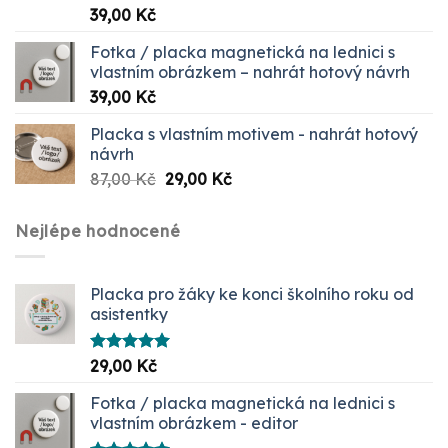
Hodnocení
39,00
Kč
5.00
z 5
Fotka / placka magnetická na lednici s
vlastním obrázkem – nahrát hotový návrh
39,00
Kč
Placka s vlastním motivem - nahrát hotový
návrh
Původní
Aktuální
87,00
Kč
29,00
Kč
cena
cena
byla:
je:
Nejlépe hodnocené
87,00 Kč.
29,00 Kč.
Placka pro žáky ke konci školního roku od
asistentky
Hodnocení
29,00
Kč
5.00
z 5
Fotka / placka magnetická na lednici s
vlastním obrázkem - editor