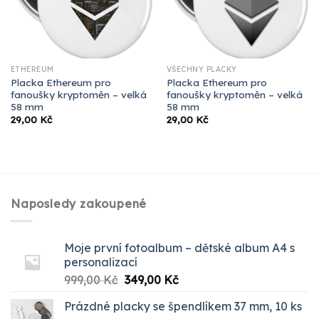
ETHEREUM
VŠECHNY PLACKY
Placka Ethereum pro
Placka Ethereum pro
fanoušky kryptoměn – velká
fanoušky kryptoměn – velká
58 mm
58 mm
29,00
Kč
29,00
Kč
Naposledy zakoupené
Moje první fotoalbum – dětské album A4 s
personalizací
Původní
Aktuální
999,00
Kč
349,00
Kč
cena
cena
Prázdné placky se špendlíkem 37 mm, 10 ks
byla:
je: