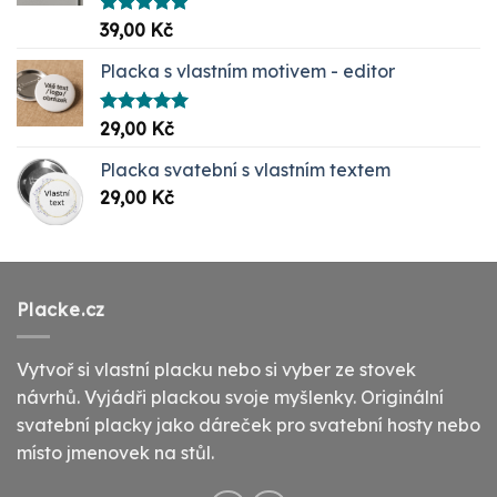
Hodnocení
39,00
Kč
5.00
z 5
Placka s vlastním motivem - editor
Hodnocení
29,00
Kč
5.00
z 5
Placka svatební s vlastním textem
29,00
Kč
Placke.cz
Vytvoř si vlastní placku nebo si vyber ze stovek
návrhů. Vyjádři plackou svoje myšlenky. Originální
svatební placky jako dáreček pro svatební hosty nebo
místo jmenovek na stůl.