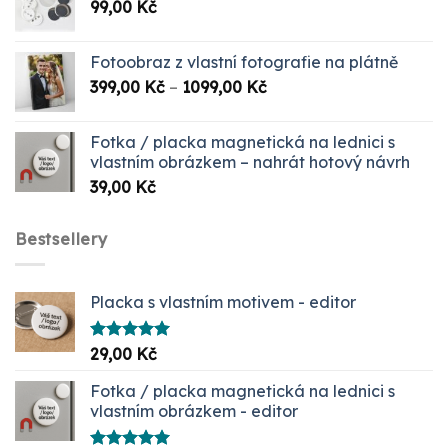
99,00
Kč
999,00 Kč.
349,00 Kč.
Fotoobraz z vlastní fotografie na plátně
Rozpětí
399,00
Kč
–
1099,00
Kč
cen:
399,00 Kč
Fotka / placka magnetická na lednici s
až
vlastním obrázkem – nahrát hotový návrh
1099,00 Kč
39,00
Kč
Bestsellery
Placka s vlastním motivem - editor
Hodnocení
29,00
Kč
5.00
z 5
Fotka / placka magnetická na lednici s
vlastním obrázkem - editor