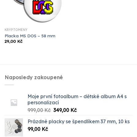
KRYPTOMĚNY
Placka MS DOS – 58 mm
29,00
Kč
Naposledy zakoupené
Moje první fotoalbum – dětské album A4 s
personalizací
Původní
Aktuální
999,00
Kč
349,00
Kč
cena
cena
Prázdné placky se špendlíkem 37 mm, 10 ks
byla:
je:
99,00
Kč
999,00 Kč.
349,00 Kč.