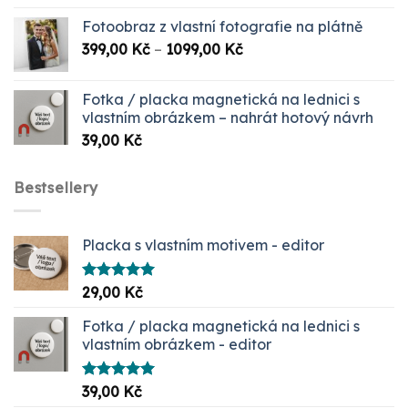
Fotoobraz z vlastní fotografie na plátně
Rozpětí
399,00
Kč
–
1099,00
Kč
cen:
399,00 Kč
Fotka / placka magnetická na lednici s
až
vlastním obrázkem – nahrát hotový návrh
1099,00 Kč
39,00
Kč
Bestsellery
Placka s vlastním motivem - editor
Hodnocení
29,00
Kč
5.00
z 5
Fotka / placka magnetická na lednici s
vlastním obrázkem - editor
Hodnocení
39,00
Kč
5.00
z 5