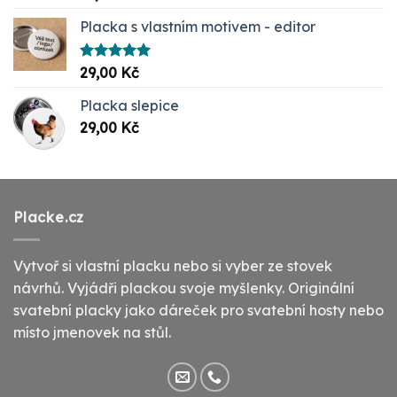
5.00
z 5
Placka s vlastním motivem - editor
Hodnocení
29,00
Kč
5.00
z 5
Placka slepice
29,00
Kč
Placke.cz
Vytvoř si vlastní placku nebo si vyber ze stovek
návrhů. Vyjádři plackou svoje myšlenky. Originální
svatební placky jako dáreček pro svatební hosty nebo
místo jmenovek na stůl.