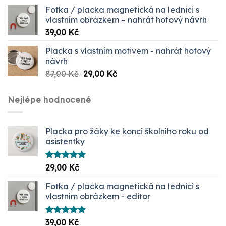
Fotka / placka magnetická na lednici s
vlastním obrázkem – nahrát hotový návrh
39,00
Kč
Placka s vlastním motivem - nahrát hotový
návrh
Původní
Aktuální
87,00
Kč
29,00
Kč
cena
cena
byla:
je:
Nejlépe hodnocené
87,00 Kč.
29,00 Kč.
Placka pro žáky ke konci školního roku od
asistentky
Hodnocení
29,00
Kč
5.00
z 5
Fotka / placka magnetická na lednici s
vlastním obrázkem - editor
Hodnocení
39,00
Kč