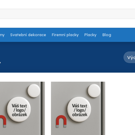
dny
Svatební dekorace
Firemní placky
Placky
Blog
“