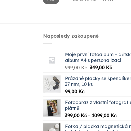
cena
cena
Naposledy zakoupené
Moje první fotoalbum – děts
album A4 s personalizací
Původní
Aktuální
999,00
Kč
349,00
Kč
cena
cena
Prázdné placky se špendlík
byla:
je:
37 mm, 10 ks
999,00 Kč.
349,00 K
99,00
Kč
Fotoobraz z vlastní fotografi
plátně
Rozpět
399,00
Kč
–
1099,00
Kč
cen:
Fotka / placka magnetická 
399,00