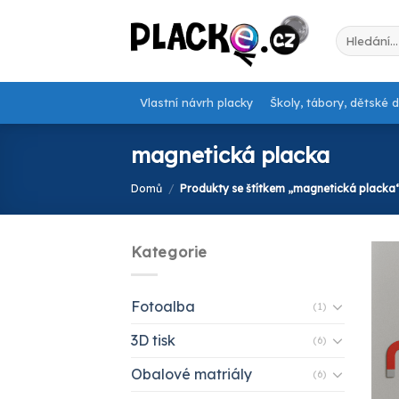
Skip
to
Hledat:
content
Vlastní návrh placky
Školy, tábory, dětské 
magnetická placka
Domů
/
Produkty se štítkem „magnetická placka
Kategorie
Fotoalba
(1)
3D tisk
(6)
Obalové matriály
(6)