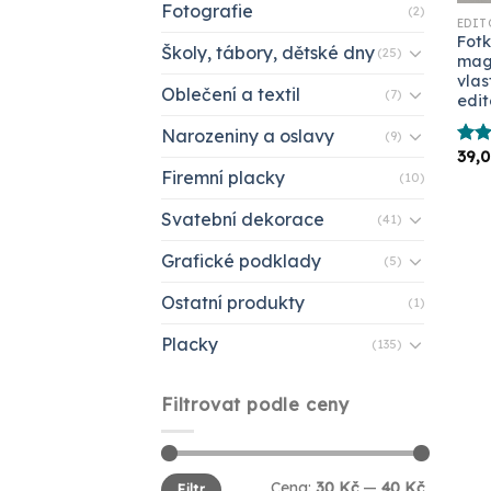
Fotografie
(2)
EDIT
Fotk
Školy, tábory, dětské dny
(25)
magn
vlas
Oblečení a textil
(7)
edit
Narozeniny a oslavy
(9)
39,
Hodn
Firemní placky
5.00
(10)
Svatební dekorace
(41)
Grafické podklady
(5)
Ostatní produkty
(1)
Placky
(135)
Filtrovat podle ceny
Minimální
Maximální
Cena:
30 Kč
—
40 Kč
Filtr