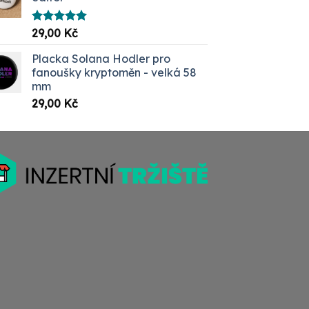
Hodnocení
29,00
Kč
5.00
z 5
Placka Solana Hodler pro
fanoušky kryptoměn - velká 58
mm
29,00
Kč