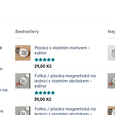
Bestsellery
Ne
ké
Placka s vlastním motivem -
editor
Hodnocení
29,00
Kč
em
5.00
z 5
č.
Fotka / placka magnetická na
lednici s vlastním obrázkem -
editor
e na
Hodnocení
39,00
Kč
í
5.00
z 5
Fotka / placka magnetická na
na
 Kč
lednici s vlastním obrázkem –