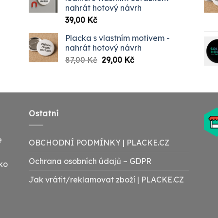
nahrát hotový návrh
00 Kč
39,00
Kč
Placka s vlastním motivem -
nahrát hotový návrh
Původní
Aktuální
87,00
Kč
29,00
Kč
cena
cena
byla:
je:
87,00 Kč.
29,00 Kč.
Ostatní
e
OBCHODNÍ PODMÍNKY | PLACKE.CZ
Ochrana osobních údajů – GDPR
ako
Jak vrátit/reklamovat zboží | PLACKE.CZ