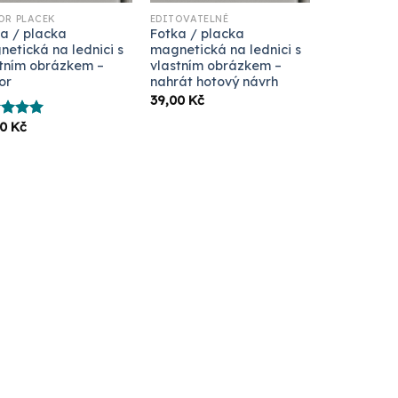
OR PLACEK
EDITOVATELNÉ
a / placka
Fotka / placka
etická na lednici s
magnetická na lednici s
tním obrázkem –
vlastním obrázkem –
or
nahrát hotový návrh
39,00
Kč
00
Kč
ocení
z 5