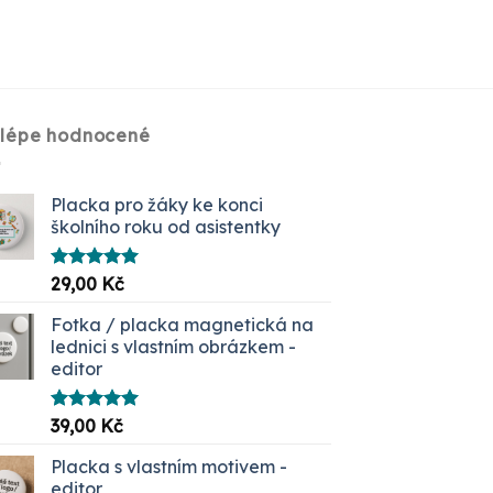
jlépe hodnocené
Placka pro žáky ke konci
školního roku od asistentky
Hodnocení
29,00
Kč
5.00
z 5
Fotka / placka magnetická na
lednici s vlastním obrázkem -
editor
Hodnocení
39,00
Kč
5.00
z 5
Placka s vlastním motivem -
editor