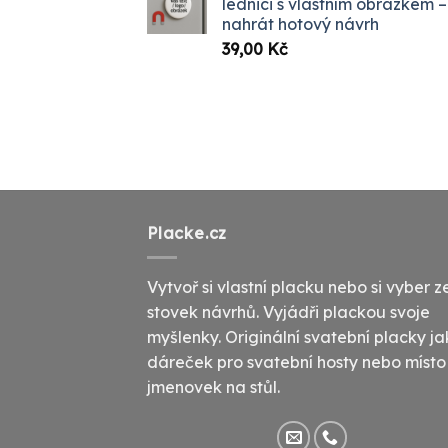
lednici s vlastním obrázkem –
až
nahrát hotový návrh
1099,
39,00
Kč
Placke.cz
Vytvoř si vlastní placku nebo si vyber z
stovek návrhů. Vyjádři plackou svoje
myšlenky. Originální svatební placky j
dáreček pro svatební hosty nebo místo
jmenovek na stůl.