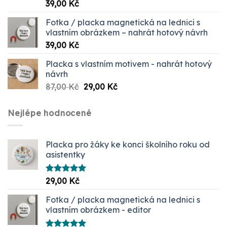
Hodnocení
39,00
Kč
5.00
z 5
Fotka / placka magnetická na lednici s
vlastním obrázkem – nahrát hotový návrh
39,00
Kč
Placka s vlastním motivem - nahrát hotový
návrh
Původní
Aktuální
87,00
Kč
29,00
Kč
cena
cena
byla:
je:
Nejlépe hodnocené
87,00 Kč.
29,00 Kč.
Placka pro žáky ke konci školního roku od
asistentky
Hodnocení
29,00
Kč
5.00
z 5
Fotka / placka magnetická na lednici s
vlastním obrázkem - editor