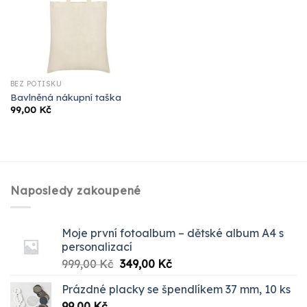
BEZ POTISKU
Bavlněná nákupní taška
99,00
Kč
Naposledy zakoupené
Moje první fotoalbum – dětské album A4 s
personalizací
Původní
Aktuální
999,00
Kč
349,00
Kč
cena
cena
Prázdné placky se špendlíkem 37 mm, 10 ks
byla:
je:
99,00
Kč
999,00 Kč.
349,00 Kč.