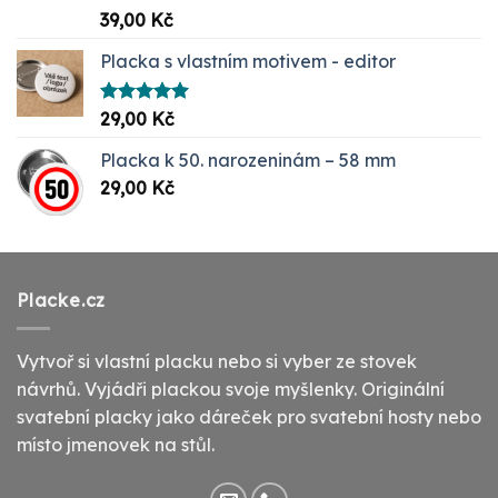
Hodnocení
39,00
Kč
5.00
z 5
Placka s vlastním motivem - editor
Hodnocení
29,00
Kč
5.00
z 5
Placka k 50. narozeninám – 58 mm
29,00
Kč
Placke.cz
Vytvoř si vlastní placku nebo si vyber ze stovek
návrhů. Vyjádři plackou svoje myšlenky. Originální
svatební placky jako dáreček pro svatební hosty nebo
místo jmenovek na stůl.