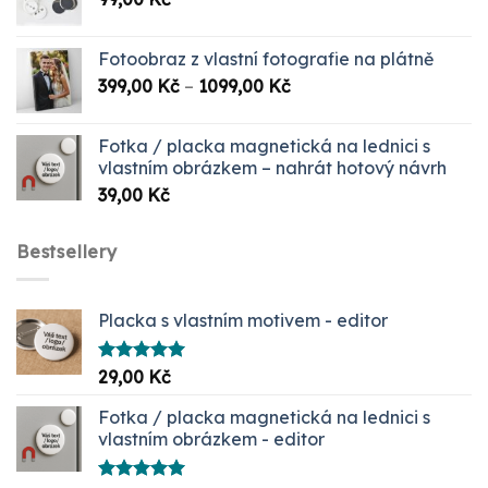
Fotoobraz z vlastní fotografie na plátně
Rozpětí
399,00
Kč
–
1099,00
Kč
cen:
399,00 Kč
Fotka / placka magnetická na lednici s
až
vlastním obrázkem – nahrát hotový návrh
1099,00 Kč
39,00
Kč
Bestsellery
Placka s vlastním motivem - editor
Hodnocení
29,00
Kč
5.00
z 5
Fotka / placka magnetická na lednici s
vlastním obrázkem - editor