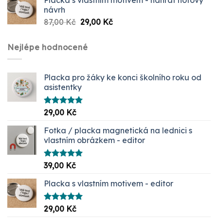
návrh
Původní
Aktuální
87,00
Kč
29,00
Kč
cena
cena
byla:
je:
Nejlépe hodnocené
87,00 Kč.
29,00 Kč.
Placka pro žáky ke konci školního roku od
asistentky
Hodnocení
29,00
Kč
5.00
z 5
Fotka / placka magnetická na lednici s
vlastním obrázkem - editor
Hodnocení
39,00
Kč
5.00
z 5
Placka s vlastním motivem - editor
Hodnocení
29,00
Kč
5.00
z 5