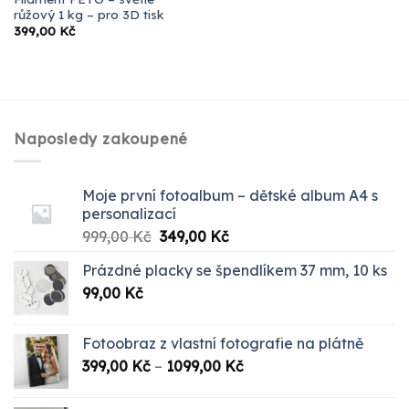
růžový 1 kg – pro 3D tisk
399,00
Kč
Naposledy zakoupené
Moje první fotoalbum – dětské album A4 s
personalizací
Původní
Aktuální
999,00
Kč
349,00
Kč
cena
cena
Prázdné placky se špendlíkem 37 mm, 10 ks
byla:
je:
99,00
Kč
999,00 Kč.
349,00 Kč.
Fotoobraz z vlastní fotografie na plátně
Rozpětí
399,00
Kč
–
1099,00
Kč
cen:
399,00 Kč