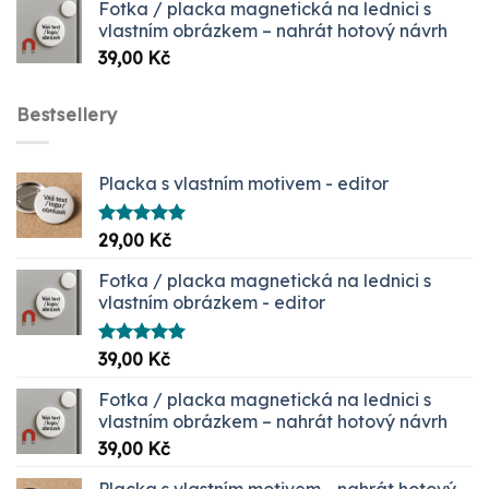
Fotka / placka magnetická na lednici s
až
vlastním obrázkem – nahrát hotový návrh
1099,00 Kč
39,00
Kč
Bestsellery
Placka s vlastním motivem - editor
Hodnocení
29,00
Kč
5.00
z 5
Fotka / placka magnetická na lednici s
vlastním obrázkem - editor
Hodnocení
39,00
Kč
5.00
z 5
Fotka / placka magnetická na lednici s
vlastním obrázkem – nahrát hotový návrh
39,00
Kč
Placka s vlastním motivem - nahrát hotový