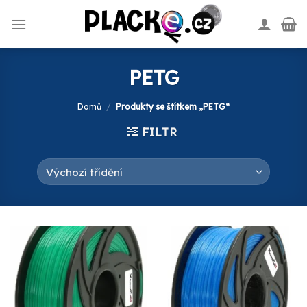
Skip
to
content
PETG
Domů
/
Produkty se štítkem „PETG“
FILTR