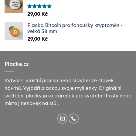
Hodnocení
29,00
Kč
5.00
z 5
Placka Bitcoin pro fanoušky kryptoměn -
velká 58 mm
29,00
Kč
Placke.cz
Vytvoř si vlastní placku nebo si vyber ze stovek
návrhů. Vyjádři plackou svoje myšlenky. Originální
svatební placky jako dáreček pro svatební hosty nebo
místo jmenovek na stůl.