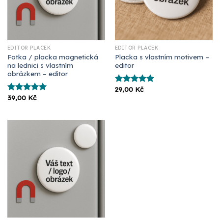
EDITOR PLACEK
EDITOR PLACEK
Fotka / placka magnetická
Placka s vlastním motivem –
na lednici s vlastním
editor
obrázkem – editor
29,00
Kč
Hodnocení
39,00
Kč
5.00
z 5
Hodnocení
5.00
z 5