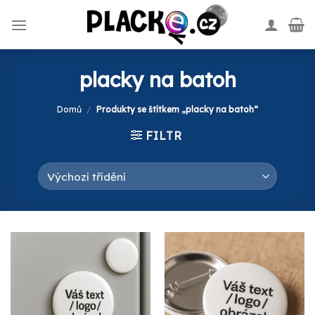
Skip
to
content
placky na batoh
Domů
/
Produkty se štítkem „placky na batoh“
FILTR