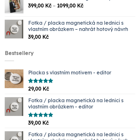
Rozpětí
399,00
Kč
–
1099,00
Kč
cen:
399,00 Kč
Fotka / placka magnetická na lednici s
až
vlastním obrázkem – nahrát hotový návrh
1099,00 Kč
39,00
Kč
Bestsellery
Placka s vlastním motivem - editor
Hodnocení
29,00
Kč
5.00
z 5
Fotka / placka magnetická na lednici s
vlastním obrázkem - editor
Hodnocení
39,00
Kč
5.00
z 5
Fotka / placka magnetická na lednici s