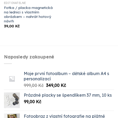
EDITOVATELNÉ
Fotka / placka magnetická
na lednici s vlastním
obrázkem – nahrát hotový
návrh
39,00
Kč
Naposledy zakoupené
Moje první fotoalbum – dětské album A4 s
personalizací
Původní
Aktuální
999,00
Kč
349,00
Kč
cena
cena
Prázdné placky se špendlíkem 37 mm, 10 ks
byla:
je:
99,00
Kč
999,00 Kč.
349,00 Kč.
Fotoobraz z vlastní fotografie na plátně