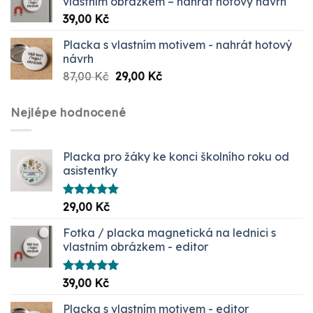
vlastním obrázkem – nahrát hotový návrh
39,00
Kč
Placka s vlastním motivem - nahrát hotový
návrh
Původní
Aktuální
87,00
Kč
29,00
Kč
cena
cena
byla:
je:
Nejlépe hodnocené
87,00 Kč.
29,00 Kč.
Placka pro žáky ke konci školního roku od
asistentky
Hodnocení
29,00
Kč
5.00
z 5
Fotka / placka magnetická na lednici s
vlastním obrázkem - editor
Hodnocení
39,00
Kč
5.00
z 5
Placka s vlastním motivem - editor