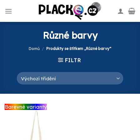
Skip
to
content
Různé barvy
Domů
/
Produkty se štítkem „Různé barvy“
FILTR
Barevné varianty