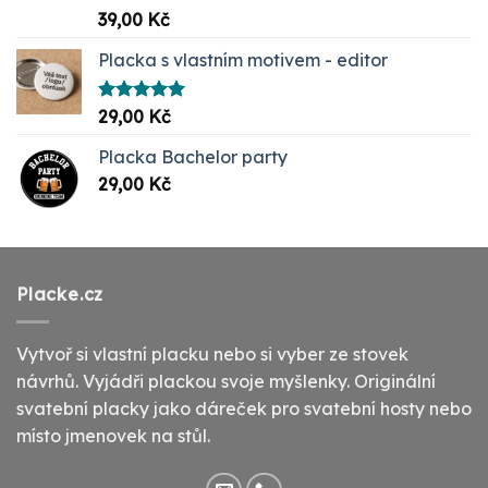
Hodnocení
39,00
Kč
5.00
z 5
Placka s vlastním motivem - editor
Hodnocení
29,00
Kč
5.00
z 5
Placka Bachelor party
29,00
Kč
Placke.cz
Vytvoř si vlastní placku nebo si vyber ze stovek
návrhů. Vyjádři plackou svoje myšlenky. Originální
svatební placky jako dáreček pro svatební hosty nebo
místo jmenovek na stůl.