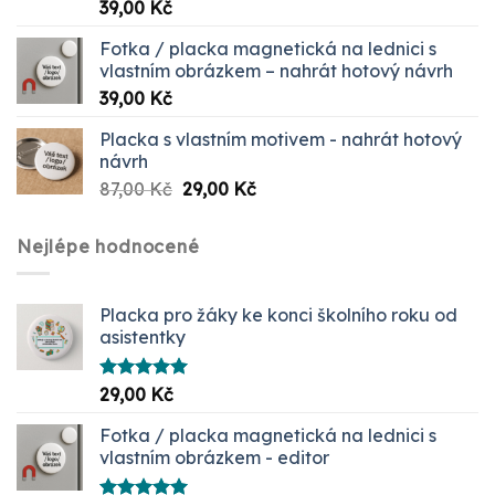
Hodnocení
39,00
Kč
5.00
z 5
Fotka / placka magnetická na lednici s
vlastním obrázkem – nahrát hotový návrh
39,00
Kč
Placka s vlastním motivem - nahrát hotový
návrh
Původní
Aktuální
87,00
Kč
29,00
Kč
cena
cena
byla:
je:
Nejlépe hodnocené
87,00 Kč.
29,00 Kč.
Placka pro žáky ke konci školního roku od
asistentky
Hodnocení
29,00
Kč
5.00
z 5
Fotka / placka magnetická na lednici s
vlastním obrázkem - editor