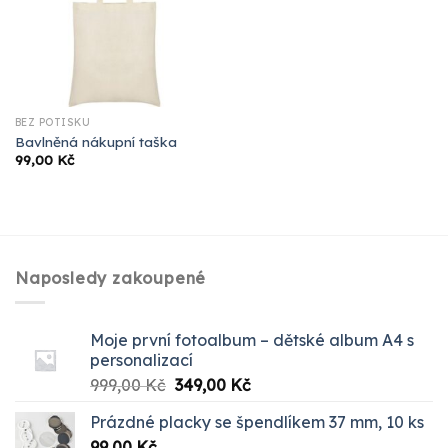
BEZ POTISKU
Bavlněná nákupní taška
99,00
Kč
Naposledy zakoupené
Moje první fotoalbum – dětské album A4 s
personalizací
Původní
Aktuální
999,00
Kč
349,00
Kč
cena
cena
Prázdné placky se špendlíkem 37 mm, 10 ks
byla:
je:
99,00
Kč
999,00 Kč.
349,00 Kč.