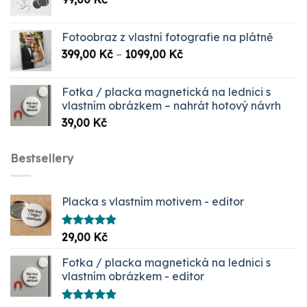
Fotoobraz z vlastní fotografie na plátně
Rozpětí
399,00
Kč
–
1099,00
Kč
cen:
399,00 Kč
Fotka / placka magnetická na lednici s
až
vlastním obrázkem – nahrát hotový návrh
1099,00 Kč
39,00
Kč
Bestsellery
Placka s vlastním motivem - editor
Hodnocení
29,00
Kč
5.00
z 5
Fotka / placka magnetická na lednici s
vlastním obrázkem - editor