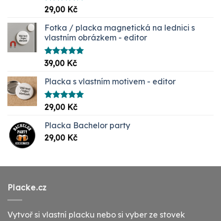
Hodnocení
29,00
Kč
5.00
z 5
Fotka / placka magnetická na lednici s
vlastním obrázkem - editor
Hodnocení
39,00
Kč
5.00
z 5
Placka s vlastním motivem - editor
Hodnocení
29,00
Kč
5.00
z 5
Placka Bachelor party
29,00
Kč
Placke.cz
Vytvoř si vlastní placku nebo si vyber ze stovek