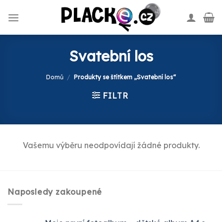
Skip
to
content
Svatební los
Domů
/
Produkty se štítkem „Svatební los“
FILTR
Vašemu výběru neodpovídají žádné produkty.
Naposledy zakoupené