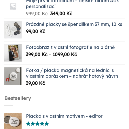
Moje první fotoalbum – dětské album A4 s
personalizací
Původní
Aktuální
999,00
Kč
349,00
Kč
cena
cena
Prázdné placky se špendlíkem 37 mm, 10 ks
byla:
je:
99,00
Kč
999,00 Kč.
349,00 Kč.
Fotoobraz z vlastní fotografie na plátně
Rozpětí
399,00
Kč
–
1099,00
Kč
cen:
399,00 Kč
Fotka / placka magnetická na lednici s
až
vlastním obrázkem – nahrát hotový návrh
1099,00 Kč
39,00
Kč
Bestsellery
Placka s vlastním motivem - editor