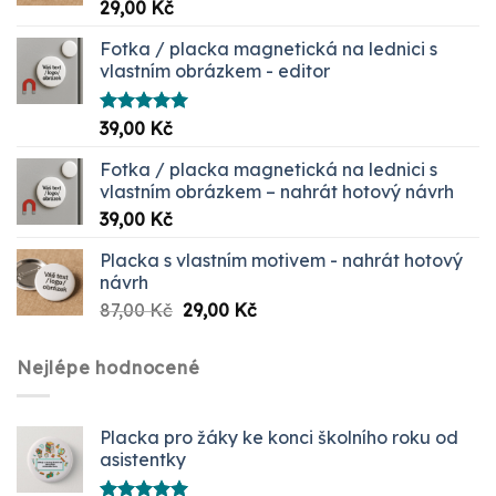
Hodnocení
29,00
Kč
5.00
z 5
Fotka / placka magnetická na lednici s
vlastním obrázkem - editor
Hodnocení
39,00
Kč
5.00
z 5
Fotka / placka magnetická na lednici s
vlastním obrázkem – nahrát hotový návrh
39,00
Kč
Placka s vlastním motivem - nahrát hotový
návrh
Původní
Aktuální
87,00
Kč
29,00
Kč
cena
cena
byla:
je:
Nejlépe hodnocené
87,00 Kč.
29,00 Kč.
Placka pro žáky ke konci školního roku od
asistentky