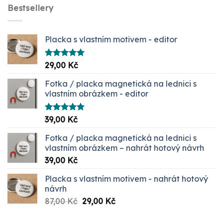
Bestsellery
Placka s vlastním motivem - editor
Hodnocení
29,00
Kč
5.00
z 5
Fotka / placka magnetická na lednici s
vlastním obrázkem - editor
Hodnocení
39,00
Kč
5.00
z 5
Fotka / placka magnetická na lednici s
vlastním obrázkem – nahrát hotový návrh
39,00
Kč
Placka s vlastním motivem - nahrát hotový
návrh
Původní
Aktuální
87,00
Kč
29,00
Kč
cena
cena
byla:
je: