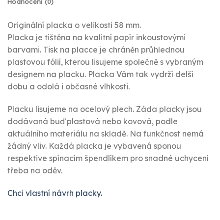
Hodnocení (0)
Originální placka o velikosti 58 mm.
Placka je tištěna na kvalitní papír inkoustovými
barvami. Tisk na placce je chráněn průhlednou
plastovou fólií, kterou lisujeme společně s vybraným
designem na placku. Placka Vám tak vydrží delší
dobu a odolá i občasné vlhkosti.
Placku lisujeme na ocelový plech. Záda placky jsou
dodávaná buď plastová nebo kovová, podle
aktuálního materiálu na skladě. Na funkčnost nemá
žádný vliv. Každá placka je vybavená sponou
respektive spínacím špendlíkem pro snadné uchycení
třeba na oděv.
Chci vlastní návrh placky.