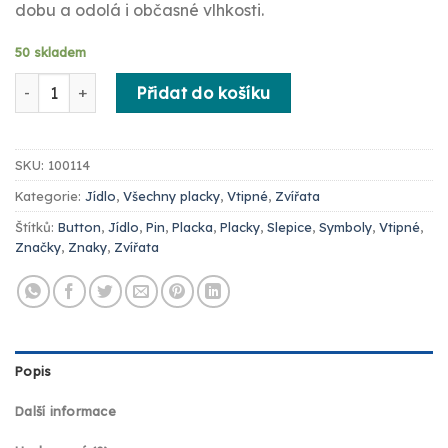
dobu a odolá i občasné vlhkosti.
50 skladem
Placka slepice množství
Přidat do košíku
SKU:
100114
Kategorie:
Jídlo
,
Všechny placky
,
Vtipné
,
Zvířata
Štítků:
Button
,
Jídlo
,
Pin
,
Placka
,
Placky
,
Slepice
,
Symboly
,
Vtipné
,
Značky
,
Znaky
,
Zvířata
Popis
Další informace