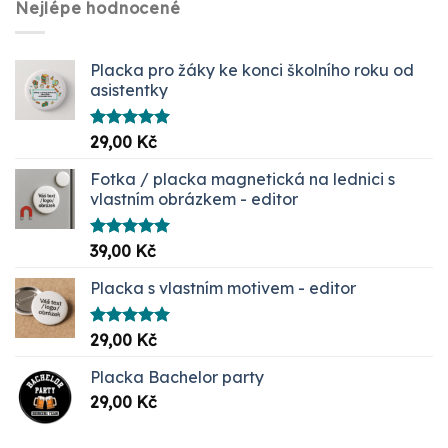
Nejlépe hodnocené
87,00 Kč.
29,00 Kč.
Placka pro žáky ke konci školního roku od
asistentky
Hodnocení
29,00
Kč
5.00
z 5
Fotka / placka magnetická na lednici s
vlastním obrázkem - editor
Hodnocení
39,00
Kč
5.00
z 5
Placka s vlastním motivem - editor
Hodnocení
29,00
Kč
5.00
z 5
Placka Bachelor party
29,00
Kč