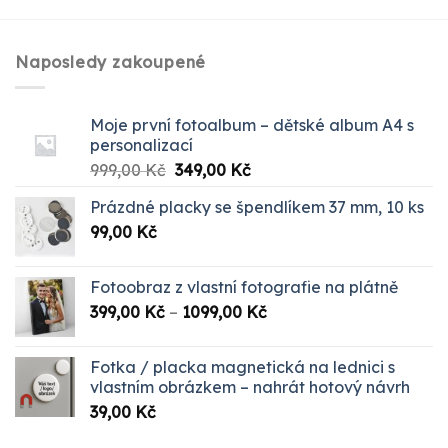
Naposledy zakoupené
Moje první fotoalbum – dětské album A4 s
personalizací
Původní
Aktuální
999,00
Kč
349,00
Kč
cena
cena
Prázdné placky se špendlíkem 37 mm, 10 ks
byla:
je:
99,00
Kč
999,00 Kč.
349,00 Kč.
Fotoobraz z vlastní fotografie na plátně
Rozpětí
399,00
Kč
–
1099,00
Kč
cen:
399,00 Kč
Fotka / placka magnetická na lednici s
až
vlastním obrázkem – nahrát hotový návrh
1099,00 Kč
39,00
Kč