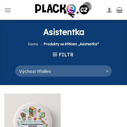
Skip
to
content
Asistentka
Domů
/
Produkty se štítkem „Asistentka“
FILTR