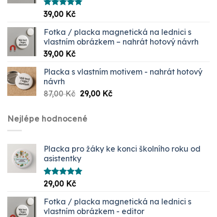
Hodnocení
39,00
Kč
5.00
z 5
Fotka / placka magnetická na lednici s
vlastním obrázkem – nahrát hotový návrh
39,00
Kč
Placka s vlastním motivem - nahrát hotový
návrh
Původní
Aktuální
87,00
Kč
29,00
Kč
cena
cena
byla:
je:
Nejlépe hodnocené
87,00 Kč.
29,00 Kč.
Placka pro žáky ke konci školního roku od
asistentky
Hodnocení
29,00
Kč
5.00
z 5
Fotka / placka magnetická na lednici s
vlastním obrázkem - editor