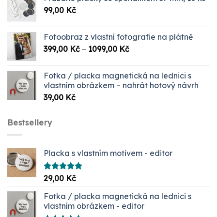
byla:
je:
99,00
Kč
999,00 Kč.
349,00 Kč.
Fotoobraz z vlastní fotografie na plátně
Rozpětí
399,00
Kč
–
1099,00
Kč
cen:
399,00 Kč
Fotka / placka magnetická na lednici s
až
vlastním obrázkem – nahrát hotový návrh
1099,00 Kč
39,00
Kč
Bestsellery
Placka s vlastním motivem - editor
Hodnocení
29,00
Kč
5.00
z 5
Fotka / placka magnetická na lednici s
vlastním obrázkem - editor