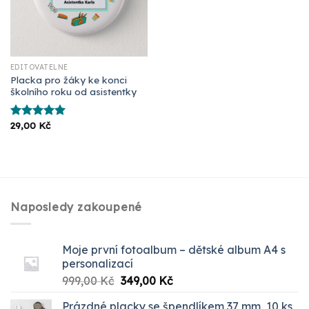
EDITOVATELNÉ
Placka pro žáky ke konci
školního roku od asistentky
29,00
Kč
Hodnocení
5.00
z 5
Naposledy zakoupené
Moje první fotoalbum – dětské album A4 s
personalizací
Původní
Aktuální
999,00
Kč
349,00
Kč
cena
cena
Prázdné placky se špendlíkem 37 mm, 10 ks