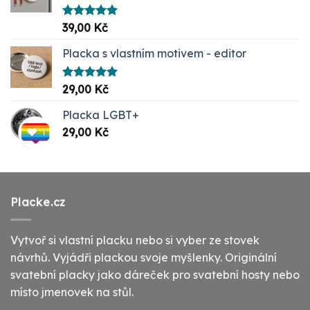
Hodnocení
39,00
Kč
5.00
z 5
Placka s vlastním motivem - editor
Hodnocení
29,00
Kč
5.00
z 5
Placka LGBT+
29,00
Kč
Placke.cz
Vytvoř si vlastní placku nebo si vyber ze stovek
návrhů. Vyjádři plackou svoje myšlenky. Originální
svatební placky jako dáreček pro svatební hosty nebo
místo jmenovek na stůl.