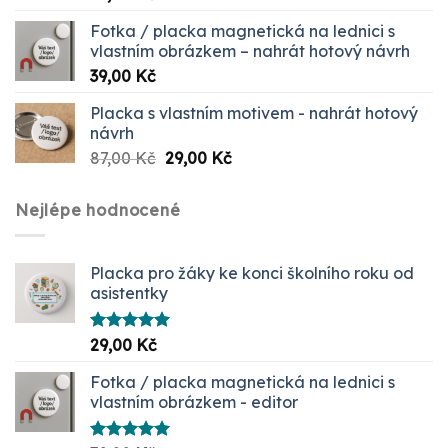
5.00
z 5
Fotka / placka magnetická na lednici s
vlastním obrázkem – nahrát hotový návrh
39,00
Kč
Placka s vlastním motivem - nahrát hotový
návrh
Původní
Aktuální
87,00
Kč
29,00
Kč
cena
cena
byla:
je:
Nejlépe hodnocené
87,00 Kč.
29,00 Kč.
Placka pro žáky ke konci školního roku od
asistentky
Hodnocení
29,00
Kč
5.00
z 5
Fotka / placka magnetická na lednici s
vlastním obrázkem - editor