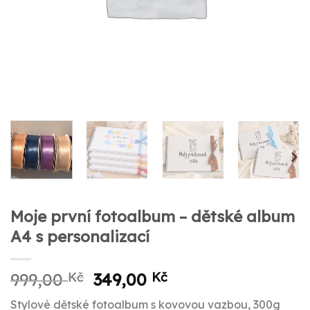
Moje první fotoalbum – dětské album
A4 s personalizací
Původní
Aktuální
999,00
Kč
349,00
Kč
cena
cena
Stylové dětské fotoalbum s kovovou vazbou, 300g