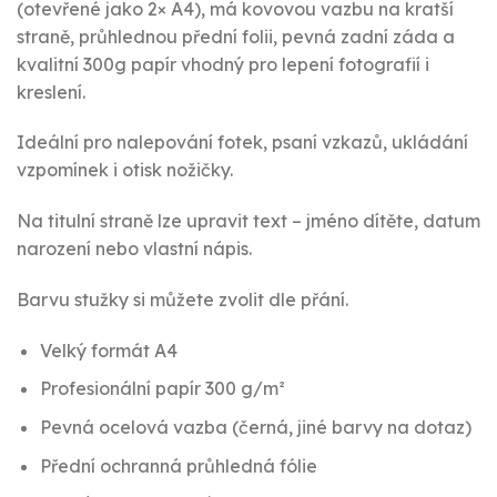
(otevřené jako 2× A4), má kovovou vazbu na kratší
straně, průhlednou přední folii, pevná zadní záda a
kvalitní 300g papír vhodný pro lepení fotografií i
kreslení.
Ideální pro nalepování fotek, psaní vzkazů, ukládání
vzpomínek i otisk nožičky.
Na titulní straně lze upravit text – jméno dítěte, datum
narození nebo vlastní nápis.
Barvu stužky si můžete zvolit dle přání.
Velký formát A4
Profesionální papír 300 g/m²
Pevná ocelová vazba (černá, jiné barvy na dotaz)
Přední ochranná průhledná fólie