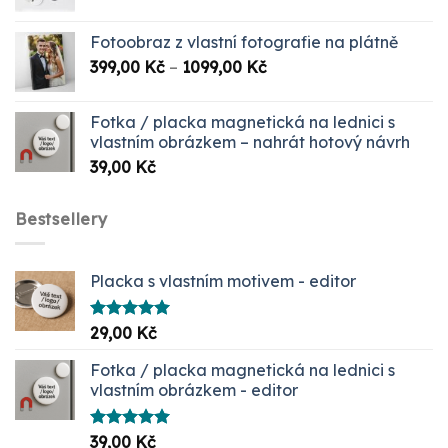
Fotoobraz z vlastní fotografie na plátně
Rozpětí
399,00
Kč
–
1099,00
Kč
cen:
399,00 Kč
Fotka / placka magnetická na lednici s
až
vlastním obrázkem – nahrát hotový návrh
1099,00 Kč
39,00
Kč
Bestsellery
Placka s vlastním motivem - editor
Hodnocení
29,00
Kč
5.00
z 5
Fotka / placka magnetická na lednici s
vlastním obrázkem - editor
Hodnocení
39,00
Kč