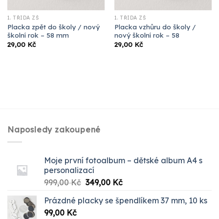
1. TŘÍDA ZŠ
1. TŘÍDA ZŠ
Placka zpět do školy / nový
Placka vzhůru do školy /
školní rok – 58 mm
nový školní rok – 58
29,00
Kč
29,00
Kč
Naposledy zakoupené
Moje první fotoalbum – dětské album A4 s
personalizací
Původní
Aktuální
999,00
Kč
349,00
Kč
cena
cena
Prázdné placky se špendlíkem 37 mm, 10 ks
byla:
je:
99,00
Kč
999,00 Kč.
349,00 Kč.