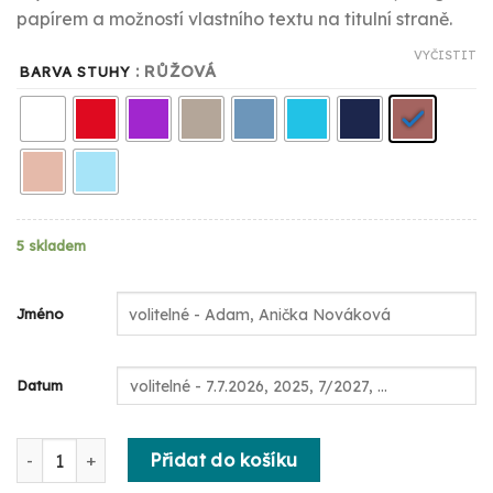
byla:
je:
papírem a možností vlastního textu na titulní straně.
999,00 Kč.
349,00 Kč.
VYČISTIT
: RŮŽOVÁ
BARVA STUHY
5 skladem
Jméno
Datum
Moje první fotoalbum – dětské album A4 s personalizací mno
Přidat do košíku