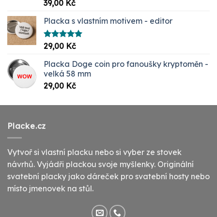
Hodnocení
39,00
Kč
5.00
z 5
Placka s vlastním motivem - editor
Hodnocení
29,00
Kč
5.00
z 5
Placka Doge coin pro fanoušky kryptoměn -
velká 58 mm
29,00
Kč
Placke.cz
Vytvoř si vlastní placku nebo si vyber ze stovek
návrhů. Vyjádři plackou svoje myšlenky. Originální
svatební placky jako dáreček pro svatební hosty nebo
místo jmenovek na stůl.