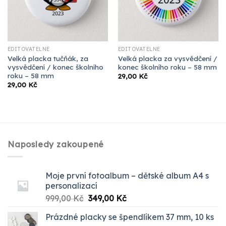
EDITOVATELNÉ
EDITOVATELNÉ
Velká placka tučňák, za
Velká placka za vysvědčení /
vysvědčení / konec školního
konec školního roku – 58 mm
roku – 58 mm
29,00
Kč
29,00
Kč
Naposledy zakoupené
Moje první fotoalbum – dětské album A4 s
personalizací
Původní
Aktuální
999,00
Kč
349,00
Kč
cena
cena
Prázdné placky se špendlíkem 37 mm, 10 ks
byla:
je: