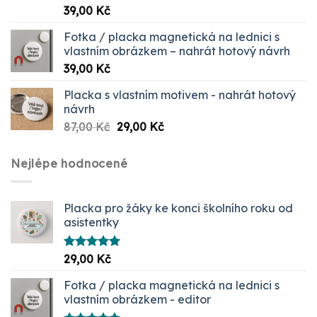
Hodnocení
39,00
Kč
5.00
z 5
Fotka / placka magnetická na lednici s
vlastním obrázkem – nahrát hotový návrh
39,00
Kč
Placka s vlastním motivem - nahrát hotový
návrh
Původní
Aktuální
87,00
Kč
29,00
Kč
cena
cena
byla:
je:
Nejlépe hodnocené
87,00 Kč.
29,00 Kč.
Placka pro žáky ke konci školního roku od
asistentky
Hodnocení
29,00
Kč
5.00
z 5
Fotka / placka magnetická na lednici s
vlastním obrázkem - editor