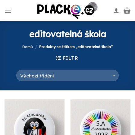
Skip
to
content
editovatelná škola
Domů
/
Produkty se štítkem „editovatelná škola“
FILTR