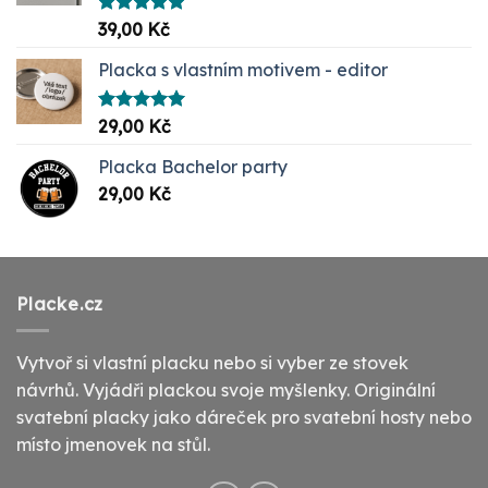
Hodnocení
39,00
Kč
5.00
z 5
Placka s vlastním motivem - editor
Hodnocení
29,00
Kč
5.00
z 5
Placka Bachelor party
29,00
Kč
Placke.cz
Vytvoř si vlastní placku nebo si vyber ze stovek
návrhů. Vyjádři plackou svoje myšlenky. Originální
svatební placky jako dáreček pro svatební hosty nebo
místo jmenovek na stůl.