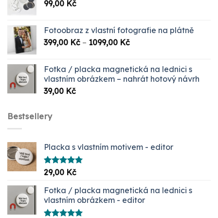
99,00
Kč
999,00 Kč.
349,00 Kč.
Fotoobraz z vlastní fotografie na plátně
Rozpětí
399,00
Kč
–
1099,00
Kč
cen:
399,00 Kč
Fotka / placka magnetická na lednici s
až
vlastním obrázkem – nahrát hotový návrh
1099,00 Kč
39,00
Kč
Bestsellery
Placka s vlastním motivem - editor
Hodnocení
29,00
Kč
5.00
z 5
Fotka / placka magnetická na lednici s
vlastním obrázkem - editor