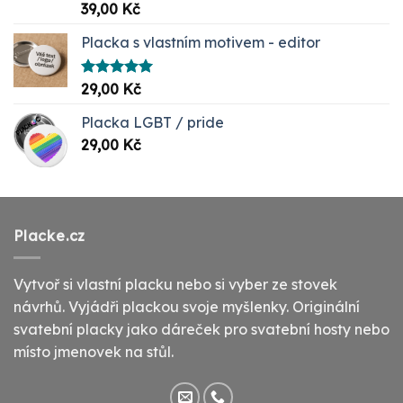
Hodnocení
39,00
Kč
5.00
z 5
Placka s vlastním motivem - editor
Hodnocení
29,00
Kč
5.00
z 5
Placka LGBT / pride
29,00
Kč
Placke.cz
Vytvoř si vlastní placku nebo si vyber ze stovek
návrhů. Vyjádři plackou svoje myšlenky. Originální
svatební placky jako dáreček pro svatební hosty nebo
místo jmenovek na stůl.