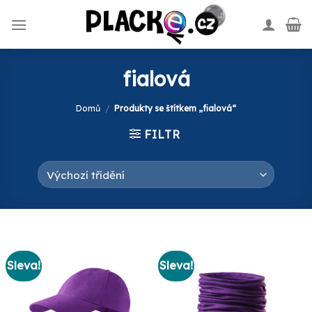
Skip
to
content
fialová
Domů
/
Produkty se štítkem „fialová“
FILTR
Sleva!
Sleva!