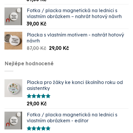
5.00
z 5
Fotka / placka magnetická na lednici s
vlastním obrázkem – nahrát hotový návrh
39,00
Kč
Placka s vlastním motivem - nahrát hotový
návrh
Původní
Aktuální
87,00
Kč
29,00
Kč
cena
cena
byla:
je:
Nejlépe hodnocené
87,00 Kč.
29,00 Kč.
Placka pro žáky ke konci školního roku od
asistentky
Hodnocení
29,00
Kč
5.00
z 5
Fotka / placka magnetická na lednici s
vlastním obrázkem - editor