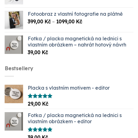
Fotoobraz z vlastní fotografie na plátně
Rozpětí
399,00
Kč
–
1099,00
Kč
cen:
399,00 Kč
Fotka / placka magnetická na lednici s
až
vlastním obrázkem – nahrát hotový návrh
1099,00 Kč
39,00
Kč
Bestsellery
Placka s vlastním motivem - editor
Hodnocení
29,00
Kč
5.00
z 5
Fotka / placka magnetická na lednici s
vlastním obrázkem - editor
Hodnocení
39,00
Kč