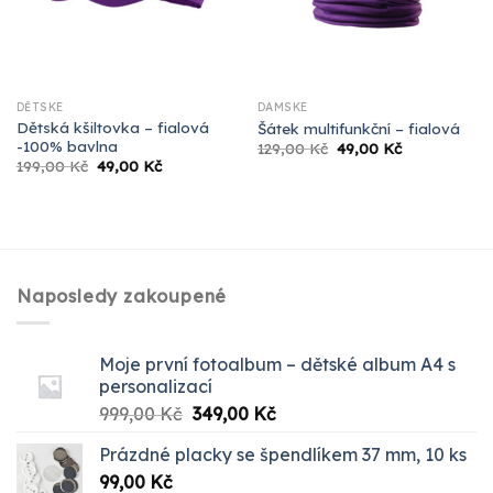
DĚTSKÉ
DÁMSKÉ
Dětská kšiltovka – fialová
Šátek multifunkční – fialová
-100% bavlna
Původní
Aktuální
129,00
Kč
49,00
Kč
cena
cena
Původní
Aktuální
199,00
Kč
49,00
Kč
byla:
je:
cena
cena
129,00 Kč.
49,00 Kč.
byla:
je:
199,00 Kč.
49,00 Kč.
Naposledy zakoupené
Moje první fotoalbum – dětské album A4 s
personalizací
Původní
Aktuální
999,00
Kč
349,00
Kč
cena
cena
Prázdné placky se špendlíkem 37 mm, 10 ks
byla:
je:
99,00
Kč
999,00 Kč.
349,00 Kč.