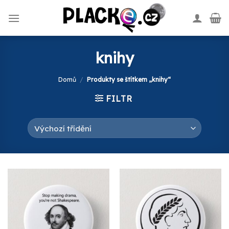
Skip
to
content
knihy
Domů
/
Produkty se štítkem „knihy“
FILTR