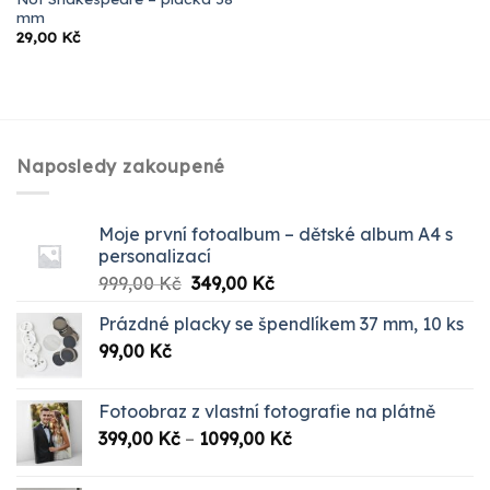
mm
29,00
Kč
Naposledy zakoupené
Moje první fotoalbum – dětské album A4 s
personalizací
Původní
Aktuální
999,00
Kč
349,00
Kč
cena
cena
Prázdné placky se špendlíkem 37 mm, 10 ks
byla:
je:
99,00
Kč
999,00 Kč.
349,00 Kč.
Fotoobraz z vlastní fotografie na plátně
Rozpětí
399,00
Kč
–
1099,00
Kč
cen:
399,00 Kč