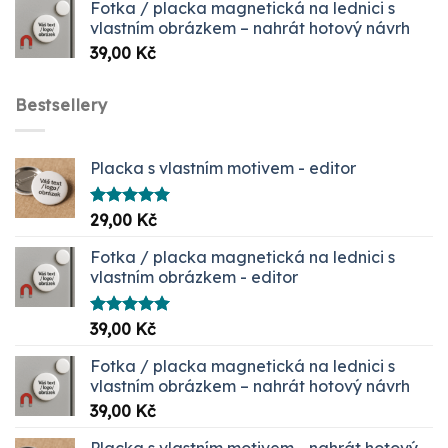
Fotka / placka magnetická na lednici s
až
vlastním obrázkem – nahrát hotový návrh
1099,00 Kč
39,00
Kč
Bestsellery
Placka s vlastním motivem - editor
Hodnocení
29,00
Kč
5.00
z 5
Fotka / placka magnetická na lednici s
vlastním obrázkem - editor
Hodnocení
39,00
Kč
5.00
z 5
Fotka / placka magnetická na lednici s
vlastním obrázkem – nahrát hotový návrh
39,00
Kč
Placka s vlastním motivem - nahrát hotový