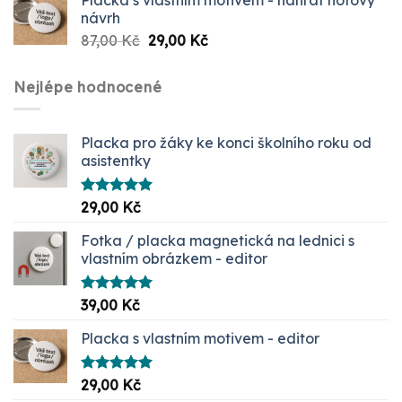
návrh
Původní
Aktuální
87,00
Kč
29,00
Kč
cena
cena
byla:
je:
Nejlépe hodnocené
87,00 Kč.
29,00 Kč.
Placka pro žáky ke konci školního roku od
asistentky
Hodnocení
29,00
Kč
5.00
z 5
Fotka / placka magnetická na lednici s
vlastním obrázkem - editor
Hodnocení
39,00
Kč
5.00
z 5
Placka s vlastním motivem - editor
Hodnocení
29,00
Kč
5.00
z 5