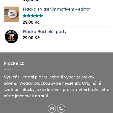
5.00
z 5
Placka s vlastním motivem - editor
Hodnocení
29,00
Kč
5.00
z 5
Placka Bachelor party
29,00
Kč
Placke.cz
Vytvoř si vlastní placku nebo si vyber ze stovek
návrhů. Vyjádři plackou svoje myšlenky. Originální
svatební placky jako dáreček pro svatební hosty nebo
místo jmenovek na stůl.