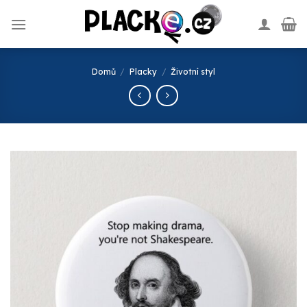
Skip
to
content
Domů
/
Placky
/
Životní styl