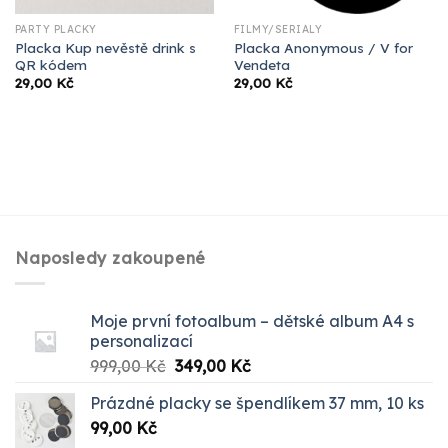
PÁRTY PLACKY
FILMY/SERIÁLY
Placka Kup nevěstě drink s
Placka Anonymous / V for
QR kódem
Vendeta
29,00
Kč
29,00
Kč
Naposledy zakoupené
Moje první fotoalbum – dětské album A4 s
personalizací
Původní
Aktuální
999,00
Kč
349,00
Kč
cena
cena
Prázdné placky se špendlíkem 37 mm, 10 ks
byla:
je:
99,00
Kč
999,00 Kč.
349,00 Kč.