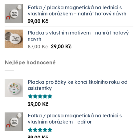
5.00
z 5
Fotka / placka magnetická na lednici s
vlastním obrázkem – nahrát hotový návrh
39,00
Kč
Placka s vlastním motivem - nahrát hotový
návrh
Původní
Aktuální
87,00
Kč
29,00
Kč
cena
cena
byla:
je:
Nejlépe hodnocené
87,00 Kč.
29,00 Kč.
Placka pro žáky ke konci školního roku od
asistentky
Hodnocení
29,00
Kč
5.00
z 5
Fotka / placka magnetická na lednici s
vlastním obrázkem - editor
Hodnocení
39,00
Kč