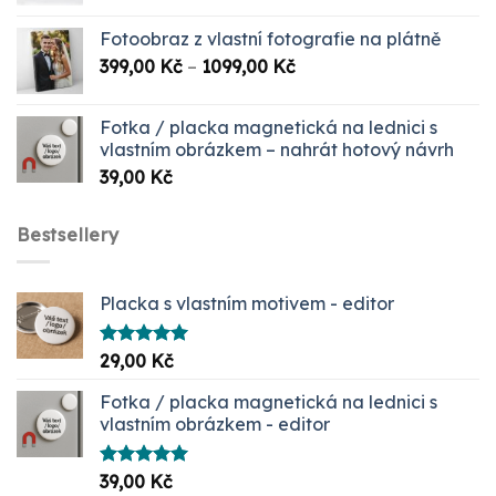
Fotoobraz z vlastní fotografie na plátně
Rozpětí
399,00
Kč
–
1099,00
Kč
cen:
399,00 Kč
Fotka / placka magnetická na lednici s
až
vlastním obrázkem – nahrát hotový návrh
1099,00 Kč
39,00
Kč
Bestsellery
Placka s vlastním motivem - editor
Hodnocení
29,00
Kč
5.00
z 5
Fotka / placka magnetická na lednici s
vlastním obrázkem - editor
Hodnocení
39,00
Kč