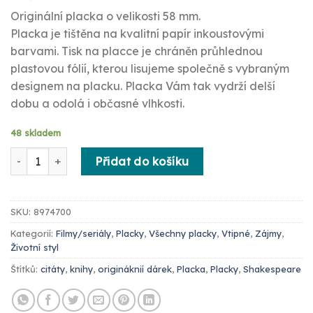
Originální placka o velikosti 58 mm.
Placka je tištěna na kvalitní papír inkoustovými
barvami. Tisk na placce je chráněn průhlednou
plastovou fólií, kterou lisujeme společně s vybraným
designem na placku. Placka Vám tak vydrží delší
dobu a odolá i občasné vlhkosti.
48 skladem
Placka - Stop Making Drama You're Not Shakespeare množst
Přidat do košíku
SKU:
8974700
Kategorií:
Filmy/seriály
,
Placky
,
Všechny placky
,
Vtipné
,
Zájmy
,
Životní styl
Štítků:
citáty
,
knihy
,
origináknií dárek
,
Placka
,
Placky
,
Shakespeare