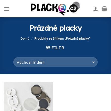
Skip
to
content
Prázdné placky
Domů
/
Produkty se štítkem „Prázdné placky“
FILTR