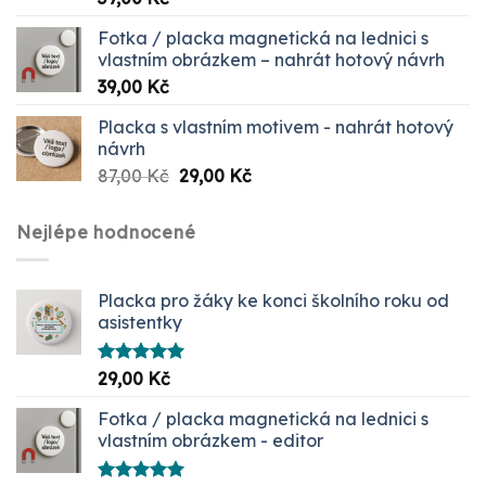
5.00
z 5
Fotka / placka magnetická na lednici s
vlastním obrázkem – nahrát hotový návrh
39,00
Kč
Placka s vlastním motivem - nahrát hotový
návrh
Původní
Aktuální
87,00
Kč
29,00
Kč
cena
cena
byla:
je:
Nejlépe hodnocené
87,00 Kč.
29,00 Kč.
Placka pro žáky ke konci školního roku od
asistentky
Hodnocení
29,00
Kč
5.00
z 5
Fotka / placka magnetická na lednici s
vlastním obrázkem - editor