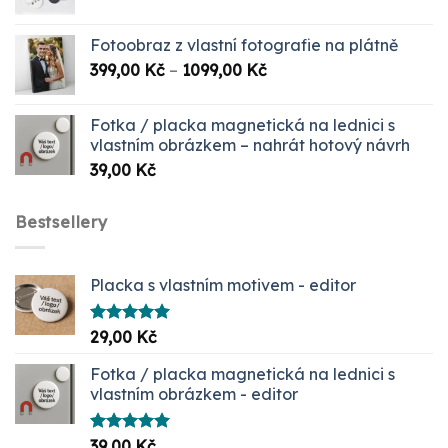
Fotoobraz z vlastní fotografie na plátně
Rozpětí
399,00
Kč
–
1099,00
Kč
cen:
399,00 Kč
Fotka / placka magnetická na lednici s
až
vlastním obrázkem – nahrát hotový návrh
1099,00 Kč
39,00
Kč
Bestsellery
Placka s vlastním motivem - editor
Hodnocení
29,00
Kč
5.00
z 5
Fotka / placka magnetická na lednici s
vlastním obrázkem - editor
Hodnocení
39,00
Kč