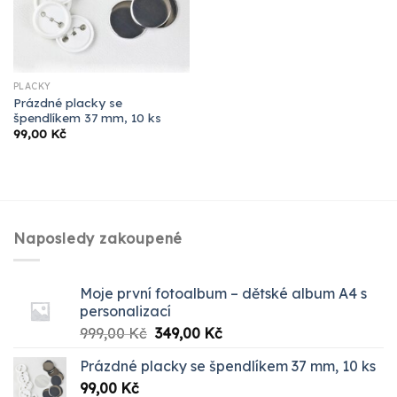
PLACKY
Prázdné placky se
špendlíkem 37 mm, 10 ks
99,00
Kč
Naposledy zakoupené
Moje první fotoalbum – dětské album A4 s
personalizací
Původní
Aktuální
999,00
Kč
349,00
Kč
cena
cena
Prázdné placky se špendlíkem 37 mm, 10 ks
byla:
je:
99,00
Kč
999,00 Kč.
349,00 Kč.