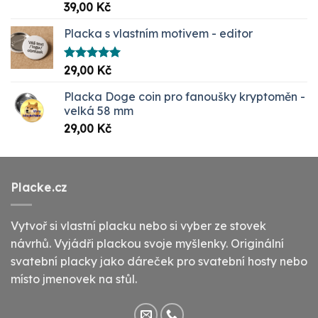
Hodnocení
39,00
Kč
5.00
z 5
Placka s vlastním motivem - editor
Hodnocení
29,00
Kč
5.00
z 5
Placka Doge coin pro fanoušky kryptoměn -
velká 58 mm
29,00
Kč
Placke.cz
Vytvoř si vlastní placku nebo si vyber ze stovek
návrhů. Vyjádři plackou svoje myšlenky. Originální
svatební placky jako dáreček pro svatební hosty nebo
místo jmenovek na stůl.