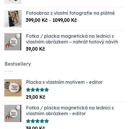
Fotoobraz z vlastní fotografie na plátně
Rozpětí
399,00
Kč
–
1099,00
Kč
cen:
399,00 Kč
Fotka / placka magnetická na lednici s
až
vlastním obrázkem – nahrát hotový návrh
1099,00 Kč
39,00
Kč
Bestsellery
Placka s vlastním motivem - editor
Hodnocení
29,00
Kč
5.00
z 5
Fotka / placka magnetická na lednici s
vlastním obrázkem - editor
Hodnocení
39,00
Kč