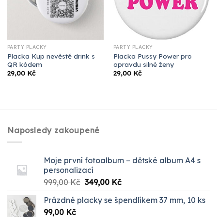
PÁRTY PLACKY
PÁRTY PLACKY
Placka Kup nevěstě drink s
Placka Pussy Power pro
QR kódem
opravdu silné ženy
29,00
Kč
29,00
Kč
Naposledy zakoupené
Moje první fotoalbum – dětské album A4 s
personalizací
Původní
Aktuální
999,00
Kč
349,00
Kč
cena
cena
Prázdné placky se špendlíkem 37 mm, 10 ks
byla:
je:
99,00
Kč
999,00 Kč.
349,00 Kč.