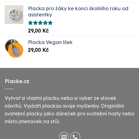
5.00
z 5
Placka pro žáky ke konci školního roku od
asistentky
Hodnocení
29,00
Kč
5.00
z 5
Placka Vegan lilek
29,00
Kč
Placke.cz
Vytvoř si vlastní placku nebo si vyber ze stovek
návrhů. Vyjádři plackou svoje myšlenky. Originální
svatební placky jako dáreček pro svatební hosty nebo
místo jmenovek na stůl.