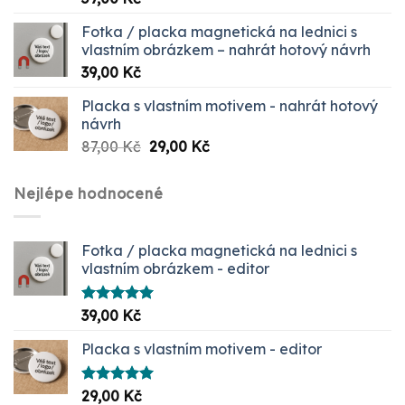
5.00
z 5
Fotka / placka magnetická na lednici s
vlastním obrázkem – nahrát hotový návrh
39,00
Kč
Placka s vlastním motivem - nahrát hotový
návrh
Původní
Aktuální
87,00
Kč
29,00
Kč
cena
cena
byla:
je:
Nejlépe hodnocené
87,00 Kč.
29,00 Kč.
Fotka / placka magnetická na lednici s
vlastním obrázkem - editor
Hodnocení
39,00
Kč
5.00
z 5
Placka s vlastním motivem - editor
Hodnocení
29,00
Kč