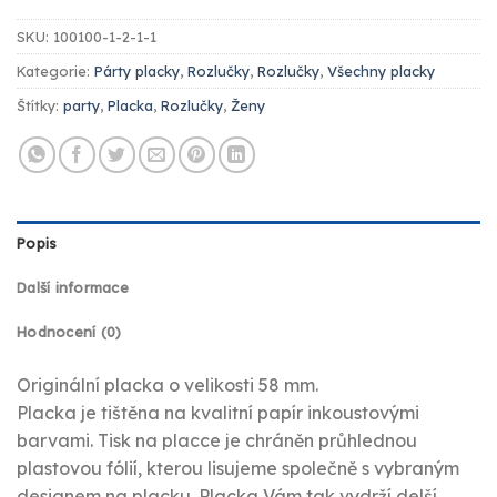
SKU:
100100-1-2-1-1
Kategorie:
Párty placky
,
Rozlučky
,
Rozlučky
,
Všechny placky
Štítky:
party
,
Placka
,
Rozlučky
,
Ženy
Popis
Další informace
Hodnocení (0)
Originální placka o velikosti 58 mm.
Placka je tištěna na kvalitní papír inkoustovými
barvami. Tisk na placce je chráněn průhlednou
plastovou fólií, kterou lisujeme společně s vybraným
designem na placku. Placka Vám tak vydrží delší