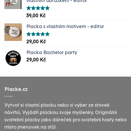
vlastním obrázkem - editor
Hodnocení
39,00
Kč
5.00
z 5
Placka s vlastním motivem - editor
Hodnocení
29,00
Kč
5.00
z 5
Placka Bachelor party
29,00
Kč
Placke.cz
Vytvoř si vlastní placku nebo si vyber ze stovek
návrhů. Vyjádři plackou svoje myšlenky. Originální
svatební placky jako dáreček pro svatební hosty nebo
místo jmenovek na stůl.