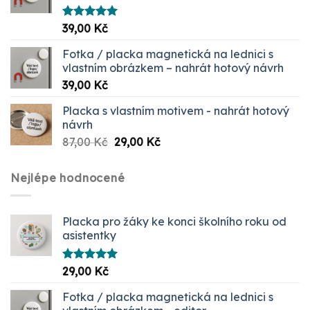
Hodnocení
39,00
Kč
5.00
z 5
Fotka / placka magnetická na lednici s
vlastním obrázkem – nahrát hotový návrh
39,00
Kč
Placka s vlastním motivem - nahrát hotový
návrh
Původní
Aktuální
87,00
Kč
29,00
Kč
cena
cena
byla:
je:
Nejlépe hodnocené
87,00 Kč.
29,00 Kč.
Placka pro žáky ke konci školního roku od
asistentky
Hodnocení
29,00
Kč
5.00
z 5
Fotka / placka magnetická na lednici s