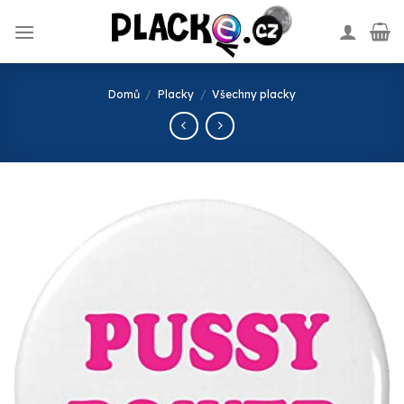
Skip
to
content
Domů
/
Placky
/
Všechny placky