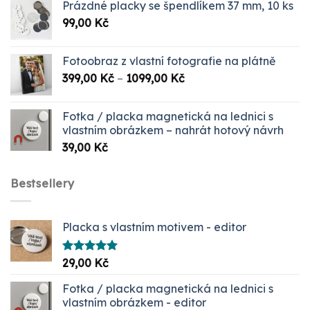
Prázdné placky se špendlíkem 37 mm, 10 ks
byla:
je:
99,00
Kč
999,00 Kč.
349,00 Kč.
Fotoobraz z vlastní fotografie na plátně
Rozpětí
399,00
Kč
–
1099,00
Kč
cen:
399,00 Kč
Fotka / placka magnetická na lednici s
až
vlastním obrázkem – nahrát hotový návrh
1099,00 Kč
39,00
Kč
Bestsellery
Placka s vlastním motivem - editor
Hodnocení
29,00
Kč
5.00
z 5
Fotka / placka magnetická na lednici s
vlastním obrázkem - editor