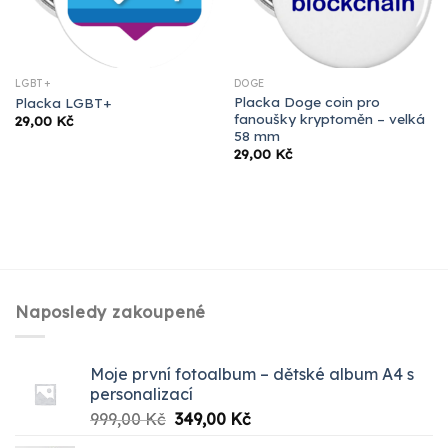
LGBT+
DOGE
Placka Doge coin pro
Placka LGBT+
fanoušky kryptoměn – velká
29,00
Kč
58 mm
29,00
Kč
Naposledy zakoupené
Moje první fotoalbum – dětské album A4 s
personalizací
Původní
Aktuální
999,00
Kč
349,00
Kč
cena
cena