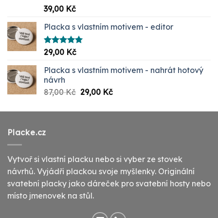
Hodnocení
39,00
Kč
5.00
z 5
Placka s vlastním motivem - editor
Hodnocení
29,00
Kč
5.00
z 5
Placka s vlastním motivem - nahrát hotový
návrh
Původní
Aktuální
87,00
Kč
29,00
Kč
cena
cena
byla:
je:
87,00 Kč.
29,00 Kč.
Placke.cz
Vytvoř si vlastní placku nebo si vyber ze stovek
návrhů. Vyjádři plackou svoje myšlenky. Originální
svatební placky jako dáreček pro svatební hosty nebo
místo jmenovek na stůl.