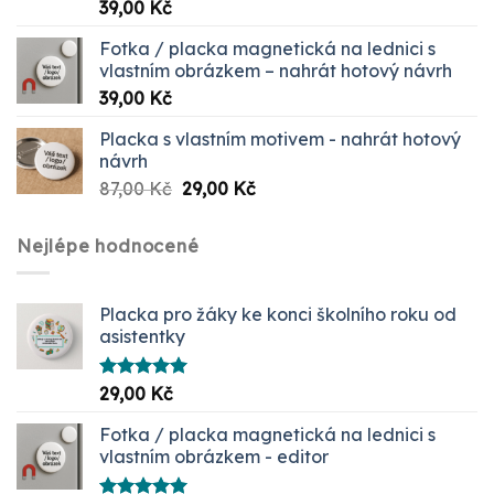
Hodnocení
39,00
Kč
5.00
z 5
Fotka / placka magnetická na lednici s
vlastním obrázkem – nahrát hotový návrh
39,00
Kč
Placka s vlastním motivem - nahrát hotový
návrh
Původní
Aktuální
87,00
Kč
29,00
Kč
cena
cena
byla:
je:
Nejlépe hodnocené
87,00 Kč.
29,00 Kč.
Placka pro žáky ke konci školního roku od
asistentky
Hodnocení
29,00
Kč
5.00
z 5
Fotka / placka magnetická na lednici s
vlastním obrázkem - editor