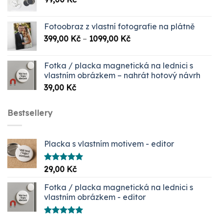
Fotoobraz z vlastní fotografie na plátně
Rozpětí
399,00
Kč
–
1099,00
Kč
cen:
399,00 Kč
Fotka / placka magnetická na lednici s
až
vlastním obrázkem – nahrát hotový návrh
1099,00 Kč
39,00
Kč
Bestsellery
Placka s vlastním motivem - editor
Hodnocení
29,00
Kč
5.00
z 5
Fotka / placka magnetická na lednici s
vlastním obrázkem - editor