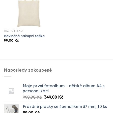
BEZ POTISKU
Bavlněná nákupní taška
99,00
Kč
Naposledy zakoupené
Moje první fotoalbum – dětské album A4 s
personalizací
Původní
Aktuální
999,00
Kč
349,00
Kč
cena
cena
Prázdné placky se špendlíkem 37 mm, 10 ks
byla:
je:
99,00
Kč
999,00 Kč.
349,00 Kč.