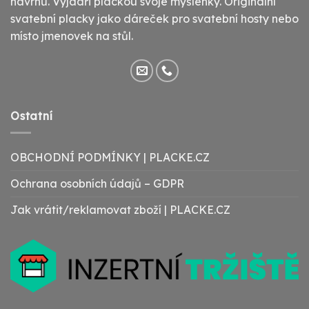
návrhů. Vyjádři plackou svoje myšlenky. Originální
svatební placky jako dáreček pro svatební hosty nebo
místo jmenovek na stůl.
Ostatní
OBCHODNÍ PODMÍNKY | PLACKE.CZ
Ochrana osobních údajů – GDPR
Jak vrátit/reklamovat zboží | PLACKE.CZ