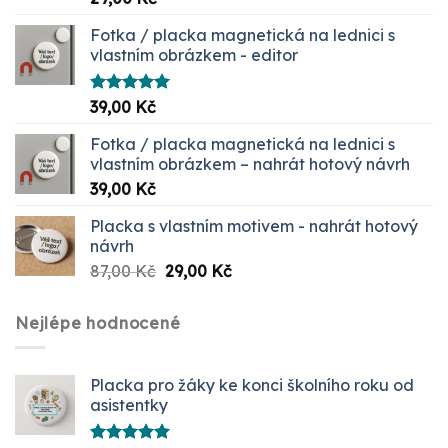
5.00
z 5
Fotka / placka magnetická na lednici s
vlastním obrázkem - editor
Hodnocení
39,00
Kč
5.00
z 5
Fotka / placka magnetická na lednici s
vlastním obrázkem – nahrát hotový návrh
39,00
Kč
Placka s vlastním motivem - nahrát hotový
návrh
Původní
Aktuální
87,00
Kč
29,00
Kč
cena
cena
byla:
je:
Nejlépe hodnocené
87,00 Kč.
29,00 Kč.
Placka pro žáky ke konci školního roku od
asistentky