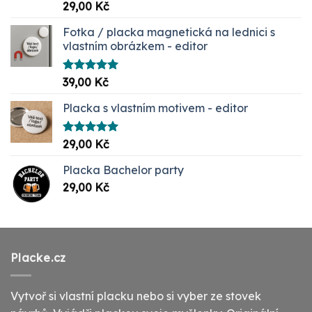
Hodnocení
29,00
Kč
5.00
z 5
Fotka / placka magnetická na lednici s
vlastním obrázkem - editor
Hodnocení
39,00
Kč
5.00
z 5
Placka s vlastním motivem - editor
Hodnocení
29,00
Kč
5.00
z 5
Placka Bachelor party
29,00
Kč
Placke.cz
Vytvoř si vlastní placku nebo si vyber ze stovek