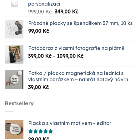
personalizací
Původní
Aktuální
999,00
Kč
349,00
Kč
cena
cena
Prázdné placky se špendlíkem 37 mm, 10 ks
byla:
je:
99,00
Kč
999,00 Kč.
349,00 Kč.
Fotoobraz z vlastní fotografie na plátně
Rozpětí
399,00
Kč
–
1099,00
Kč
cen:
399,00 Kč
Fotka / placka magnetická na lednici s
až
vlastním obrázkem – nahrát hotový návrh
1099,00 Kč
39,00
Kč
Bestsellery
Placka s vlastním motivem - editor
Hodnocení
29,00
Kč