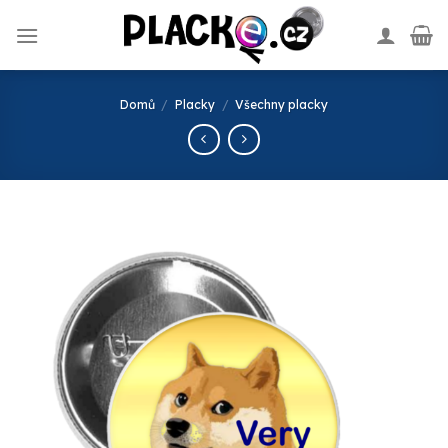
Skip
to
content
Domů
/
Placky
/
Všechny placky