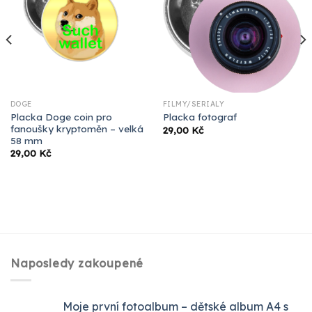
DOGE
FILMY/SERIÁLY
Placka Doge coin pro
Placka fotograf
fanoušky kryptoměn – velká
29,00
Kč
58 mm
29,00
Kč
Naposledy zakoupené
Moje první fotoalbum – dětské album A4 s