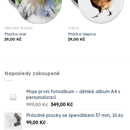
VŠECHNY PLACKY
JÍDLO
Placka orel
Placka slepice
29,00
Kč
29,00
Kč
Naposledy zakoupené
Moje první fotoalbum – dětské album A4 s
personalizací
Původní
Aktuální
999,00
Kč
349,00
Kč
cena
cena
Prázdné placky se špendlíkem 37 mm, 10 ks
byla:
je:
99,00
Kč
999,00 Kč.
349,00 Kč.