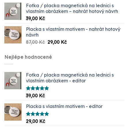
Fotka / placka magnetická na lednici s
vlastním obrázkem – nahrát hotový návrh
39,00
Kč
Placka s vlastním motivem - nahrát hotový
návrh
Původní
Aktuální
87,00
Kč
29,00
Kč
cena
cena
byla:
je:
Nejlépe hodnocené
87,00 Kč.
29,00 Kč.
Fotka / placka magnetická na lednici s
vlastním obrázkem - editor
Hodnocení
39,00
Kč
5.00
z 5
Placka s vlastním motivem - editor
Hodnocení
29,00
Kč
5.00
z 5