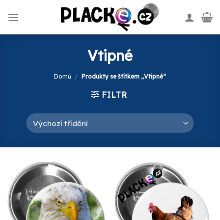
Skip
to
content
Vtipné
Domů
/
Produkty se štítkem „Vtipné“
FILTR