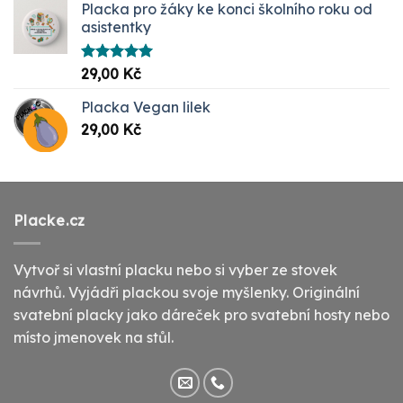
Placka pro žáky ke konci školního roku od
asistentky
Hodnocení
29,00
Kč
5.00
z 5
Placka Vegan lilek
29,00
Kč
Placke.cz
Vytvoř si vlastní placku nebo si vyber ze stovek
návrhů. Vyjádři plackou svoje myšlenky. Originální
svatební placky jako dáreček pro svatební hosty nebo
místo jmenovek na stůl.