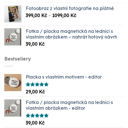
Fotoobraz z vlastní fotografie na plátně
Rozpětí
399,00
Kč
–
1099,00
Kč
cen:
399,00 Kč
Fotka / placka magnetická na lednici s
až
vlastním obrázkem – nahrát hotový návrh
1099,00 Kč
39,00
Kč
Bestsellery
Placka s vlastním motivem - editor
Hodnocení
29,00
Kč
5.00
z 5
Fotka / placka magnetická na lednici s
vlastním obrázkem - editor
Hodnocení
39,00
Kč
5.00
z 5