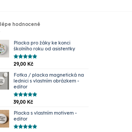
jlépe hodnocené
Placka pro žáky ke konci
školního roku od asistentky
Hodnocení
29,00
Kč
5.00
z 5
Fotka / placka magnetická na
lednici s vlastním obrázkem -
editor
Hodnocení
39,00
Kč
5.00
z 5
Placka s vlastním motivem -
editor