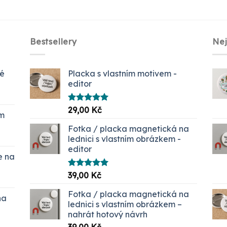
Bestsellery
Ne
ké
Placka s vlastním motivem -
editor
Hodnocení
29,00
Kč
em
5.00
z 5
č.
Fotka / placka magnetická na
lednici s vlastním obrázkem -
editor
e na
Hodnocení
39,00
Kč
í
5.00
z 5
Fotka / placka magnetická na
na
 Kč
lednici s vlastním obrázkem –
nahrát hotový návrh
00 Kč