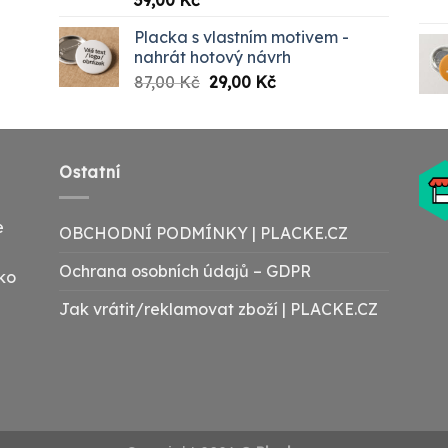
39,00
Kč
Placka s vlastním motivem -
nahrát hotový návrh
Původní
Aktuální
87,00
Kč
29,00
Kč
cena
cena
byla:
je:
87,00 Kč.
29,00 Kč.
Ostatní
e
OBCHODNÍ PODMÍNKY | PLACKE.CZ
Ochrana osobních údajů – GDPR
ako
Jak vrátit/reklamovat zboží | PLACKE.CZ