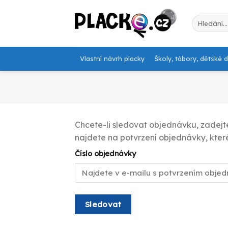
Skip
to
Hledat:
content
Vlastní návrh placky
Školy, tábory, dětské 
Chcete-li sledovat objednávku, zadejte
najdete na potvrzení objednávky, kter
Číslo objednávky
Sledovat