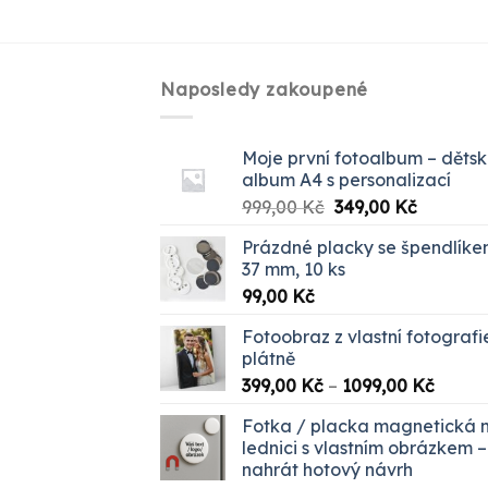
Naposledy zakoupené
Moje první fotoalbum – děts
album A4 s personalizací
Původní
Aktuální
999,00
Kč
349,00
Kč
cena
cena
Prázdné placky se špendlík
byla:
je:
37 mm, 10 ks
999,00 Kč.
349,00 K
99,00
Kč
Fotoobraz z vlastní fotografi
plátně
Rozpět
399,00
Kč
–
1099,00
Kč
cen:
Fotka / placka magnetická 
399,00
lednici s vlastním obrázkem –
až
nahrát hotový návrh
1099,