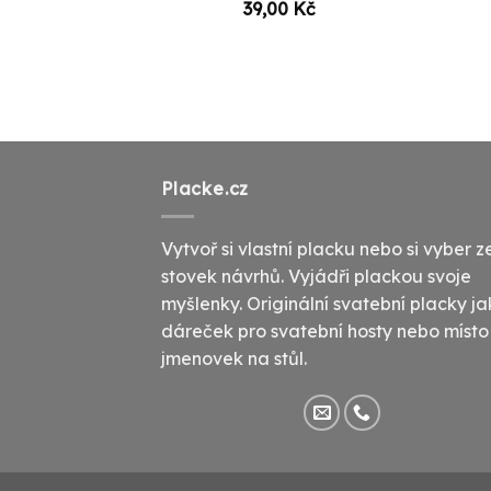
39,00
Kč
Placke.cz
Vytvoř si vlastní placku nebo si vyber z
stovek návrhů. Vyjádři plackou svoje
myšlenky. Originální svatební placky j
dáreček pro svatební hosty nebo místo
jmenovek na stůl.