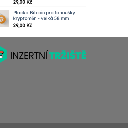
Hodnocení
29,00
Kč
5.00
z 5
Placka Bitcoin pro fanoušky
kryptoměn - velká 58 mm
29,00
Kč