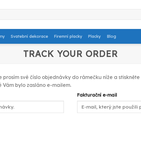
dny
Svatební dekorace
Firemní placky
Placky
Blog
TRACK YOUR ORDER
 prosím své číslo objednávky do rámečku níže a stiskněte 
é Vám bylo zasláno e-mailem.
Fakturační e-mail