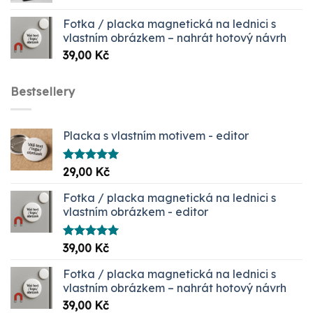
399,00 Kč
Fotka / placka magnetická na lednici s
až
vlastním obrázkem – nahrát hotový návrh
1099,00 Kč
39,00
Kč
Bestsellery
Placka s vlastním motivem - editor
Hodnocení
29,00
Kč
5.00
z 5
Fotka / placka magnetická na lednici s
vlastním obrázkem - editor
Hodnocení
39,00
Kč
5.00
z 5
Fotka / placka magnetická na lednici s
vlastním obrázkem – nahrát hotový návrh
39,00
Kč