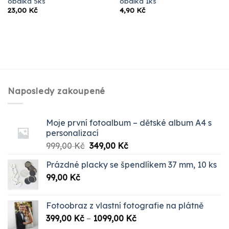
obálka 5ks
obálka 1ks
23,00
Kč
4,90
Kč
Naposledy zakoupené
Moje první fotoalbum – dětské album A4 s
personalizací
Původní
Aktuální
999,00
Kč
349,00
Kč
cena
cena
Prázdné placky se špendlíkem 37 mm, 10 ks
byla:
je:
99,00
Kč
999,00 Kč.
349,00 Kč.
Fotoobraz z vlastní fotografie na plátně
Rozpětí
399,00
Kč
–
1099,00
Kč
cen: