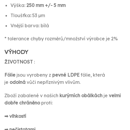
Výška:
250 mm +/- 5 mm
Tloušťka
:
53 µm
Vnější barva: bílá
* tolerance chyby rozměrů/množství výrobce je 2%
VÝHODY
ŽIVOTNOST
:
Fólie
jsou vyrobeny z
pevné
LDPE
fólie, která
je
odolná
vůči nepříznivým vlivům.
Zboží zabalené v našich
kurýrních obálkách
je
velmi
dobře chráněno
proti:
➡ vlhkostí
➡ nečistotami