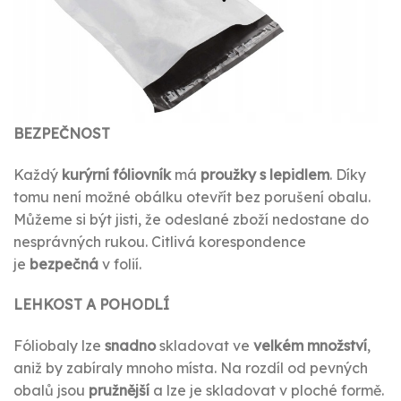
BEZPEČNOST
Každý
kurýrní fóliovník
má
proužky s lepidlem
. Díky
tomu není možné obálku otevřít bez porušení obalu.
Můžeme si být jisti, že odeslané zboží nedostane do
nesprávných rukou. Citlivá korespondence
je
bezpečná
v folií.
LEHKOST A POHODLÍ
Fóliobaly lze
snadno
skladovat ve
velkém množství
,
aniž by zabíraly mnoho místa. Na rozdíl od pevných
obalů jsou
pružnější
a lze je skladovat v ploché formě.