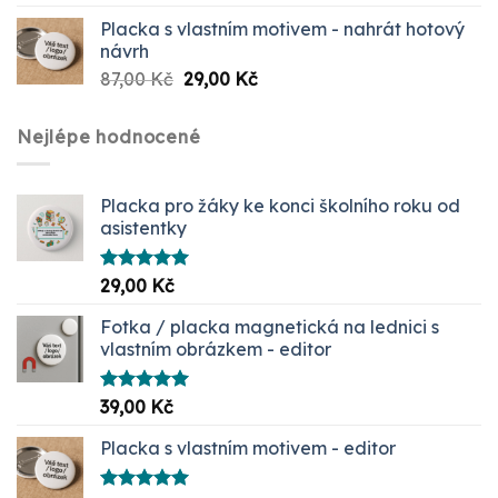
Placka s vlastním motivem - nahrát hotový
návrh
Původní
Aktuální
87,00
Kč
29,00
Kč
cena
cena
byla:
je:
Nejlépe hodnocené
87,00 Kč.
29,00 Kč.
Placka pro žáky ke konci školního roku od
asistentky
Hodnocení
29,00
Kč
5.00
z 5
Fotka / placka magnetická na lednici s
vlastním obrázkem - editor
Hodnocení
39,00
Kč
5.00
z 5
Placka s vlastním motivem - editor