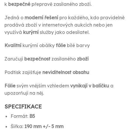
k
bezpečné
přepravě zasílaného zboží.
Jedná o
moderní
řešení
pro každého, kdo pravidelně
prodává zboží v internetových aukcích nebo jen
využívá
kurýrní
služby jako odesílatel.
Kvalitní
kurýrní obálky
fólie
bílé barvy
Zaručují
bezpečnost
zasílaného
zboží
Podtisk zajišťuje
neviditelnost obsahu
Fólie
svým vnějším vzhledem
vynikají v balíčku
a
upozorňují na něj.
SPECIFIKACE
Formát:
B5
Šířka:
190 mm +/- 5 mm