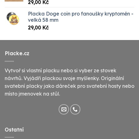
Hodnocení
29,00
Kč
5.00
z 5
Placka Doge coin pro fanoušky kryptoměn -
velká 58 mm
29,00
Kč
Placke.cz
Vytvoř si vlastní placku nebo si vyber ze stovek
návrhů. Vyjádři plackou svoje myšlenky. Originální
svatební placky jako dáreček pro svatební hosty nebo
místo jmenovek na stůl.
Ostatní