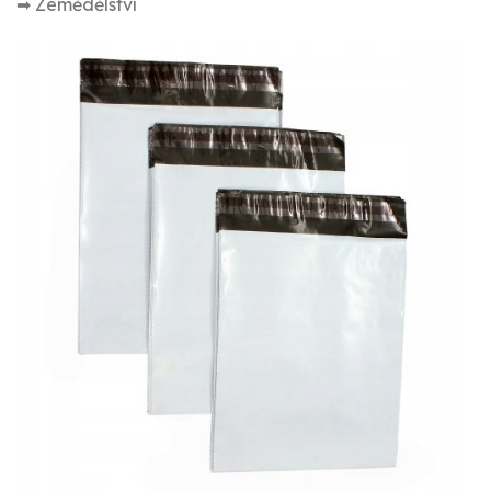
➡ Zemědělství