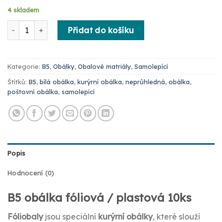
4 skladem
B5 obálka fóliová / plastová 10ks množství
Přidat do košíku
Kategorie:
B5
,
Obálky
,
Obalové matriály
,
Samolepící
Štítků:
B5
,
bílá obálka
,
kurýrní obálka
,
neprůhledná
,
obálka
,
poštovní obálka
,
samolepící
Popis
Hodnocení (0)
B5 obálka fóliová / plastová 10ks
Fóliobaly
jsou speciální
kurýrní obálky
, které slouží