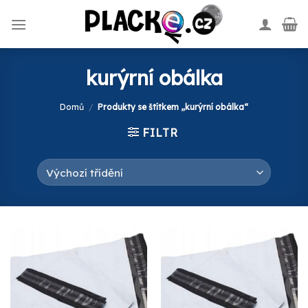
Skip
to
content
kurýrní obálka
Domů
/
Produkty se štítkem „kurýrní obálka“
FILTR