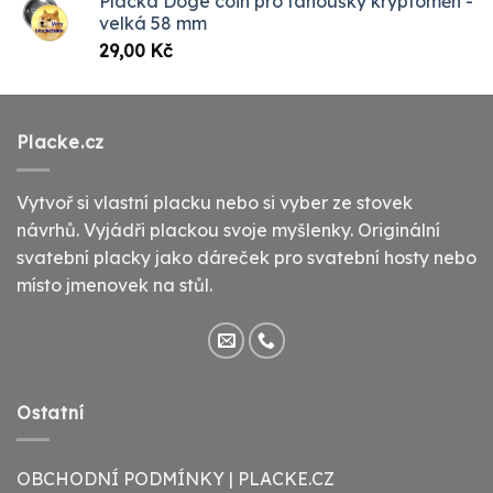
Placka Doge coin pro fanoušky kryptoměn -
velká 58 mm
29,00
Kč
Placke.cz
Vytvoř si vlastní placku nebo si vyber ze stovek
návrhů. Vyjádři plackou svoje myšlenky. Originální
svatební placky jako dáreček pro svatební hosty nebo
místo jmenovek na stůl.
Ostatní
OBCHODNÍ PODMÍNKY | PLACKE.CZ