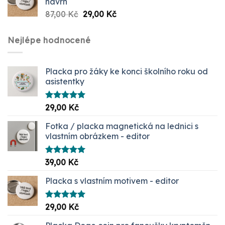
návrh
Původní
Aktuální
87,00
Kč
29,00
Kč
cena
cena
byla:
je:
Nejlépe hodnocené
87,00 Kč.
29,00 Kč.
Placka pro žáky ke konci školního roku od
asistentky
Hodnocení
29,00
Kč
5.00
z 5
Fotka / placka magnetická na lednici s
vlastním obrázkem - editor
Hodnocení
39,00
Kč
5.00
z 5
Placka s vlastním motivem - editor
Hodnocení
29,00
Kč
5.00
z 5