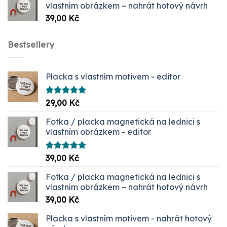
vlastním obrázkem – nahrát hotový návrh
1099,00 Kč
39,00
Kč
Bestsellery
Placka s vlastním motivem - editor
Hodnocení
29,00
Kč
5.00
z 5
Fotka / placka magnetická na lednici s
vlastním obrázkem - editor
Hodnocení
39,00
Kč
5.00
z 5
Fotka / placka magnetická na lednici s
vlastním obrázkem – nahrát hotový návrh
39,00
Kč
Placka s vlastním motivem - nahrát hotový