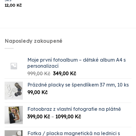
12,00
Kč
Naposledy zakoupené
Moje první fotoalbum – dětské album A4 s
personalizací
Původní
Aktuální
999,00
Kč
349,00
Kč
cena
cena
Prázdné placky se špendlíkem 37 mm, 10 ks
byla:
je:
99,00
Kč
999,00 Kč.
349,00 Kč.
Fotoobraz z vlastní fotografie na plátně
Rozpětí
399,00
Kč
–
1099,00
Kč
cen:
399,00 Kč
Fotka / placka magnetická na lednici s
až