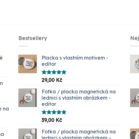
Bestsellery
Ne
ké
Placka s vlastním motivem -
editor
Hodnocení
29,00
Kč
em
5.00
z 5
č.
Fotka / placka magnetická na
lednici s vlastním obrázkem -
editor
e na
Hodnocení
39,00
Kč
í
5.00
z 5
Fotka / placka magnetická na
na
 Kč
lednici s vlastním obrázkem –