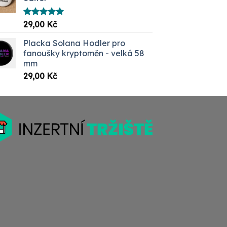
Hodnocení
29,00
Kč
5.00
z 5
Placka Solana Hodler pro
fanoušky kryptoměn - velká 58
mm
29,00
Kč