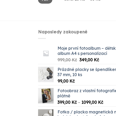
cena
cena
Naposledy zakoupené
Moje první fotoalbum – děts
album A4 s personalizací
Původní
Aktuální
999,00
Kč
349,00
Kč
cena
cena
Prázdné placky se špendlík
byla:
je:
37 mm, 10 ks
999,00 Kč.
349,00 K
99,00
Kč
Fotoobraz z vlastní fotografi
plátně
Rozpět
399,00
Kč
–
1099,00
Kč
cen:
Fotka / placka magnetická 
399,00