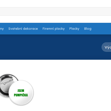
dny
Svatební dekorace
Firemní placky
Placky
Blog