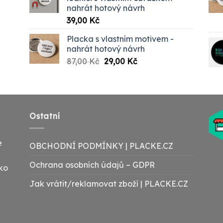
nahrát hotový návrh
00 Kč
39,00
Kč
Placka s vlastním motivem -
nahrát hotový návrh
Původní
Aktuální
87,00
Kč
29,00
Kč
cena
cena
byla:
je:
87,00 Kč.
29,00 Kč.
Ostatní
e
OBCHODNÍ PODMÍNKY | PLACKE.CZ
Ochrana osobních údajů – GDPR
ako
Jak vrátit/reklamovat zboží | PLACKE.CZ