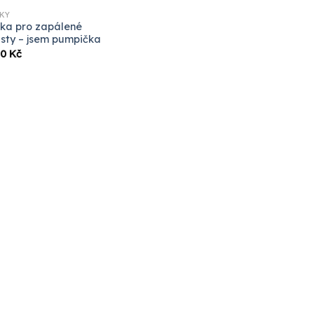
KY
ka pro zapálené
isty – jsem pumpička
00
Kč