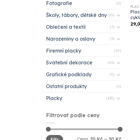
Fotografie
(2)
PLAC
Plac
Školy, tábory, dětské dny
(25)
cykl
29,
Oblečení a textil
(7)
Narozeniny a oslavy
(9)
Firemní placky
(10)
Svatební dekorace
(41)
Grafické podklady
(5)
Ostatní produkty
(1)
Placky
(135)
Filtrovat podle ceny
Minimální
Maximální
Cena:
20 Kč
—
30 Kč
Filtr