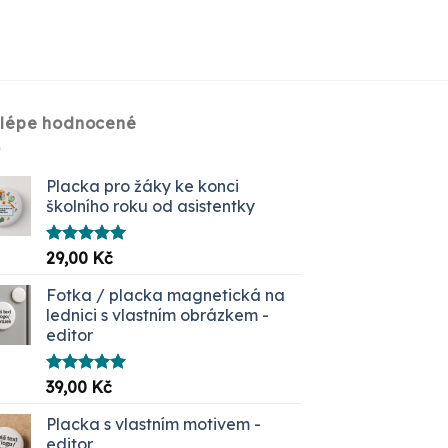
jlépe hodnocené
Placka pro žáky ke konci
školního roku od asistentky
Hodnocení
29,00
Kč
5.00
z 5
Fotka / placka magnetická na
lednici s vlastním obrázkem -
editor
Hodnocení
39,00
Kč
5.00
z 5
Placka s vlastním motivem -
editor