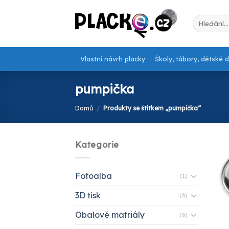
Skip
to
Hledat:
content
Vlastní návrh placky
Školy, tábory, dětské 
pumpička
Domů
/
Produkty se štítkem „pumpička“
Kategorie
Fotoalba
(1)
3D tisk
(6)
Obalové matriály
(6)