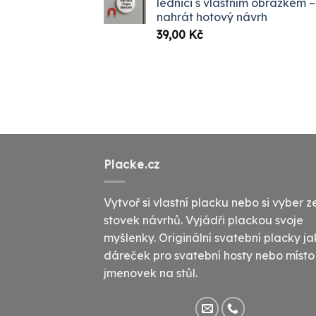
lednici s vlastním obrázkem –
až
nahrát hotový návrh
1099,
39,00
Kč
Placke.cz
Vytvoř si vlastní placku nebo si vyber z
stovek návrhů. Vyjádři plackou svoje
myšlenky. Originální svatební placky j
dáreček pro svatební hosty nebo místo
jmenovek na stůl.