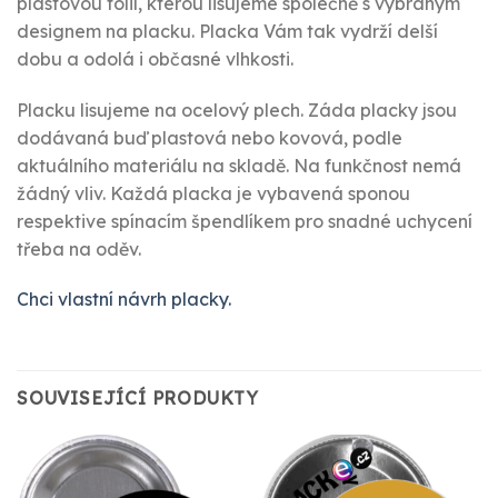
plastovou fólií, kterou lisujeme společně s vybraným
designem na placku. Placka Vám tak vydrží delší
dobu a odolá i občasné vlhkosti.
Placku lisujeme na ocelový plech. Záda placky jsou
dodávaná buď plastová nebo kovová, podle
aktuálního materiálu na skladě. Na funkčnost nemá
žádný vliv. Každá placka je vybavená sponou
respektive spínacím špendlíkem pro snadné uchycení
třeba na oděv.
Chci vlastní návrh placky.
SOUVISEJÍCÍ PRODUKTY