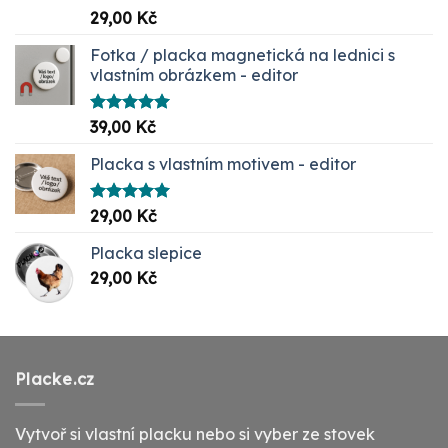
Hodnocení
29,00
Kč
5.00
z 5
Fotka / placka magnetická na lednici s
vlastním obrázkem - editor
Hodnocení
39,00
Kč
5.00
z 5
Placka s vlastním motivem - editor
Hodnocení
29,00
Kč
5.00
z 5
Placka slepice
29,00
Kč
Placke.cz
Vytvoř si vlastní placku nebo si vyber ze stovek