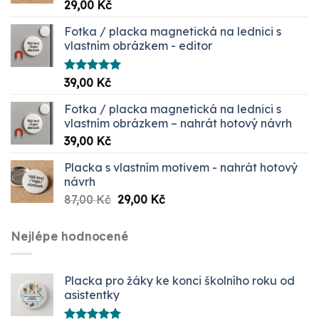
Hodnocení
29,00
Kč
5.00
z 5
Fotka / placka magnetická na lednici s
vlastním obrázkem - editor
Hodnocení
39,00
Kč
5.00
z 5
Fotka / placka magnetická na lednici s
vlastním obrázkem – nahrát hotový návrh
39,00
Kč
Placka s vlastním motivem - nahrát hotový
návrh
Původní
Aktuální
87,00
Kč
29,00
Kč
cena
cena
byla:
je:
Nejlépe hodnocené
87,00 Kč.
29,00 Kč.
Placka pro žáky ke konci školního roku od
asistentky