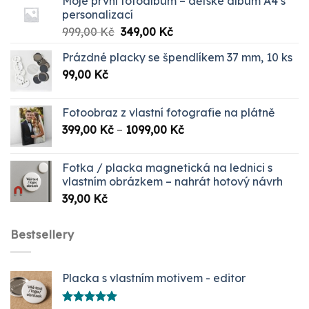
Moje první fotoalbum – dětské album A4 s
personalizací
Původní
Aktuální
999,00
Kč
349,00
Kč
cena
cena
Prázdné placky se špendlíkem 37 mm, 10 ks
byla:
je:
99,00
Kč
999,00 Kč.
349,00 Kč.
Fotoobraz z vlastní fotografie na plátně
Rozpětí
399,00
Kč
–
1099,00
Kč
cen:
399,00 Kč
Fotka / placka magnetická na lednici s
až
vlastním obrázkem – nahrát hotový návrh
1099,00 Kč
39,00
Kč
Bestsellery
Placka s vlastním motivem - editor