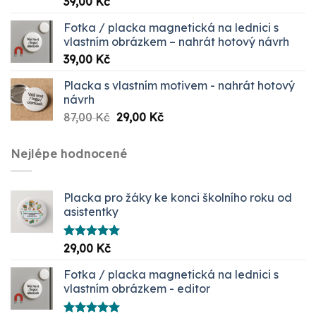
39,00
Kč
5.00
z 5
Fotka / placka magnetická na lednici s
vlastním obrázkem – nahrát hotový návrh
39,00
Kč
Placka s vlastním motivem - nahrát hotový
návrh
Původní
Aktuální
87,00
Kč
29,00
Kč
cena
cena
byla:
je:
Nejlépe hodnocené
87,00 Kč.
29,00 Kč.
Placka pro žáky ke konci školního roku od
asistentky
Hodnocení
29,00
Kč
5.00
z 5
Fotka / placka magnetická na lednici s
vlastním obrázkem - editor