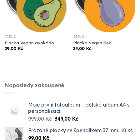
JÍDLO
JÍDLO
Placka Vegan avokádo
Placka Vegan lilek
29,00
Kč
29,00
Kč
Naposledy zakoupené
Moje první fotoalbum – dětské album A4 s
personalizací
Původní
Aktuální
999,00
Kč
349,00
Kč
cena
cena
Prázdné placky se špendlíkem 37 mm, 10 ks
byla:
je:
99,00
Kč
999,00 Kč.
349,00 Kč.