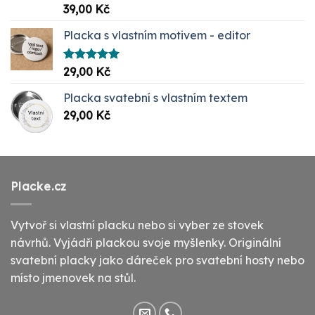
Hodnocení
39,00
Kč
5.00
z 5
Placka s vlastním motivem - editor
Hodnocení
29,00
Kč
5.00
z 5
Placka svatební s vlastním textem
29,00
Kč
Placke.cz
Vytvoř si vlastní placku nebo si vyber ze stovek
návrhů. Vyjádři plackou svoje myšlenky. Originální
svatební placky jako dáreček pro svatební hosty nebo
místo jmenovek na stůl.