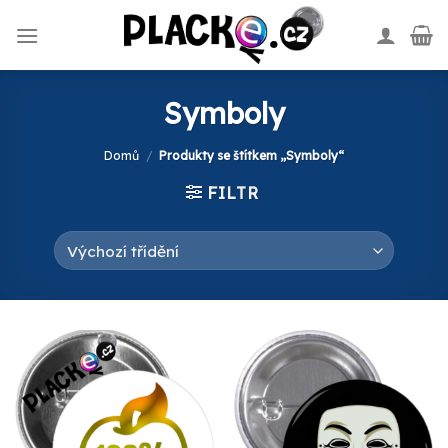
Skip
to
content
Symboly
Domů
/
Produkty se štítkem „Symboly“
FILTR