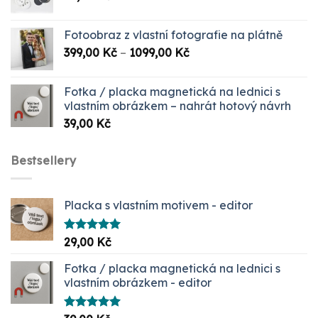
Fotoobraz z vlastní fotografie na plátně
Rozpětí
399,00
Kč
–
1099,00
Kč
cen:
399,00 Kč
Fotka / placka magnetická na lednici s
až
vlastním obrázkem – nahrát hotový návrh
1099,00 Kč
39,00
Kč
Bestsellery
Placka s vlastním motivem - editor
Hodnocení
29,00
Kč
5.00
z 5
Fotka / placka magnetická na lednici s
vlastním obrázkem - editor
Hodnocení