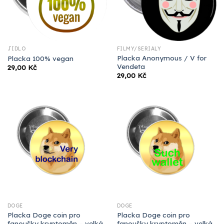
JÍDLO
FILMY/SERIÁLY
Placka Anonymous / V for
Placka 100% vegan
Vendeta
29,00
Kč
29,00
Kč
DOGE
DOGE
Placka Doge coin pro
Placka Doge coin pro
fanoušky kryptoměn – velká
fanoušky kryptoměn – velká