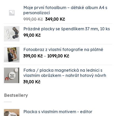
Moje první fotoalbum – dětské album A4 s
personalizací
Původní
Aktuální
999,00
Kč
349,00
Kč
cena
cena
Prázdné placky se špendlíkem 37 mm, 10 ks
byla:
je:
99,00
Kč
999,00 Kč.
349,00 Kč.
Fotoobraz z vlastní fotografie na plátně
Rozpětí
399,00
Kč
–
1099,00
Kč
cen:
399,00 Kč
Fotka / placka magnetická na lednici s
až
vlastním obrázkem – nahrát hotový návrh
1099,00 Kč
39,00
Kč
Bestsellery
Placka s vlastním motivem - editor