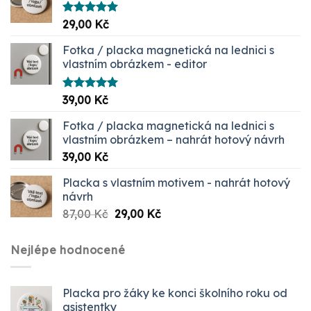
Hodnocení
29,00
Kč
5.00
z 5
Fotka / placka magnetická na lednici s
vlastním obrázkem - editor
Hodnocení
39,00
Kč
5.00
z 5
Fotka / placka magnetická na lednici s
vlastním obrázkem – nahrát hotový návrh
39,00
Kč
Placka s vlastním motivem - nahrát hotový
návrh
Původní
Aktuální
87,00
Kč
29,00
Kč
cena
cena
byla:
je:
Nejlépe hodnocené
87,00 Kč.
29,00 Kč.
Placka pro žáky ke konci školního roku od
asistentky