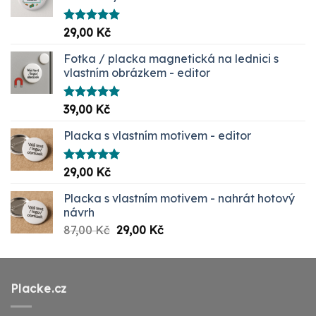
Hodnocení
29,00
Kč
5.00
z 5
Fotka / placka magnetická na lednici s
vlastním obrázkem - editor
Hodnocení
39,00
Kč
5.00
z 5
Placka s vlastním motivem - editor
Hodnocení
29,00
Kč
5.00
z 5
Placka s vlastním motivem - nahrát hotový
návrh
Původní
Aktuální
87,00
Kč
29,00
Kč
cena
cena
byla:
je:
87,00 Kč.
29,00 Kč.
Placke.cz