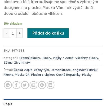
plastovou fólií, kterou lisujeme společně s vybraným
designem na placku. Placka Vám tak vydrží delší
dobu a odolá i občasné vlhkosti.
186 skladem
Placka s vlajkou České Republiky – 58 mm množství
Přidat do košíku
SKU:
8974688
Kategorií:
Firemní placky
,
Placky
,
Vlajky / Země
,
Všechny placky
,
Zájmy
,
Životní styl
Štítků:
Česká vlajka
,
český tým
,
Demonstrace
,
origináknií dárek
,
Placka
,
Placka ČR
,
Placka s vlajkou České Republiky
,
Placky
Popis