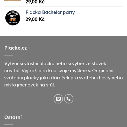
Hodnocení
29,00
Kč
5.00
z 5
Placka Bachelor party
29,00
Kč
Placke.cz
Vytvoř si vlastní placku nebo si vyber ze stovek
návrhů. Vyjádři plackou svoje myšlenky. Originální
svatební placky jako dáreček pro svatební hosty nebo
místo jmenovek na stůl.
Ostatní