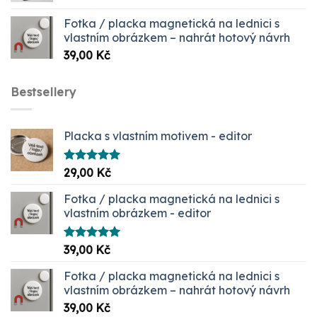
399,00 Kč
Fotka / placka magnetická na lednici s
až
vlastním obrázkem – nahrát hotový návrh
1099,00 Kč
39,00
Kč
Bestsellery
Placka s vlastním motivem - editor
Hodnocení
29,00
Kč
5.00
z 5
Fotka / placka magnetická na lednici s
vlastním obrázkem - editor
Hodnocení
39,00
Kč
5.00
z 5
Fotka / placka magnetická na lednici s
vlastním obrázkem – nahrát hotový návrh
39,00
Kč