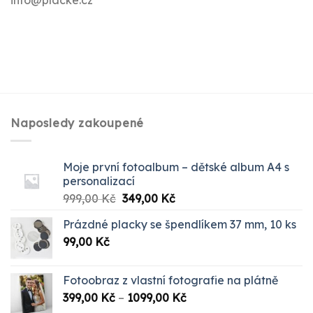
Naposledy zakoupené
Moje první fotoalbum – dětské album A4 s
personalizací
Původní
Aktuální
999,00
Kč
349,00
Kč
cena
cena
Prázdné placky se špendlíkem 37 mm, 10 ks
byla:
je:
99,00
Kč
999,00 Kč.
349,00 Kč.
Fotoobraz z vlastní fotografie na plátně
Rozpětí
399,00
Kč
–
1099,00
Kč
cen: