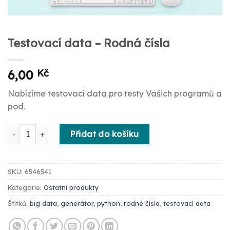
Testovací data – Rodná čísla
6,00
Kč
Nabízíme testovací data pro testy Vašich programů a
pod.
Testovací data - Rodná čísla množství
Přidat do košíku
SKU:
6546541
Kategorie:
Ostatní produkty
Štítků:
big data
,
generátor
,
python
,
rodné čísla
,
testovací data