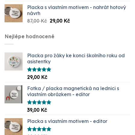
Placka s vlastním motivem - nahrát hotový
návrh
Původní
Aktuální
87,00
Kč
29,00
Kč
cena
cena
byla:
je:
Nejlépe hodnocené
87,00 Kč.
29,00 Kč.
Placka pro žáky ke konci školního roku od
asistentky
Hodnocení
29,00
Kč
5.00
z 5
Fotka / placka magnetická na lednici s
vlastním obrázkem - editor
Hodnocení
39,00
Kč
5.00
z 5
Placka s vlastním motivem - editor