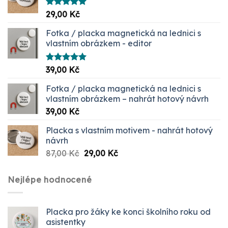
Hodnocení
29,00
Kč
5.00
z 5
Fotka / placka magnetická na lednici s
vlastním obrázkem - editor
Hodnocení
39,00
Kč
5.00
z 5
Fotka / placka magnetická na lednici s
vlastním obrázkem – nahrát hotový návrh
39,00
Kč
Placka s vlastním motivem - nahrát hotový
návrh
Původní
Aktuální
87,00
Kč
29,00
Kč
cena
cena
byla:
je:
Nejlépe hodnocené
87,00 Kč.
29,00 Kč.
Placka pro žáky ke konci školního roku od
asistentky