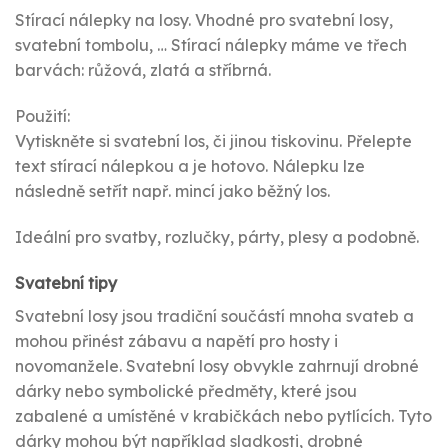
Stírací nálepky na losy. Vhodné pro svatební losy,
svatební tombolu, … Stírací nálepky máme ve třech
barvách: růžová, zlatá a stříbrná.
Použití:
Vytiskněte si svatební los, či jinou tiskovinu. Přelepte
text stírací nálepkou a je hotovo. Nálepku lze
následně setřít např. mincí jako běžný los.
Ideální pro svatby, rozlučky, párty, plesy a podobně.
Svatební tipy
Svatební losy jsou tradiční součástí mnoha svateb a
mohou přinést zábavu a napětí pro hosty i
novomanžele. Svatební losy obvykle zahrnují drobné
dárky nebo symbolické předměty, které jsou
zabalené a umístěné v krabičkách nebo pytlících. Tyto
dárky mohou být například sladkosti, drobné