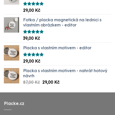
Hodnocení
29,00
Kč
5.00
z 5
Fotka / placka magnetická na lednici s
vlastním obrázkem - editor
Hodnocení
39,00
Kč
5.00
z 5
Placka s vlastním motivem - editor
Hodnocení
29,00
Kč
5.00
z 5
Placka s vlastním motivem - nahrát hotový
návrh
Původní
Aktuální
87,00
Kč
29,00
Kč
cena
cena
byla:
je:
87,00 Kč.
29,00 Kč.
Placke.cz