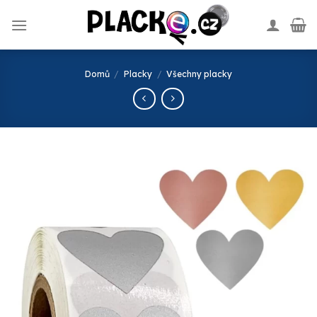
Skip
to
content
Domů
/
Placky
/
Všechny placky