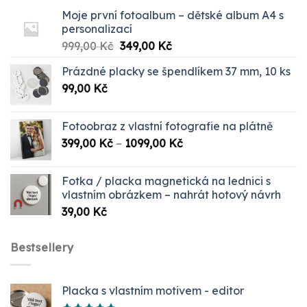
Moje první fotoalbum – dětské album A4 s
personalizací
Původní
Aktuální
999,00
Kč
349,00
Kč
cena
cena
Prázdné placky se špendlíkem 37 mm, 10 ks
byla:
je:
99,00
Kč
999,00 Kč.
349,00 Kč.
Fotoobraz z vlastní fotografie na plátně
Rozpětí
399,00
Kč
–
1099,00
Kč
cen:
399,00 Kč
Fotka / placka magnetická na lednici s
až
vlastním obrázkem – nahrát hotový návrh
1099,00 Kč
39,00
Kč
Bestsellery
Placka s vlastním motivem - editor