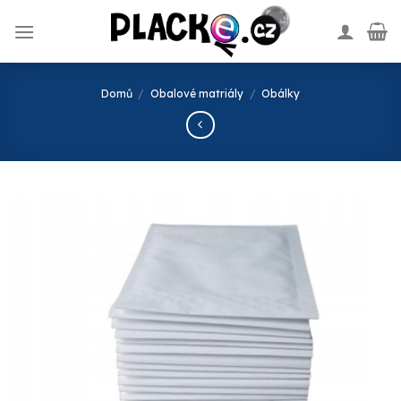
Skip
to
content
Domů
/
Obalové matriály
/
Obálky