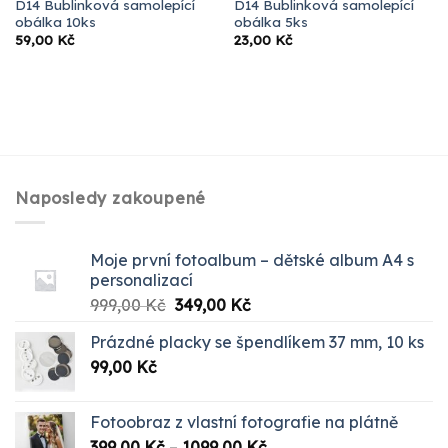
D14 Bublinková samolepící
D14 Bublinková samolepící
obálka 10ks
obálka 5ks
59,00
Kč
23,00
Kč
Naposledy zakoupené
Moje první fotoalbum – dětské album A4 s
personalizací
Původní
Aktuální
999,00
Kč
349,00
Kč
cena
cena
Prázdné placky se špendlíkem 37 mm, 10 ks
byla:
je:
99,00
Kč
999,00 Kč.
349,00 Kč.
Fotoobraz z vlastní fotografie na plátně
Rozpětí
399,00
Kč
–
1099,00
Kč