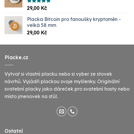
Hodnocení
29,00
Kč
5.00
z 5
Placka Bitcoin pro fanoušky kryptoměn -
velká 58 mm
29,00
Kč
Placke.cz
Vytvoř si vlastní placku nebo si vyber ze stovek
návrhů. Vyjádři plackou svoje myšlenky. Originální
svatební placky jako dáreček pro svatební hosty nebo
místo jmenovek na stůl.
Ostatní