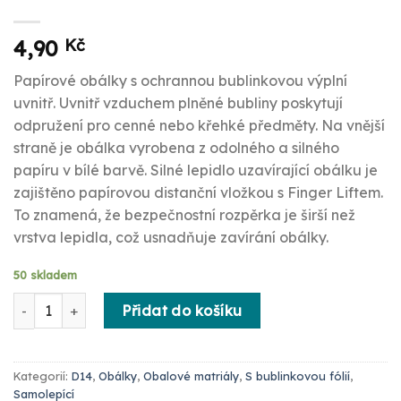
4,90
Kč
Papírové obálky s ochrannou bublinkovou výplní
uvnitř. Uvnitř vzduchem plněné bubliny poskytují
odpružení pro cenné nebo křehké předměty. Na vnější
straně je obálka vyrobena z odolného a silného
papíru v bílé barvě. Silné lepidlo uzavírající obálku je
zajištěno papírovou distanční vložkou s Finger Liftem.
To znamená, že bezpečnostní rozpěrka je širší než
vrstva lepidla, což usnadňuje zavírání obálky.
50 skladem
D14 Bublinková samolepící obálka 1ks množství
Přidat do košíku
Kategorií:
D14
,
Obálky
,
Obalové matriály
,
S bublinkovou fólií
,
Samolepící