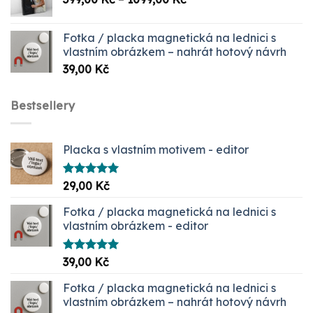
cen:
399,00 Kč
Fotka / placka magnetická na lednici s
až
vlastním obrázkem – nahrát hotový návrh
1099,00 Kč
39,00
Kč
Bestsellery
Placka s vlastním motivem - editor
Hodnocení
29,00
Kč
5.00
z 5
Fotka / placka magnetická na lednici s
vlastním obrázkem - editor
Hodnocení
39,00
Kč
5.00
z 5
Fotka / placka magnetická na lednici s
vlastním obrázkem – nahrát hotový návrh