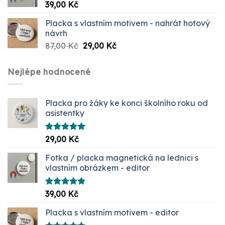
39,00
Kč
Placka s vlastním motivem - nahrát hotový
návrh
Původní
Aktuální
87,00
Kč
29,00
Kč
cena
cena
byla:
je:
Nejlépe hodnocené
87,00 Kč.
29,00 Kč.
Placka pro žáky ke konci školního roku od
asistentky
Hodnocení
29,00
Kč
5.00
z 5
Fotka / placka magnetická na lednici s
vlastním obrázkem - editor
Hodnocení
39,00
Kč
5.00
z 5
Placka s vlastním motivem - editor