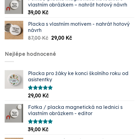
vlastním obrázkem – nahrát hotový návrh
39,00
Kč
Placka s vlastním motivem - nahrát hotový
návrh
Původní
Aktuální
87,00
Kč
29,00
Kč
cena
cena
byla:
je:
Nejlépe hodnocené
87,00 Kč.
29,00 Kč.
Placka pro žáky ke konci školního roku od
asistentky
Hodnocení
29,00
Kč
5.00
z 5
Fotka / placka magnetická na lednici s
vlastním obrázkem - editor
Hodnocení
39,00
Kč
5.00
z 5