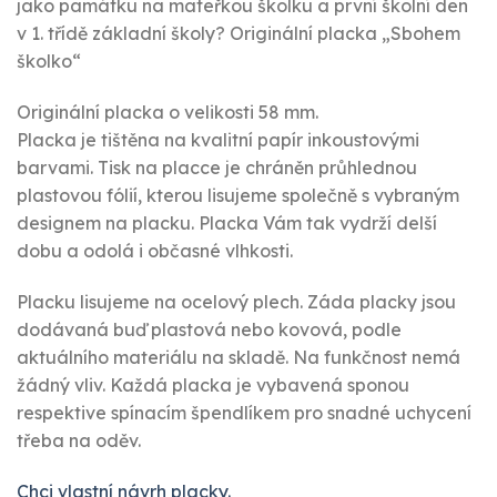
jako památku na mateřkou školku a první školní den
v 1. třídě základní školy? Originální placka „Sbohem
školko“
Originální placka o velikosti 58 mm.
Placka je tištěna na kvalitní papír inkoustovými
barvami. Tisk na placce je chráněn průhlednou
plastovou fólií, kterou lisujeme společně s vybraným
designem na placku. Placka Vám tak vydrží delší
dobu a odolá i občasné vlhkosti.
Placku lisujeme na ocelový plech. Záda placky jsou
dodávaná buď plastová nebo kovová, podle
aktuálního materiálu na skladě. Na funkčnost nemá
žádný vliv. Každá placka je vybavená sponou
respektive spínacím špendlíkem pro snadné uchycení
třeba na oděv.
Chci vlastní návrh placky.