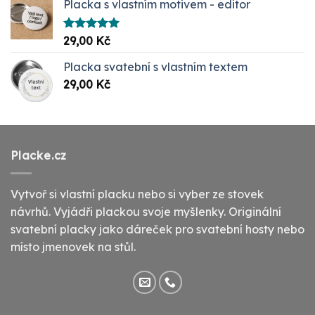
Placka s vlastním motivem - editor
Hodnocení
29,00
Kč
5.00
z 5
Placka svatební s vlastním textem
29,00
Kč
Placke.cz
Vytvoř si vlastní placku nebo si vyber ze stovek
návrhů. Vyjádři plackou svoje myšlenky. Originální
svatební placky jako dáreček pro svatební hosty nebo
místo jmenovek na stůl.