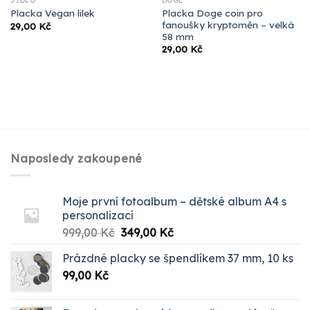
JÍDLO
DOGE
Placka Doge coin pro
Placka Vegan lilek
fanoušky kryptoměn – velká
29,00
Kč
58 mm
29,00
Kč
Naposledy zakoupené
Moje první fotoalbum – dětské album A4 s
personalizací
Původní
Aktuální
999,00
Kč
349,00
Kč
cena
cena
Prázdné placky se špendlíkem 37 mm, 10 ks
byla:
je:
99,00
Kč
999,00 Kč.
349,00 Kč.