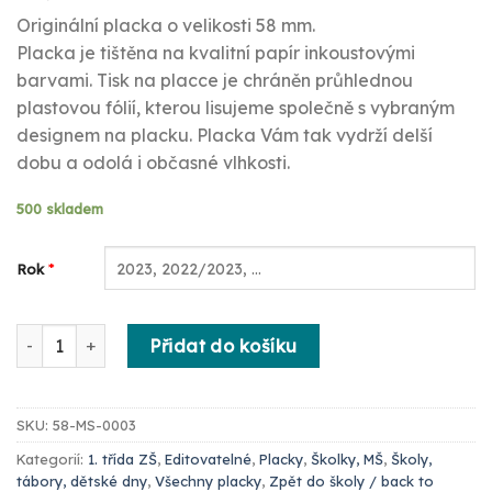
Originální placka o velikosti 58 mm.
Placka je tištěna na kvalitní papír inkoustovými
barvami. Tisk na placce je chráněn průhlednou
plastovou fólií, kterou lisujeme společně s vybraným
designem na placku. Placka Vám tak vydrží delší
dobu a odolá i občasné vlhkosti.
500 skladem
*
Rok
Sbohem školko dárek pro děti končící ve školce - placka 58
Přidat do košíku
SKU:
58-MS-0003
Kategorií:
1. třída ZŠ
,
Editovatelné
,
Placky
,
Školky, MŠ
,
Školy,
tábory, dětské dny
,
Všechny placky
,
Zpět do školy / back to