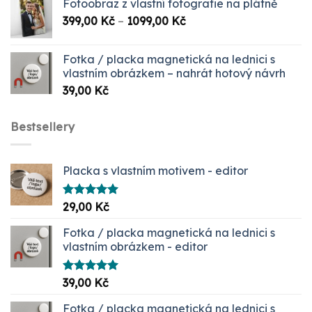
Fotoobraz z vlastní fotografie na plátně
Rozpětí
399,00
Kč
–
1099,00
Kč
cen:
399,00 Kč
Fotka / placka magnetická na lednici s
až
vlastním obrázkem – nahrát hotový návrh
1099,00 Kč
39,00
Kč
Bestsellery
Placka s vlastním motivem - editor
Hodnocení
29,00
Kč
5.00
z 5
Fotka / placka magnetická na lednici s
vlastním obrázkem - editor
Hodnocení
39,00
Kč
5.00
z 5
Fotka / placka magnetická na lednici s