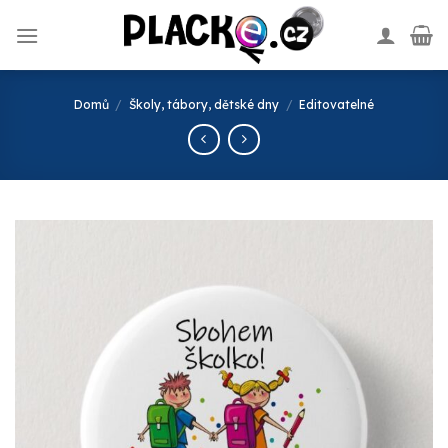
Skip
to
content
Domů
/
Školy, tábory, dětské dny
/
Editovatelné