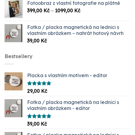
Fotoobraz z vlastní fotografie na plátně
Rozpětí
399,00
Kč
–
1099,00
Kč
cen:
399,00 Kč
Fotka / placka magnetická na lednici s
až
vlastním obrázkem – nahrát hotový návrh
1099,00 Kč
39,00
Kč
Bestsellery
Placka s vlastním motivem - editor
Hodnocení
29,00
Kč
5.00
z 5
Fotka / placka magnetická na lednici s
vlastním obrázkem - editor
Hodnocení
39,00
Kč
5.00
z 5
Fotka / placka magnetická na lednici s