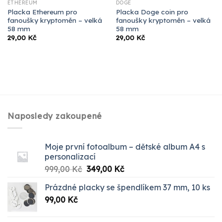
ETHEREUM
DOGE
Placka Ethereum pro
Placka Doge coin pro
fanoušky kryptoměn – velká
fanoušky kryptoměn – velká
58 mm
58 mm
29,00
Kč
29,00
Kč
Naposledy zakoupené
Moje první fotoalbum – dětské album A4 s
personalizací
Původní
Aktuální
999,00
Kč
349,00
Kč
cena
cena
Prázdné placky se špendlíkem 37 mm, 10 ks
byla:
je:
99,00
Kč
999,00 Kč.
349,00 Kč.