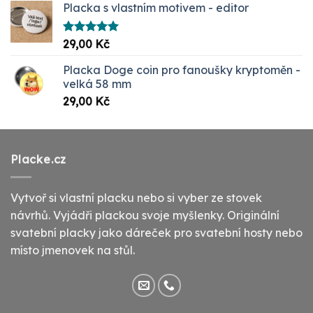
Placka s vlastním motivem - editor
Hodnocení
29,00
Kč
5.00
z 5
Placka Doge coin pro fanoušky kryptoměn -
velká 58 mm
29,00
Kč
Placke.cz
Vytvoř si vlastní placku nebo si vyber ze stovek
návrhů. Vyjádři plackou svoje myšlenky. Originální
svatební placky jako dáreček pro svatební hosty nebo
místo jmenovek na stůl.