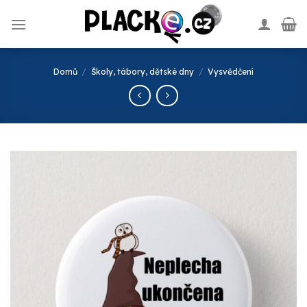
Skip
to
content
Domů
/
Školy, tábory, dětské dny
/
Vysvědčení