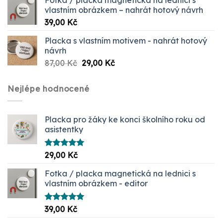
vlastním obrázkem – nahrát hotový návrh
39,00
Kč
Placka s vlastním motivem - nahrát hotový
návrh
Původní
Aktuální
87,00
Kč
29,00
Kč
cena
cena
byla:
je:
Nejlépe hodnocené
87,00 Kč.
29,00 Kč.
Placka pro žáky ke konci školního roku od
asistentky
Hodnocení
29,00
Kč
5.00
z 5
Fotka / placka magnetická na lednici s
vlastním obrázkem - editor
Hodnocení
39,00
Kč
5.00
z 5