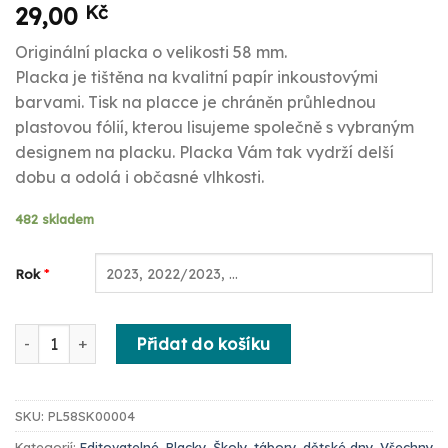
29,00
Kč
Originální placka o velikosti 58 mm.
Placka je tištěna na kvalitní papír inkoustovými
barvami. Tisk na placce je chráněn průhlednou
plastovou fólií, kterou lisujeme společně s vybraným
designem na placku. Placka Vám tak vydrží delší
dobu a odolá i občasné vlhkosti.
482 skladem
*
Rok
Placka za vysvědčení / konec školního roku - Neplecha ukon
Přidat do košíku
SKU:
PL58SK00004
Kategorií:
Editovatelné
,
Placky
,
Školy, tábory, dětské dny
,
Všechny