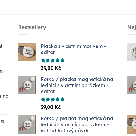
Bestsellery
Ne
ké
Placka s vlastním motivem -
editor
Hodnocení
29,00
Kč
em
5.00
z 5
č.
Fotka / placka magnetická na
lednici s vlastním obrázkem -
editor
e na
Hodnocení
39,00
Kč
í
5.00
z 5
Fotka / placka magnetická na
na
 Kč
lednici s vlastním obrázkem –
nahrát hotový návrh
00 Kč