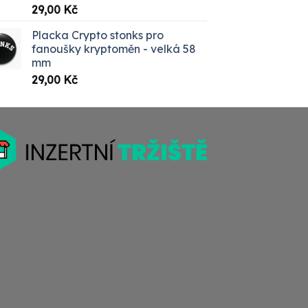
Hodnocení
29,00
Kč
5.00
z 5
Placka Crypto stonks pro
fanoušky kryptoměn - velká 58
mm
29,00
Kč