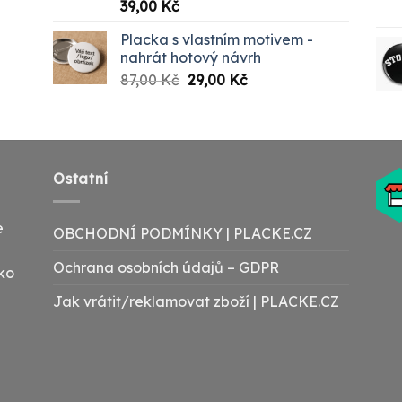
39,00
Kč
Placka s vlastním motivem -
nahrát hotový návrh
Původní
Aktuální
87,00
Kč
29,00
Kč
cena
cena
byla:
je:
87,00 Kč.
29,00 Kč.
Ostatní
e
OBCHODNÍ PODMÍNKY | PLACKE.CZ
Ochrana osobních údajů – GDPR
ako
Jak vrátit/reklamovat zboží | PLACKE.CZ