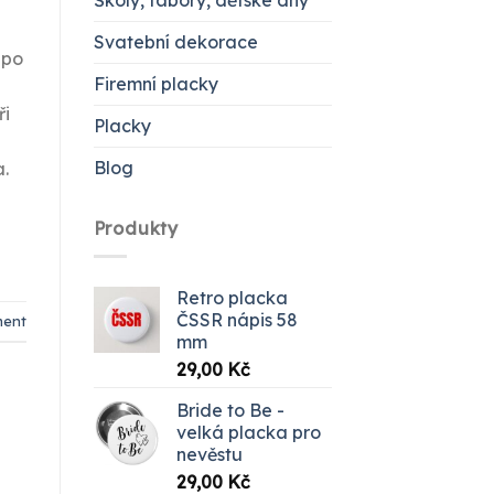
Školy, tábory, dětské dny
Svatební dekorace
 po
Firemní placky
ři
Placky
Blog
a.
Produkty
Retro placka
ČSSR nápis 58
ment
mm
29,00
Kč
Bride to Be -
velká placka pro
nevěstu
29,00
Kč