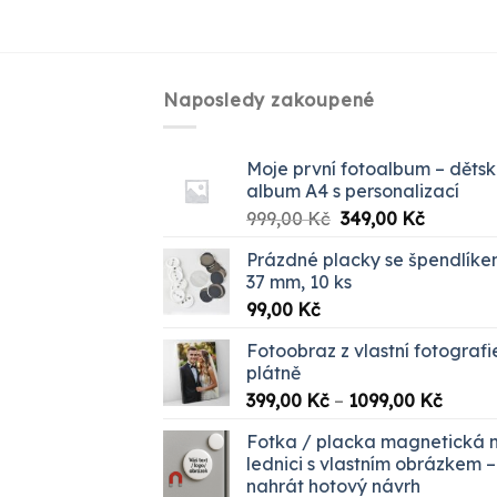
Naposledy zakoupené
Moje první fotoalbum – děts
album A4 s personalizací
Původní
Aktuální
999,00
Kč
349,00
Kč
cena
cena
Prázdné placky se špendlík
byla:
je:
37 mm, 10 ks
999,00 Kč.
349,00 K
99,00
Kč
Fotoobraz z vlastní fotografi
plátně
Rozpět
399,00
Kč
–
1099,00
Kč
cen:
Fotka / placka magnetická 
399,00
lednici s vlastním obrázkem –
až
nahrát hotový návrh
1099,