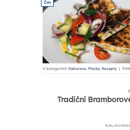
Čvn
V kategoriích
Dekorace
,
Placky
,
Recepty
|
Štít
Tradiční Bramborov
PUBLIKOVÁN