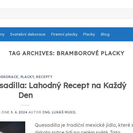
dny
Svatební dekorace
Firemní placky
Placky
Blog
TAG ARCHIVES:
BRAMBOROVÉ PLACKY
DEKORACE
,
PLACKY
,
RECEPTY
sadilla: Lahodný Recept na Každý
Den
O DNE
5. 6. 2024
AUTOR
ING. LUKÁŠ MUSIL
Quesadilla je tradiční mexické jídlo, které s
získalo srdce lidí po celém světě. Tato