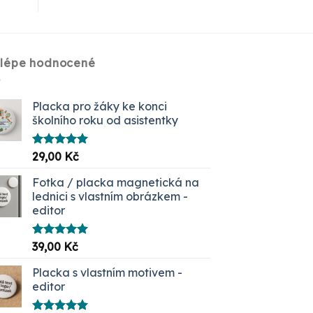
jlépe hodnocené
Placka pro žáky ke konci
školního roku od asistentky
Hodnocení
29,00
Kč
5.00
z 5
Fotka / placka magnetická na
lednici s vlastním obrázkem -
editor
Hodnocení
39,00
Kč
5.00
z 5
Placka s vlastním motivem -
editor