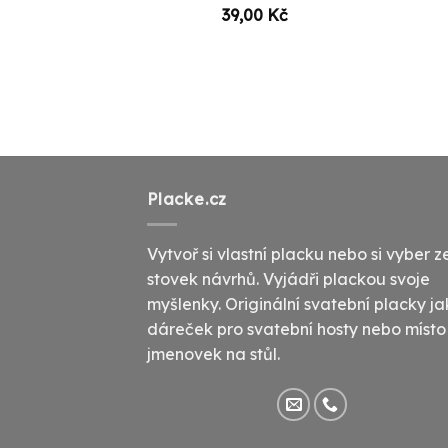
39,00
Kč
Placke.cz
Vytvoř si vlastní placku nebo si vyber z
stovek návrhů. Vyjádři plackou svoje
myšlenky. Originální svatební placky j
dáreček pro svatební hosty nebo místo
jmenovek na stůl.