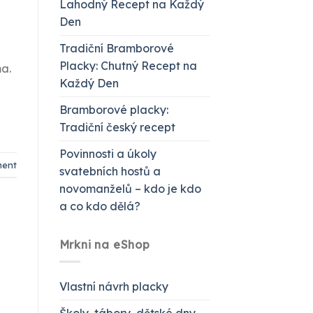
Lahodný Recept na Každý
Den
Tradiční Bramborové
Placky: Chutný Recept na
ma.
Každý Den
Bramborové placky:
Tradiční český recept
Povinnosti a úkoly
ment
svatebních hostů a
novomanželů – kdo je kdo
a co kdo dělá?
Mrkni na eShop
Vlastní návrh placky