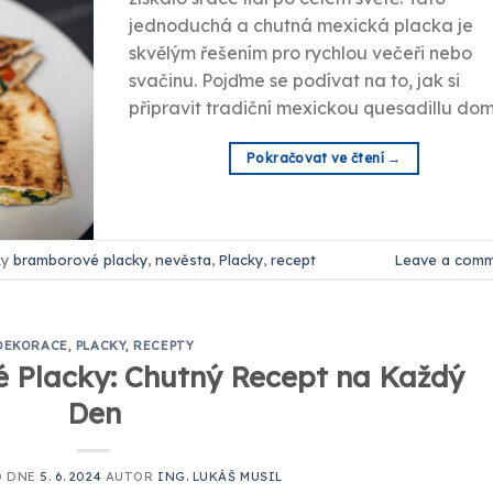
jednoduchá a chutná mexická placka je
skvělým řešením pro rychlou večeři nebo
svačinu. Pojďme se podívat na to, jak si
připravit tradiční mexickou quesadillu do
Pokračovat ve čtení
→
ky
bramborové placky
,
nevěsta
,
Placky
,
recept
Leave a com
DEKORACE
,
PLACKY
,
RECEPTY
é Placky: Chutný Recept na Každý
Den
O DNE
5. 6. 2024
AUTOR
ING. LUKÁŠ MUSIL