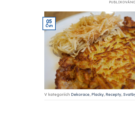
PUBLIKOVÁN
05
Čvn
V kategoriích
Dekorace
,
Placky
,
Recepty
,
Svatb