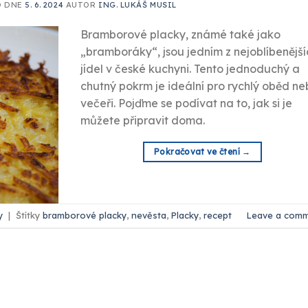
O DNE
5. 6. 2024
AUTOR
ING. LUKÁŠ MUSIL
Bramborové placky, známé také jako
„bramboráky“, jsou jedním z nejoblíbenější
jídel v české kuchyni. Tento jednoduchý a
chutný pokrm je ideální pro rychlý oběd n
večeři. Pojďme se podívat na to, jak si je
můžete připravit doma.
Pokračovat ve čtení
→
y
|
Štítky
bramborové placky
,
nevěsta
,
Placky
,
recept
Leave a com