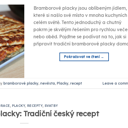
Bramborové placky jsou oblíbeným jídlem,
které si našlo své místo v mnoha kuchyních
celém světě. Tento jednoduchý a chutný
pokrm je skvělým řešením pro rychlou veče
nebo oběd. Pojďme se podívat na to, jak si
připravit tradiční bramborové placky dom
Pokračovat ve čtení
→
ky
bramborové placky
,
nevěsta
,
Placky
,
recept
Leave a com
ORACE
,
PLACKY
,
RECEPTY
,
SVATBY
acky: Tradiční český recept