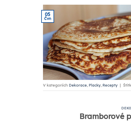
05
Čvn
V kategoriích
Dekorace
,
Placky
,
Recepty
|
Štít
DEK
Bramborové pl