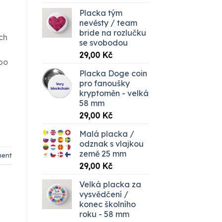
Placka tým
nevěsty / team
bride na rozlučku
ch
se svobodou
29,00
Kč
ebo
Placka Doge coin
pro fanoušky
kryptoměn - velká
58 mm
29,00
Kč
Malá placka /
odznak s vlajkou
země 25 mm
ment
29,00
Kč
Velká placka za
vysvědčení /
konec školního
roku - 58 mm