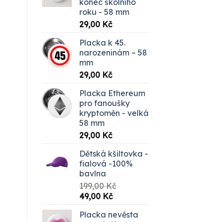
konec školního
roku - 58 mm
29,00
Kč
Placka k 45.
narozeninám – 58
mm
29,00
Kč
Placka Ethereum
pro fanoušky
kryptoměn - velká
58 mm
29,00
Kč
Dětská kšiltovka -
fialová -100%
bavlna
199,00
Kč
Původní
Aktuální
49,00
Kč
cena
cena
Placka nevěsta
byla:
je: