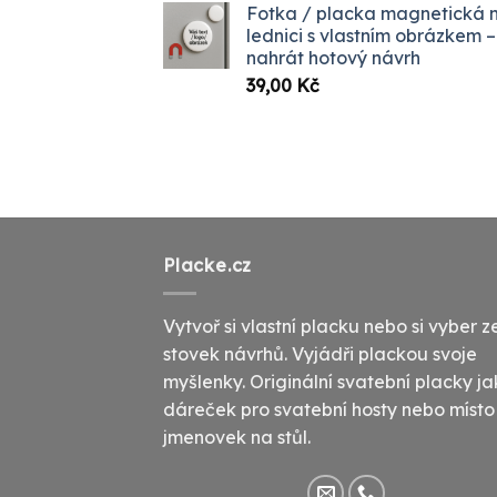
Fotka / placka magnetická 
399,00
lednici s vlastním obrázkem –
až
nahrát hotový návrh
1099,
39,00
Kč
Placke.cz
Vytvoř si vlastní placku nebo si vyber z
stovek návrhů. Vyjádři plackou svoje
myšlenky. Originální svatební placky j
dáreček pro svatební hosty nebo místo
jmenovek na stůl.