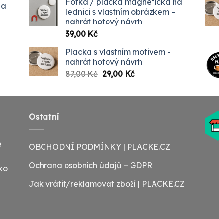
Fotka / placka magnetická na
na
 Kč
lednici s vlastním obrázkem –
nahrát hotový návrh
00 Kč
39,00
Kč
Placka s vlastním motivem -
nahrát hotový návrh
Původní
Aktuální
87,00
Kč
29,00
Kč
cena
cena
byla:
je:
87,00 Kč.
29,00 Kč.
Ostatní
e
OBCHODNÍ PODMÍNKY | PLACKE.CZ
Ochrana osobních údajů – GDPR
ako
Jak vrátit/reklamovat zboží | PLACKE.CZ