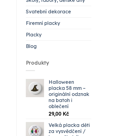
Školy, tábory, dětské dny
Svatební dekorace
Firemní placky
Placky
Blog
Produkty
Halloween
placka 58 mm –
originální odznak
na batoh i
oblečení
29,00
Kč
Velká placka děti
za vysvědčení /