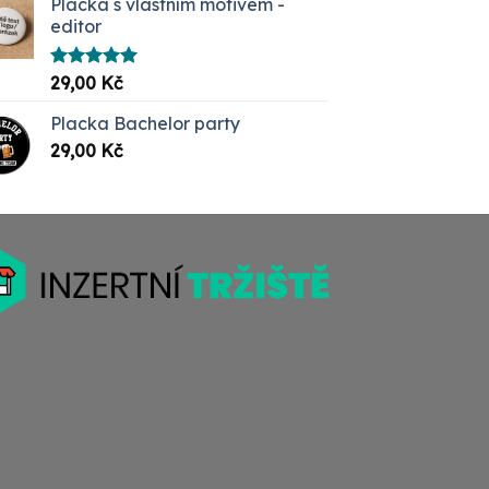
Placka s vlastním motivem -
editor
Hodnocení
29,00
Kč
5.00
z 5
Placka Bachelor party
29,00
Kč