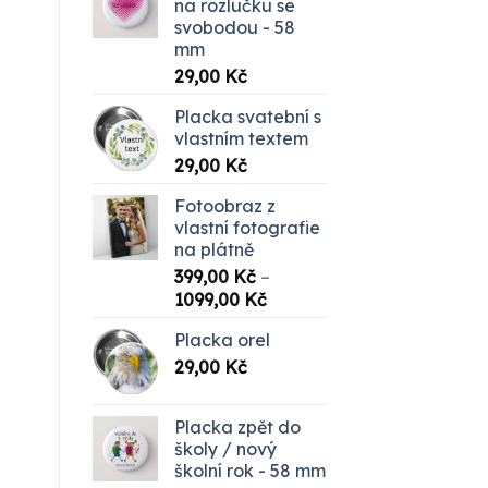
na rozlučku se
199,00 Kč.
49,00 Kč.
svobodou - 58
mm
29,00
Kč
Placka svatební s
vlastním textem
29,00
Kč
Fotoobraz z
vlastní fotografie
na plátně
399,00
Kč
–
Rozpětí
1099,00
Kč
cen:
Placka orel
399,00 Kč
29,00
Kč
až
1099,00 Kč
Placka zpět do
školy / nový
školní rok - 58 mm