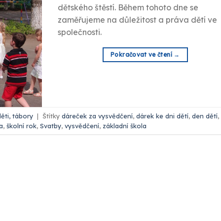
dětského štěstí. Během tohoto dne se
zaměřujeme na důležitost a práva dětí ve
společnosti.
Pokračovat ve čtení
→
děti, tábory
|
Štítky
dáreček za vysvědčení
,
dárek ke dni dětí
,
den dětí
,
a
,
školní rok
,
Svatby
,
vysvědčení
,
základní škola