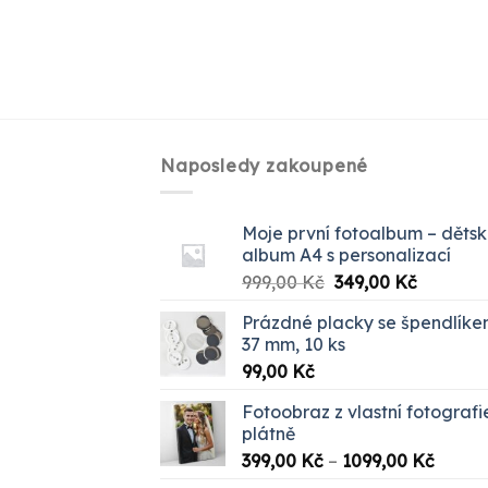
Naposledy zakoupené
Moje první fotoalbum – děts
album A4 s personalizací
Původní
Aktuální
999,00
Kč
349,00
Kč
cena
cena
Prázdné placky se špendlík
byla:
je:
37 mm, 10 ks
999,00 Kč.
349,00 K
99,00
Kč
Fotoobraz z vlastní fotografi
plátně
Rozpět
399,00
Kč
–
1099,00
Kč
cen: