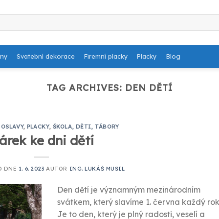
dny
Svatební dekorace
Firemní placky
Placky
Blog
TAG ARCHIVES:
DEN DĚTÍ
,
OSLAVY
,
PLACKY
,
ŠKOLA, DĚTI, TÁBORY
árek ke dni dětí
O DNE
1. 6. 2023
AUTOR
ING. LUKÁŠ MUSIL
Den dětí je významným mezinárodním
svátkem, který slavíme 1. června každý rok
Je to den, který je plný radosti, veselí a