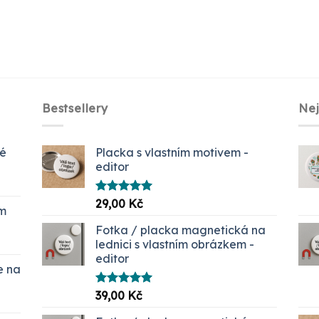
Bestsellery
Ne
ké
Placka s vlastním motivem -
editor
Hodnocení
29,00
Kč
em
5.00
z 5
č.
Fotka / placka magnetická na
lednici s vlastním obrázkem -
editor
e na
Hodnocení
39,00
Kč
í
5.00
z 5