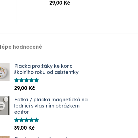
29,00
Kč
jlépe hodnocené
Placka pro žáky ke konci
školního roku od asistentky
Hodnocení
29,00
Kč
5.00
z 5
Fotka / placka magnetická na
lednici s vlastním obrázkem -
editor
Hodnocení
39,00
Kč
5.00
z 5