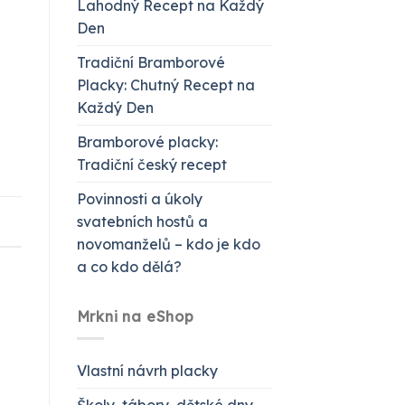
Lahodný Recept na Každý
Den
Tradiční Bramborové
Placky: Chutný Recept na
Každý Den
Bramborové placky:
Tradiční český recept
Povinnosti a úkoly
svatebních hostů a
novomanželů – kdo je kdo
a co kdo dělá?
Mrkni na eShop
Vlastní návrh placky