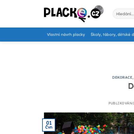
Skip
to
Hledat:
content
Vlastní návrh placky
Školy, tábory, dětské 
DEKORACE
D
PUBLIKOVÁN
01
Čvn