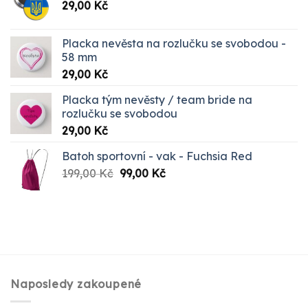
29,00
Kč
Placka nevěsta na rozlučku se svobodou -
58 mm
29,00
Kč
Placka tým nevěsty / team bride na
rozlučku se svobodou
29,00
Kč
Batoh sportovní - vak - Fuchsia Red
Původní
Aktuální
199,00
Kč
99,00
Kč
cena
cena
byla:
je:
199,00 Kč.
99,00 Kč.
Naposledy zakoupené