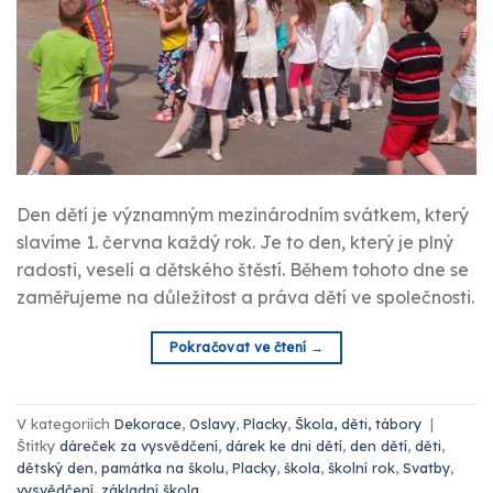
Den dětí je významným mezinárodním svátkem, který
slavíme 1. června každý rok. Je to den, který je plný
radosti, veselí a dětského štěstí. Během tohoto dne se
zaměřujeme na důležitost a práva dětí ve společnosti.
Pokračovat ve čtení
→
V kategoriích
Dekorace
,
Oslavy
,
Placky
,
Škola, děti, tábory
|
Štítky
dáreček za vysvědčení
,
dárek ke dni dětí
,
den dětí
,
děti
,
dětský den
,
památka na školu
,
Placky
,
škola
,
školní rok
,
Svatby
,
vysvědčení
,
základní škola