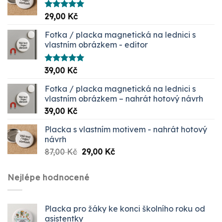
Hodnocení
29,00
Kč
5.00
z 5
Fotka / placka magnetická na lednici s
vlastním obrázkem - editor
Hodnocení
39,00
Kč
5.00
z 5
Fotka / placka magnetická na lednici s
vlastním obrázkem – nahrát hotový návrh
39,00
Kč
Placka s vlastním motivem - nahrát hotový
návrh
Původní
Aktuální
87,00
Kč
29,00
Kč
cena
cena
byla:
je:
Nejlépe hodnocené
87,00 Kč.
29,00 Kč.
Placka pro žáky ke konci školního roku od
asistentky