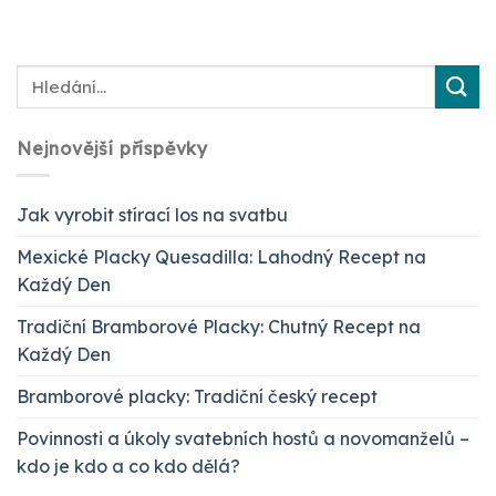
Nejnovější příspěvky
Jak vyrobit stírací los na svatbu
Mexické Placky Quesadilla: Lahodný Recept na
Každý Den
Tradiční Bramborové Placky: Chutný Recept na
Každý Den
Bramborové placky: Tradiční český recept
Povinnosti a úkoly svatebních hostů a novomanželů –
kdo je kdo a co kdo dělá?