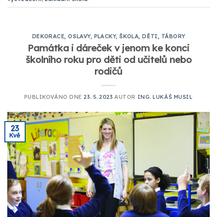
DEKORACE
,
OSLAVY
,
PLACKY
,
ŠKOLA, DĚTI, TÁBORY
Památka i dáreček v jenom ke konci
školního roku pro děti od učitelů nebo
rodičů
PUBLIKOVÁNO DNE
23. 5. 2023
AUTOR
ING. LUKÁŠ MUSIL
23
Kvě