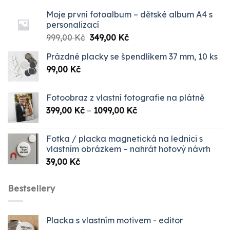
Moje první fotoalbum – dětské album A4 s
personalizací
Původní
Aktuální
999,00
Kč
349,00
Kč
cena
cena
Prázdné placky se špendlíkem 37 mm, 10 ks
byla:
je:
99,00
Kč
999,00 Kč.
349,00 Kč.
Fotoobraz z vlastní fotografie na plátně
Rozpětí
399,00
Kč
–
1099,00
Kč
cen:
399,00 Kč
Fotka / placka magnetická na lednici s
až
vlastním obrázkem – nahrát hotový návrh
1099,00 Kč
39,00
Kč
Bestsellery
Placka s vlastním motivem - editor