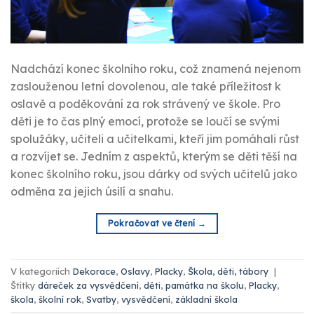
Nadchází konec školního roku, což znamená nejenom
zaslouženou letní dovolenou, ale také příležitost k
oslavě a poděkování za rok strávený ve škole. Pro
děti je to čas plný emocí, protože se loučí se svými
spolužáky, učiteli a učitelkami, kteří jim pomáhali růst
a rozvíjet se. Jedním z aspektů, kterým se děti těší na
konec školního roku, jsou dárky od svých učitelů jako
odměna za jejich úsilí a snahu.
Pokračovat ve čtení
→
V kategoriích
Dekorace
,
Oslavy
,
Placky
,
Škola, děti, tábory
|
Štítky
dáreček za vysvědčení
,
děti
,
památka na školu
,
Placky
,
škola
,
školní rok
,
Svatby
,
vysvědčení
,
základní škola