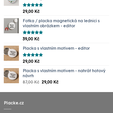
Hodnocení
29,00
Kč
5.00
z 5
Fotka / placka magnetická na lednici s
vlastním obrázkem - editor
Hodnocení
39,00
Kč
5.00
z 5
Placka s vlastním motivem - editor
Hodnocení
29,00
Kč
5.00
z 5
Placka s vlastním motivem - nahrát hotový
návrh
Původní
Aktuální
87,00
Kč
29,00
Kč
cena
cena
byla:
je:
87,00 Kč.
29,00 Kč.
Placke.cz