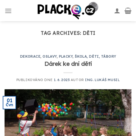
Skip
to
content
TAG ARCHIVES:
DĚTI
DEKORACE
,
OSLAVY
,
PLACKY
,
ŠKOLA, DĚTI, TÁBORY
Dárek ke dni dětí
PUBLIKOVÁNO DNE
1. 6. 2023
AUTOR
ING. LUKÁŠ MUSIL
01
Čvn