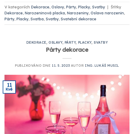
V kategoriích
Dekorace
,
Oslavy
,
Párty
,
Placky
,
Svatby
|
Štítky
Dekorace
,
Narozeninová placka
,
Narozeniny
,
Oslava narozenin
,
Párty
,
Placky
,
Svatba
,
Svatby
,
Svatební dekorace
DEKORACE
,
OSLAVY
,
PÁRTY
,
PLACKY
,
SVATBY
Párty dekorace
PUBLIKOVÁNO DNE
11. 5. 2023
AUTOR
ING. LUKÁŠ MUSIL
11
Kvě