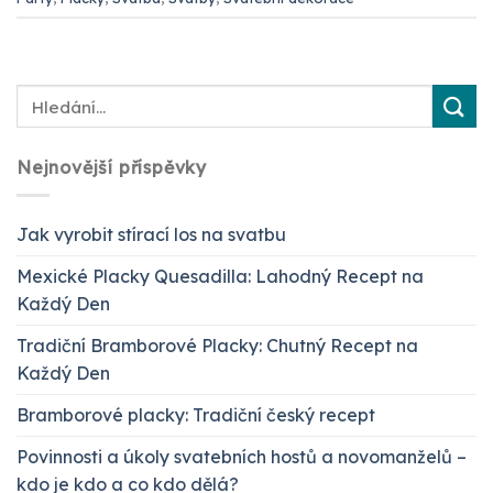
Nejnovější příspěvky
Jak vyrobit stírací los na svatbu
Mexické Placky Quesadilla: Lahodný Recept na
Každý Den
Tradiční Bramborové Placky: Chutný Recept na
Každý Den
Bramborové placky: Tradiční český recept
Povinnosti a úkoly svatebních hostů a novomanželů –
kdo je kdo a co kdo dělá?