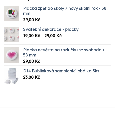
Placka zpět do školy / nový školní rok - 58
mm
29,00
Kč
Svatební dekorace - placky
Rozpětí
19,00
Kč
–
29,00
Kč
cen:
19,00 Kč
Placka nevěsta na rozlučku se svobodou -
až
58 mm
29,00 Kč
29,00
Kč
D14 Bublinková samolepící obálka 5ks
23,00
Kč