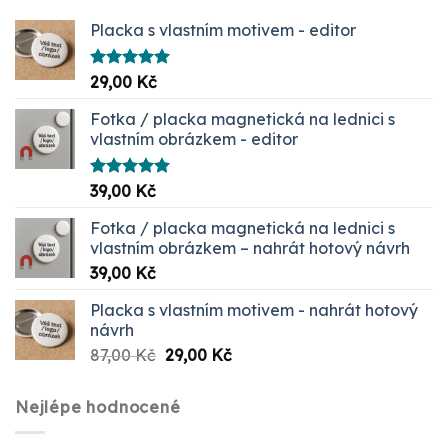
Placka s vlastním motivem - editor
Hodnocení
29,00
Kč
5.00
z 5
Fotka / placka magnetická na lednici s
vlastním obrázkem - editor
Hodnocení
39,00
Kč
5.00
z 5
Fotka / placka magnetická na lednici s
vlastním obrázkem – nahrát hotový návrh
39,00
Kč
Placka s vlastním motivem - nahrát hotový
návrh
Původní
Aktuální
87,00
Kč
29,00
Kč
cena
cena
byla:
je:
Nejlépe hodnocené
87,00 Kč.
29,00 Kč.