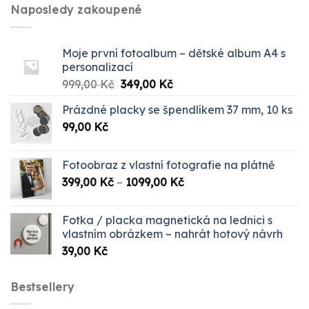
Naposledy zakoupené
Moje první fotoalbum – dětské album A4 s
personalizací
Původní
Aktuální
999,00
Kč
349,00
Kč
cena
cena
Prázdné placky se špendlíkem 37 mm, 10 ks
byla:
je:
99,00
Kč
999,00 Kč.
349,00 Kč.
Fotoobraz z vlastní fotografie na plátně
Rozpětí
399,00
Kč
–
1099,00
Kč
cen:
399,00 Kč
Fotka / placka magnetická na lednici s
až
vlastním obrázkem – nahrát hotový návrh
1099,00 Kč
39,00
Kč
Bestsellery