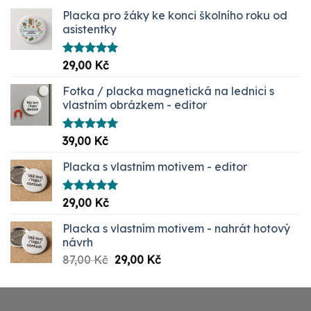
Placka pro žáky ke konci školního roku od
asistentky
Hodnocení
29,00
Kč
5.00
z 5
Fotka / placka magnetická na lednici s
vlastním obrázkem - editor
Hodnocení
39,00
Kč
5.00
z 5
Placka s vlastním motivem - editor
Hodnocení
29,00
Kč
5.00
z 5
Placka s vlastním motivem - nahrát hotový
návrh
Původní
Aktuální
87,00
Kč
29,00
Kč
cena
cena
byla:
je:
87,00 Kč.
29,00 Kč.