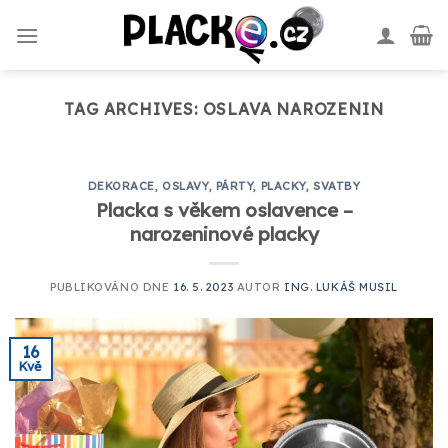
Skip
to
content
TAG ARCHIVES:
OSLAVA NAROZENIN
DEKORACE
,
OSLAVY
,
PÁRTY
,
PLACKY
,
SVATBY
Placka s věkem oslavence –
narozeninové placky
PUBLIKOVÁNO DNE
16. 5. 2023
AUTOR
ING. LUKÁŠ MUSIL
16
Kvě