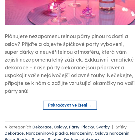
Plánujete nezapomenutelnou párty plnou radosti a
oslav? Přijďte a objevte špičkové party vybavení,
super dárky a neuvěřitelnou atmosféru, která vám
zajistí nezapomenutelný zážitek. Exkluzivní tematické
dekorace – naše párty dekorace jsou připravena
uspokojit vaše nejdivočejší oslavné touhy. Nečekejte,
připojte se k nám a zažijte vzrušující okamžiky na vaší
párty snů!
Pokračovat ve čtení
→
V kategoriích
Dekorace
,
Oslavy
,
Párty
,
Placky
,
Svatby
|
Štítky
Dekorace
,
Narozeninová placka
,
Narozeniny
,
Oslava narozenin
,
Párty
,
Placky
,
Svatba
,
Svatby
,
Svatební dekorace