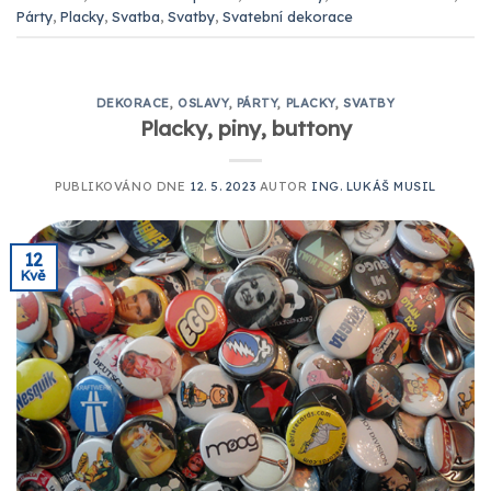
Párty
,
Placky
,
Svatba
,
Svatby
,
Svatební dekorace
DEKORACE
,
OSLAVY
,
PÁRTY
,
PLACKY
,
SVATBY
Placky, piny, buttony
PUBLIKOVÁNO DNE
12. 5. 2023
AUTOR
ING. LUKÁŠ MUSIL
12
Kvě