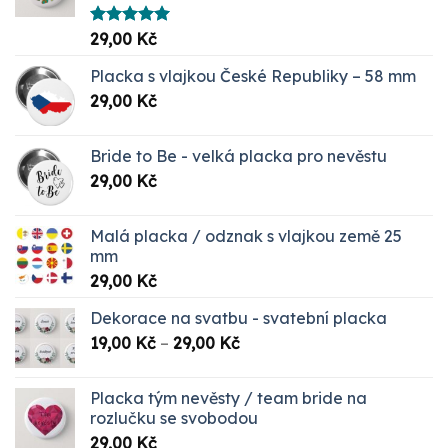
Hodnocení
29,00
Kč
5.00
z 5
Placka s vlajkou České Republiky – 58 mm
29,00
Kč
Bride to Be - velká placka pro nevěstu
29,00
Kč
Malá placka / odznak s vlajkou země 25
mm
29,00
Kč
Dekorace na svatbu - svatební placka
Rozpětí
19,00
Kč
–
29,00
Kč
cen:
19,00 Kč
Placka tým nevěsty / team bride na
až
rozlučku se svobodou
29,00 Kč
29,00
Kč