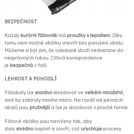
BEZPEČNOST
Každý
kurýrní fóliovník
má
proužky s lepidlem
. Díky
tomu není možné obálku otevřít bez porušení obalu.
Můžeme si být jisti, že odeslané zboží nedostane do
nesprávných rukou. Citlivá korespondence
je
bezpečná
v folií.
LEHKOST A POHODLÍ
Fóliobaly lze
snadno
skladovat ve
velkém množství
,
aniž by zabíraly mnoho místa. Na rozdíl od pevných
obalů jsou
pružnější
a lze je skladovat v ploché formě.
Fóliové obálky jsou navrženy tak, aby
daly
snadno
naplnit a zavřít, což
urychluje
procesy