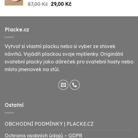
Původní
Aktuální
87,00
Kč
29,00
Kč
cena
cena
byla:
je:
87,00 Kč.
29,00 Kč.
Placke.cz
Vytvoř si vlastní placku nebo si vyber ze stovek
návrhů. Vyjádři plackou svoje myšlenky. Originální
svatební placky jako dáreček pro svatební hosty nebo
místo jmenovek na stůl.
Ostatní
OBCHODNÍ PODMÍNKY | PLACKE.CZ
Ochrana osobních údajů – GDPR