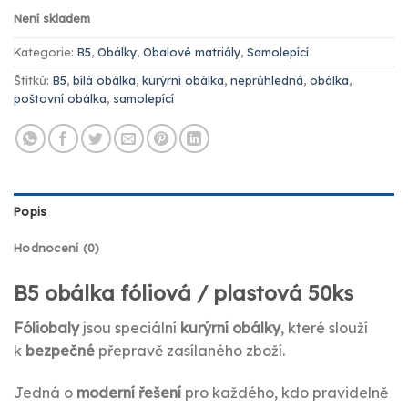
Není skladem
Kategorie:
B5
,
Obálky
,
Obalové matriály
,
Samolepící
Štítků:
B5
,
bílá obálka
,
kurýrní obálka
,
neprůhledná
,
obálka
,
poštovní obálka
,
samolepící
Popis
Hodnocení (0)
B5 obálka fóliová / plastová 50ks
Fóliobaly
jsou speciální
kurýrní obálky
, které slouží
k
bezpečné
přepravě zasílaného zboží.
Jedná o
moderní
řešení
pro každého, kdo pravidelně