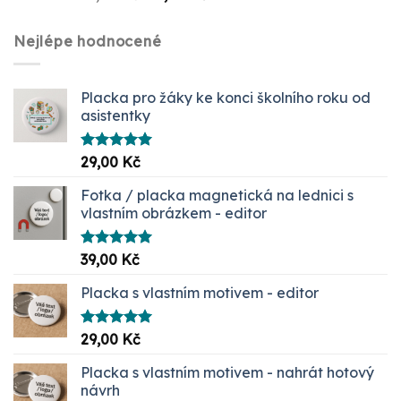
cena
cena
byla:
je:
Nejlépe hodnocené
87,00 Kč.
29,00 Kč.
Placka pro žáky ke konci školního roku od
asistentky
Hodnocení
29,00
Kč
5.00
z 5
Fotka / placka magnetická na lednici s
vlastním obrázkem - editor
Hodnocení
39,00
Kč
5.00
z 5
Placka s vlastním motivem - editor
Hodnocení
29,00
Kč
5.00
z 5
Placka s vlastním motivem - nahrát hotový
návrh