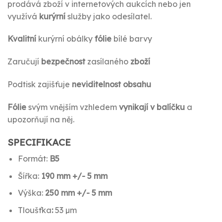
prodává zboží v internetových aukcích nebo jen
využívá
kurýrní
služby jako odesílatel.
Kvalitní
kurýrní obálky
fólie
bílé barvy
Zaručují
bezpečnost
zasílaného
zboží
Podtisk zajišťuje
neviditelnost obsahu
Fólie
svým vnějším vzhledem
vynikají v balíčku
a
upozorňují na něj.
SPECIFIKACE
Formát:
B5
Šířka:
190 mm +/- 5 mm
Výška:
250 mm +/- 5 mm
Tloušťka
:
53 µm