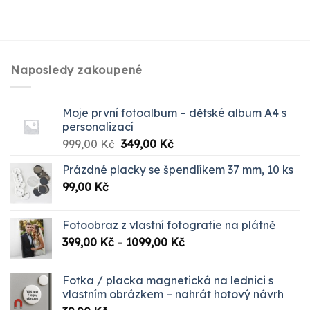
Naposledy zakoupené
Moje první fotoalbum – dětské album A4 s
personalizací
Původní
Aktuální
999,00
Kč
349,00
Kč
cena
cena
Prázdné placky se špendlíkem 37 mm, 10 ks
byla:
je:
99,00
Kč
999,00 Kč.
349,00 Kč.
Fotoobraz z vlastní fotografie na plátně
Rozpětí
399,00
Kč
–
1099,00
Kč
cen:
399,00 Kč
Fotka / placka magnetická na lednici s
až
vlastním obrázkem – nahrát hotový návrh
1099,00 Kč