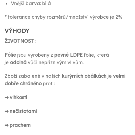
Vnější barva: bílá
* tolerance chyby rozměrů/množství výrobce je 2%
VÝHODY
ŽIVOTNOST
:
Fólie
jsou vyrobeny z
pevné
LDPE
fólie, která
je
odolná
vůči nepříznivým vlivům.
Zboží zabalené v našich
kurýrních obálkách
je
velmi
dobře chráněno
proti:
➡ vlhkostí
➡ nečistotami
➡ prachem