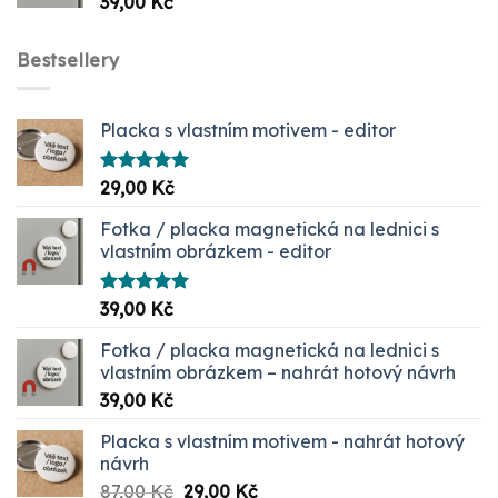
39,00
Kč
Bestsellery
Placka s vlastním motivem - editor
Hodnocení
29,00
Kč
5.00
z 5
Fotka / placka magnetická na lednici s
vlastním obrázkem - editor
Hodnocení
39,00
Kč
5.00
z 5
Fotka / placka magnetická na lednici s
vlastním obrázkem – nahrát hotový návrh
39,00
Kč
Placka s vlastním motivem - nahrát hotový
návrh
Původní
Aktuální
87,00
Kč
29,00
Kč