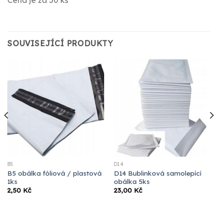
Cena je za 50 ks
SOUVISEJÍCÍ PRODUKTY
B5
D14
B5 obálka fóliová / plastová
D14 Bublinková samolepící
1ks
obálka 5ks
2,50
Kč
23,00
Kč