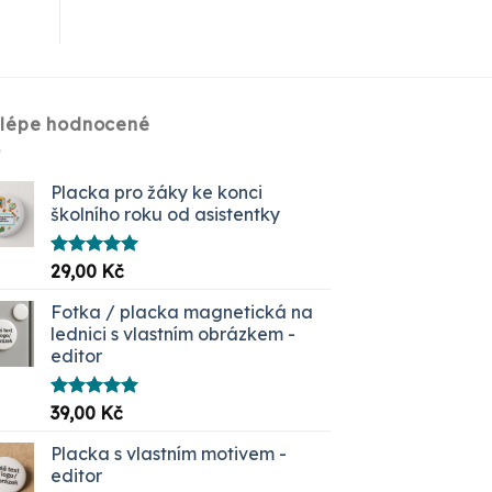
jlépe hodnocené
Placka pro žáky ke konci
školního roku od asistentky
Hodnocení
29,00
Kč
5.00
z 5
Fotka / placka magnetická na
lednici s vlastním obrázkem -
editor
Hodnocení
39,00
Kč
5.00
z 5
Placka s vlastním motivem -
editor