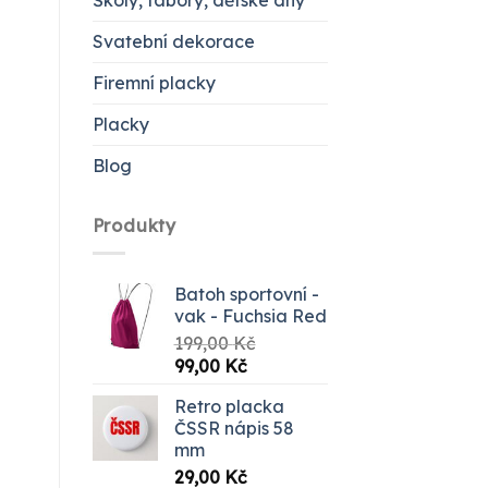
Školy, tábory, dětské dny
Svatební dekorace
Firemní placky
Placky
Blog
Produkty
Batoh sportovní -
vak - Fuchsia Red
199,00
Kč
Původní
Aktuální
99,00
Kč
cena
cena
Retro placka
byla:
je:
ČSSR nápis 58
199,00 Kč.
99,00 Kč.
mm
29,00
Kč