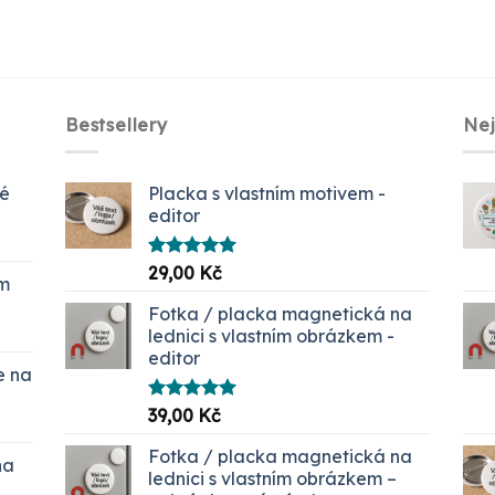
Bestsellery
Ne
ké
Placka s vlastním motivem -
editor
Hodnocení
29,00
Kč
em
5.00
z 5
č.
Fotka / placka magnetická na
lednici s vlastním obrázkem -
editor
e na
Hodnocení
39,00
Kč
í
5.00
z 5
Fotka / placka magnetická na
na
 Kč
lednici s vlastním obrázkem –