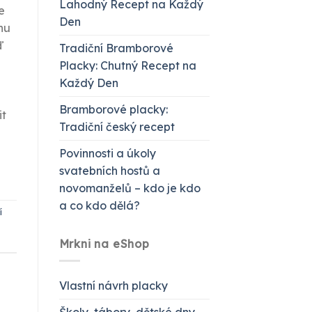
Lahodný Recept na Každý
e
Den
nu
ď
Tradiční Bramborové
Placky: Chutný Recept na
e
Každý Den
Bramborové placky:
it
Tradiční český recept
Povinnosti a úkoly
svatebních hostů a
novomanželů – kdo je kdo
a co kdo dělá?
í
Mrkni na eShop
Vlastní návrh placky