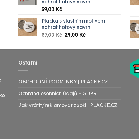
nahrát hotový návrh
00 Kč
39,00
Kč
Placka s vlastním motivem -
nahrát hotový návrh
Původní
Aktuální
87,00
Kč
29,00
Kč
cena
cena
byla:
je:
87,00 Kč.
29,00 Kč.
Ostatní
e
OBCHODNÍ PODMÍNKY | PLACKE.CZ
Ochrana osobních údajů – GDPR
ako
Jak vrátit/reklamovat zboží | PLACKE.CZ