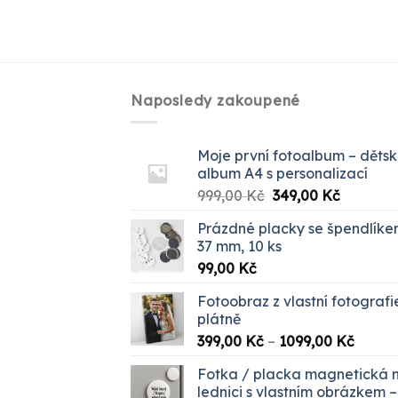
Naposledy zakoupené
Moje první fotoalbum – děts
album A4 s personalizací
Původní
Aktuální
999,00
Kč
349,00
Kč
cena
cena
Prázdné placky se špendlík
byla:
je:
37 mm, 10 ks
999,00 Kč.
349,00 K
99,00
Kč
Fotoobraz z vlastní fotografi
plátně
Rozpět
399,00
Kč
–
1099,00
Kč
cen:
Fotka / placka magnetická 
399,00
lednici s vlastním obrázkem –
až