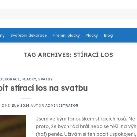
dny
Svatební dekorace
Firemní placky
Placky
Blog
TAG ARCHIVES:
STÍRACÍ LOS
DEKORACE
,
PLACKY
,
SVATBY
it stírací los na svatbu
O DNE
13. 6. 2024
AUTOR
ADMINISTRATOR
Jsem velkým fanouškem stíracích losů. Ne
proto, že bych rád hrál nebo se těšil na výh
(ha!) peněz. Užívám si ten pocit uspokojení,