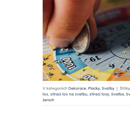
V kategoriích
Dekorace
,
Placky
,
Svatby
|
Štítk
los
,
stírací los na svatbu
,
stírací losy
,
Svatba
,
S
ženich