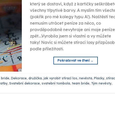
který se dostaví, když z kartičky seškrábet
všechny třpytivé barvy. A myslím tím všech
(pokřik pro mé kolegy typu A!). Naštěstí te
nemusím utrácet peníze za něco, co
pravděpodobně nevyhraje ani moje peníz
zpět….Vyrobila jsem si vlastní a vy můžete
taky! Navíc si můžete stírací losy přizpůsob
podle příležitosti.
Pokračovat ve čtení
→
y
bride
,
Dekorace
,
družička
,
jak vyrobit stírací los
,
nevěsta
,
Placky
,
stírac
vatby
,
Svatební dekorace
,
svatební tombola
,
team bride
,
Tým nevěsty
,