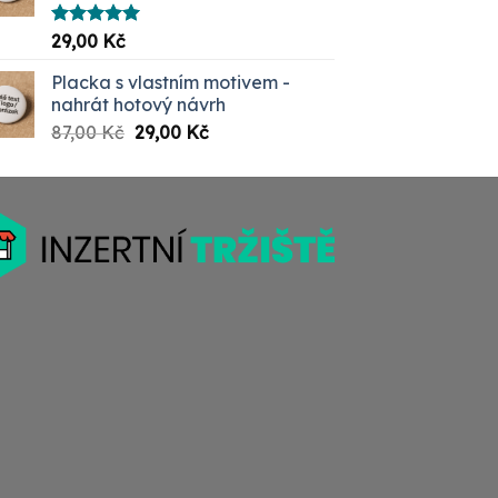
Hodnocení
29,00
Kč
5.00
z 5
Placka s vlastním motivem -
nahrát hotový návrh
Původní
Aktuální
87,00
Kč
29,00
Kč
cena
cena
byla:
je:
87,00 Kč.
29,00 Kč.