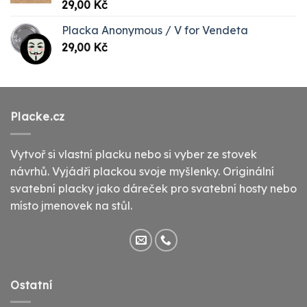
Hodnocení
29,00
Kč
5.00
z 5
Placka Anonymous / V for Vendeta
29,00
Kč
Placke.cz
Vytvoř si vlastní placku nebo si vyber ze stovek
návrhů. Vyjádři plackou svoje myšlenky. Originální
svatební placky jako dáreček pro svatební hosty nebo
místo jmenovek na stůl.
Ostatní