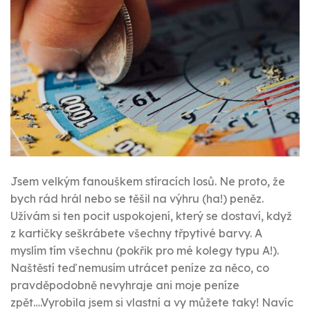
Jsem velkým fanouškem stíracích losů. Ne proto, že
bych rád hrál nebo se těšil na výhru (ha!) peněz.
Užívám si ten pocit uspokojení, který se dostaví, když
z kartičky seškrábete všechny třpytivé barvy. A
myslím tím všechnu (pokřik pro mé kolegy typu A!).
Naštěstí teď nemusím utrácet peníze za něco, co
pravděpodobně nevyhraje ani moje peníze
zpět….Vyrobila jsem si vlastní a vy můžete taky! Navíc