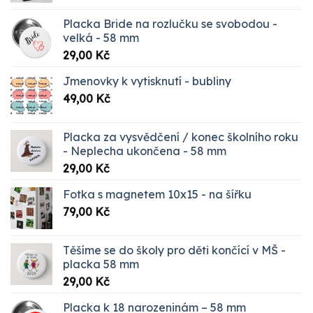
399,00 Kč
Placka Bride na rozlučku se svobodou -
až
velká - 58 mm
1099,00 Kč
29,00
Kč
Jmenovky k vytisknutí - bubliny
49,00
Kč
Placka za vysvědčení / konec školního roku
- Neplecha ukončena - 58 mm
29,00
Kč
Fotka s magnetem 10x15 - na šířku
79,00
Kč
Těšíme se do školy pro děti končící v MŠ -
placka 58 mm
29,00
Kč
Placka k 18 narozeninám – 58 mm