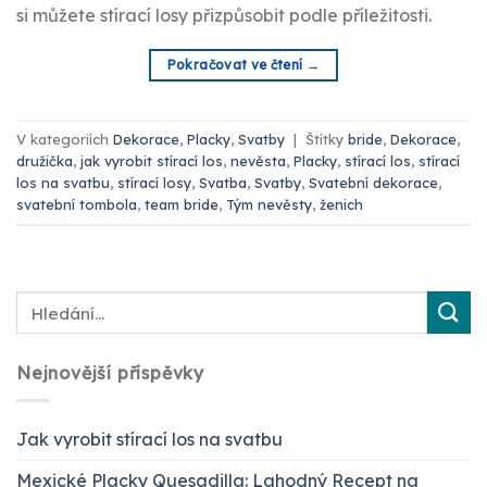
si můžete stírací losy přizpůsobit podle příležitosti.
Pokračovat ve čtení
→
V kategoriích
Dekorace
,
Placky
,
Svatby
|
Štítky
bride
,
Dekorace
,
družička
,
jak vyrobit stírací los
,
nevěsta
,
Placky
,
stírací los
,
stírací
los na svatbu
,
stírací losy
,
Svatba
,
Svatby
,
Svatební dekorace
,
svatební tombola
,
team bride
,
Tým nevěsty
,
ženich
Nejnovější příspěvky
Jak vyrobit stírací los na svatbu
Mexické Placky Quesadilla: Lahodný Recept na