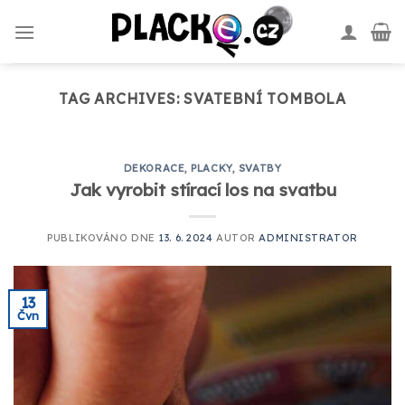
Skip
to
content
TAG ARCHIVES:
SVATEBNÍ TOMBOLA
DEKORACE
,
PLACKY
,
SVATBY
Jak vyrobit stírací los na svatbu
PUBLIKOVÁNO DNE
13. 6. 2024
AUTOR
ADMINISTRATOR
13
Čvn