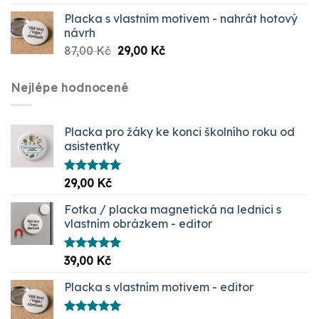
Placka s vlastním motivem - nahrát hotový
návrh
Původní
Aktuální
87,00
Kč
29,00
Kč
cena
cena
byla:
je:
Nejlépe hodnocené
87,00 Kč.
29,00 Kč.
Placka pro žáky ke konci školního roku od
asistentky
Hodnocení
29,00
Kč
5.00
z 5
Fotka / placka magnetická na lednici s
vlastním obrázkem - editor
Hodnocení
39,00
Kč
5.00
z 5
Placka s vlastním motivem - editor