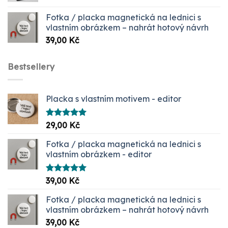
399,00 Kč
Fotka / placka magnetická na lednici s
až
vlastním obrázkem – nahrát hotový návrh
1099,00 Kč
39,00
Kč
Bestsellery
Placka s vlastním motivem - editor
Hodnocení
29,00
Kč
5.00
z 5
Fotka / placka magnetická na lednici s
vlastním obrázkem - editor
Hodnocení
39,00
Kč
5.00
z 5
Fotka / placka magnetická na lednici s
vlastním obrázkem – nahrát hotový návrh
39,00
Kč