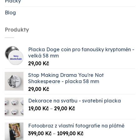
Placky
Blog
Produkty
Placka Doge coin pro fanoušky kryptoměn -
velká 58 mm
29,00
Kč
Stop Making Drama You're Not
Shakespeare - placka 58 mm
29,00
Kč
Dekorace na svatbu - svatební placka
Rozpětí
19,00
Kč
–
29,00
Kč
cen:
19,00 Kč
Fotoobraz z vlastní fotografie na plátně
až
Rozpětí
399,00
Kč
–
1099,00
Kč
29,00 Kč
cen: