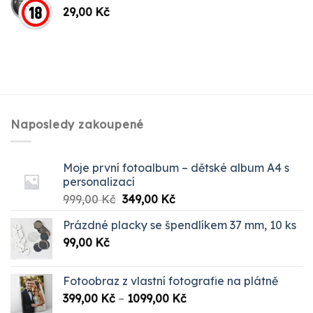
29,00
Kč
Naposledy zakoupené
Moje první fotoalbum – dětské album A4 s
personalizací
Původní
Aktuální
999,00
Kč
349,00
Kč
cena
cena
Prázdné placky se špendlíkem 37 mm, 10 ks
byla:
je:
99,00
Kč
999,00 Kč.
349,00 Kč.
Fotoobraz z vlastní fotografie na plátně
Rozpětí
399,00
Kč
–
1099,00
Kč
cen: